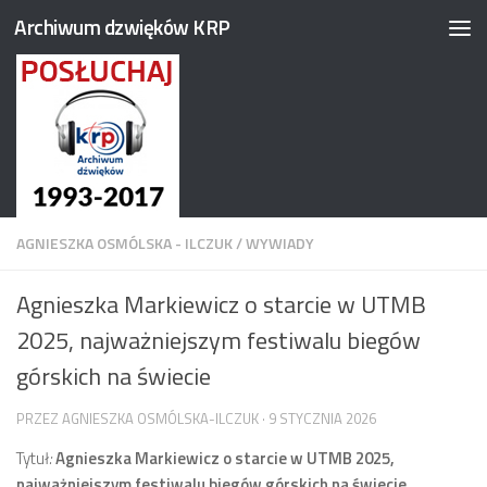
Archiwum dzwięków KRP
Przejdź do treści
AGNIESZKA OSMÓLSKA - ILCZUK
/
WYWIADY
Agnieszka Markiewicz o starcie w UTMB
2025, najważniejszym festiwalu biegów
górskich na świecie
PRZEZ
AGNIESZKA OSMÓLSKA-ILCZUK
·
9 STYCZNIA 2026
Tytuł
:
Agnieszka Markiewicz o starcie w UTMB 2025,
najważniejszym festiwalu biegów górskich na świecie