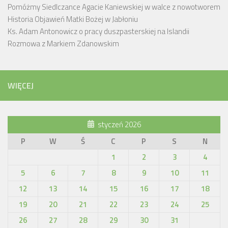
Pomóżmy Siedlczance Agacie Kaniewskiej w walce z nowotworem
Historia Objawień Matki Bożej w Jabłoniu
Ks. Adam Antonowicz o pracy duszpasterskiej na Islandii
Rozmowa z Markiem Zdanowskim
WIĘCEJ
styczeń 2026
P
W
Ś
C
P
S
N
1
2
3
4
5
6
7
8
9
10
11
12
13
14
15
16
17
18
19
20
21
22
23
24
25
26
27
28
29
30
31