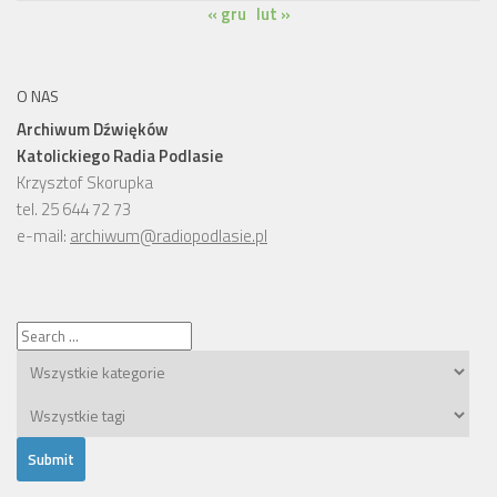
« gru
lut »
O NAS
Archiwum Dźwięków
Katolickiego Radia Podlasie
Krzysztof Skorupka
tel. 25 644 72 73
e-mail:
archiwum@radiopodlasie.pl