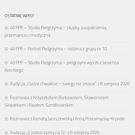
OSTATNIE WPISY
46 PPP – Studio Pielgrzyma – służby: zaopatrzenia,
przemarszu i medyczna
46 PPP – Portret Pielgrzyma – rodzina z grupy nr 10
46 PPP – Studio Pielgrzyma – pielgrzymi wyszli z Jasieńca
Iłżeckiego
Audycja „Cudze chwalicie – swego nie znacie” z 8 sierpnia 2026
Rozmowa z Krzysztofem Borkowskim, Sławomirem
Skwarkiem i Pawłem Szmitkowskim
Rozmowa z Renatą Jaroszewską i Anną Przesmycką-Krysiak
Audycja „Z polszczyzną na Ty” z 8 sierpnia 2026