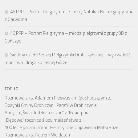
46 PPP – Portret Pielgrzyma – siostry Natalia i Nela z grupy nr 4
z Garwolina
46 PPP – Portret Pielgrzyma – młodzi pielgrzymi z grupy 8B z
Gończyc
Siódmy dzień Pieszej Pielgrzymki Drohiczyńskiej – wytrwałość,
modlitwa i droga ku Jasnej Górze
TOP 10
Rozmowa z ks. Adamem Przywuskim (pochodzącym z…
Dożynki Gminy Drohiczyn i Parafii w Drohiczynie
Audycja „Świat ludzkich uczuć” z 16 sierpnia
„Dębowa” rocznica ślubu małżeństwa z…
100 lecie parafii Jabłoń. Historyczne Objawienia Matki Bożej
Rozmowa z ks. Piotrem Wojdatem