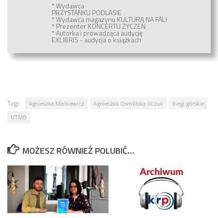
* Wydawca
PRZYSTANKU PODLASIE
* Wydawca magazynu
KULTURA NA FALI
* Prezenter
KONCERTU ŻYCZEŃ
* Autorka i prowadząca audycję
EXLIBRIS - audycja o książkach
Tagi:
Agnieszka Markiewicz
Agnieszka Osmólska-Ilczuk
biegi górskie
UTMB
MOŻESZ RÓWNIEŻ POLUBIĆ…