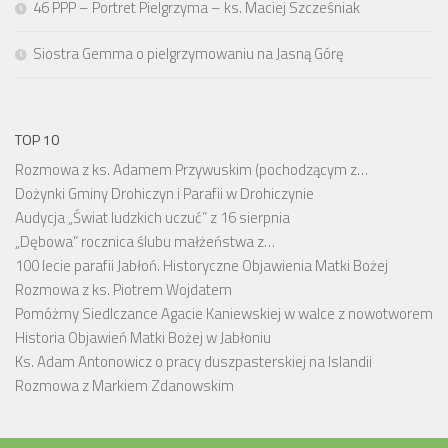
46 PPP – Portret Pielgrzyma – ks. Maciej Szcześniak
Siostra Gemma o pielgrzymowaniu na Jasną Górę
TOP 10
Rozmowa z ks. Adamem Przywuskim (pochodzącym z…
Dożynki Gminy Drohiczyn i Parafii w Drohiczynie
Audycja „Świat ludzkich uczuć” z 16 sierpnia
„Dębowa” rocznica ślubu małżeństwa z…
100 lecie parafii Jabłoń. Historyczne Objawienia Matki Bożej
Rozmowa z ks. Piotrem Wojdatem
Pomóżmy Siedlczance Agacie Kaniewskiej w walce z nowotworem
Historia Objawień Matki Bożej w Jabłoniu
Ks. Adam Antonowicz o pracy duszpasterskiej na Islandii
Rozmowa z Markiem Zdanowskim