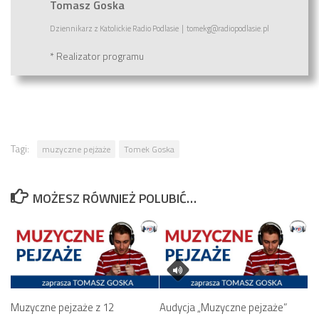
Tomasz Goska
Dziennikarz
z
Katolickie Radio Podlasie
|
tomekg@radiopodlasie.pl
* Realizator programu
Tagi:
muzyczne pejżaże
Tomek Goska
MOŻESZ RÓWNIEŻ POLUBIĆ…
Muzyczne pejzaże z 12
Audycja „Muzyczne pejzaże”