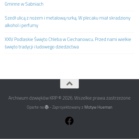
Gminne w Sabniach
Szedł ulicą z nożem i metalową rurką. W plecaku miał skradziony
alkohol i perfumy
XXIV Podlaskie Święto Chleba w Ciechanowcu. Przed nami wielkie
święto tradycji i ludowego dziedzictwa
Archiwum dzwięków KRP © 2026. Wszelkie prawa zastrzeżone
Oparte na
- Zaprojektowany z
Motyw Hueman