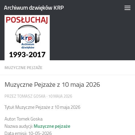
Archiwum dzwięków KRP
Przejdź do treści
MUZYCZNE PEJZAŻE
Muzyczne Pejzaże z 10 maja 2026
PRZEZ
TOMASZ GOSKA
·
10 MAJA 2026
Tytuł: Muzyczne Pejzaże z 10 maja 2026
Autor: Tomek Goska
Nazwa audycji:
Muzyczne pejzaże
Data emisji: 10-05-2026