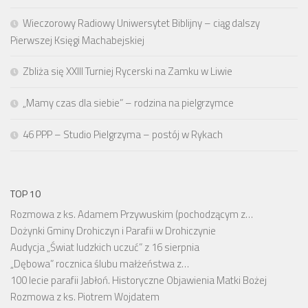
Wieczorowy Radiowy Uniwersytet Biblijny – ciąg dalszy
Pierwszej Księgi Machabejskiej
Zbliża się XXIII Turniej Rycerski na Zamku w Liwie
„Mamy czas dla siebie” – rodzina na pielgrzymce
46 PPP – Studio Pielgrzyma – postój w Rykach
TOP 10
Rozmowa z ks. Adamem Przywuskim (pochodzącym z…
Dożynki Gminy Drohiczyn i Parafii w Drohiczynie
Audycja „Świat ludzkich uczuć” z 16 sierpnia
„Dębowa” rocznica ślubu małżeństwa z…
100 lecie parafii Jabłoń. Historyczne Objawienia Matki Bożej
Rozmowa z ks. Piotrem Wojdatem