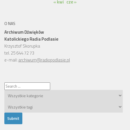
« kwi
cze »
O NAS
Archiwum Dźwięków
Katolickiego Radia Podlasie
Krzysztof Skorupka
tel. 25 644 72 73
e-mail:
archiwum@radiopodlasie.pl