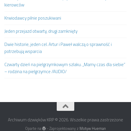
kierowców
Krwiodawcy pilnie poszukiwani
Jeden przejazd otwarty, drugi zamknięty
Dwie historie, jeden cel. Artur i Paweł walczą o sprawność i
potrzebują wsparcia
Czwarty dzień na pielgrzymkowym szlaku. „Mamy czas dla siebie”
– rodzina na pielgrzymce /AUDIO/
Archiwum dzwięków KRP © 2026. Wszelkie prawa zastrzeżone
Oparte na
- Zaprojektowany z
Motyw Hueman