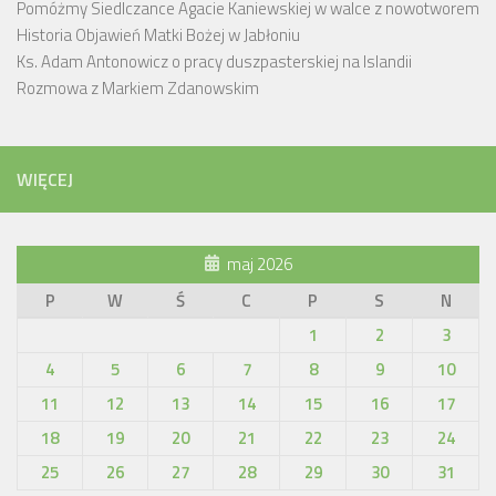
Pomóżmy Siedlczance Agacie Kaniewskiej w walce z nowotworem
Historia Objawień Matki Bożej w Jabłoniu
Ks. Adam Antonowicz o pracy duszpasterskiej na Islandii
Rozmowa z Markiem Zdanowskim
WIĘCEJ
maj 2026
P
W
Ś
C
P
S
N
1
2
3
4
5
6
7
8
9
10
11
12
13
14
15
16
17
18
19
20
21
22
23
24
25
26
27
28
29
30
31