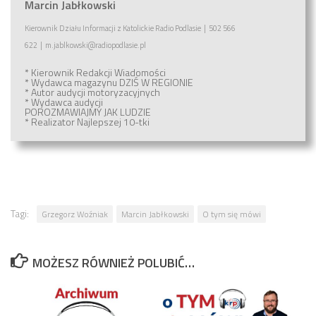
Marcin Jabłkowski
Kierownik Działu Informacji
z
Katolickie Radio Podlasie
|
502 566
622
|
m.jablkowski@radiopodlasie.pl
* Kierownik Redakcji Wiadomości
* Wydawca magazynu
DZIŚ W REGIONIE
* Autor audycji motoryzacyjnych
* Wydawca audycji
POROZMAWIAJMY JAK LUDZIE
* Realizator
Najlepszej 10-tki
Tagi:
Grzegorz Woźniak
Marcin Jabłkowski
O tym się mówi
MOŻESZ RÓWNIEŻ POLUBIĆ…