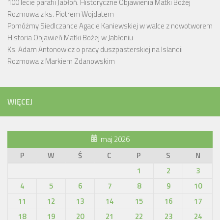
100 lecie parafii Jabłoń. Historyczne Objawienia Matki Bożej
Rozmowa z ks. Piotrem Wojdatem
Pomóżmy Siedlczance Agacie Kaniewskiej w walce z nowotworem
Historia Objawień Matki Bożej w Jabłoniu
Ks. Adam Antonowicz o pracy duszpasterskiej na Islandii
Rozmowa z Markiem Zdanowskim
WIĘCEJ
maj 2026
P
W
Ś
C
P
S
N
1
2
3
4
5
6
7
8
9
10
11
12
13
14
15
16
17
18
19
20
21
22
23
24