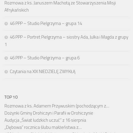
Rozmowa z ks. Januszem Machotą ze Stowarzyszenia Misji
Afrykańskich
46 PPP – Studio Pielgrzyma – grupa 14
46 PPP – Portret Pielgrzyma – siostry Ada, Julka i Magda z grupy
1
46 PPP – Studio Pielgrzyma – grupa 6
Czytania na XIX NIEDZIELĘ ZWYKŁĄ
TOP 10
Rozmowa z ks. Adamem Przywuskim (pochodzącym z…
Dożynki Gminy Drohiczyn i Parafii w Drohiczynie
Audycja „Świat ludzkich uczuć” z 16 sierpnia
„Dębowa” rocznica ślubu małżeństwa z…