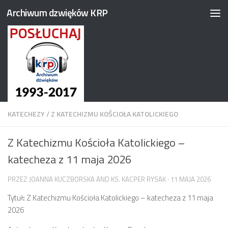
Archiwum dzwięków KRP
Przejdź do treści
KATECHEZY
/
Z KATECHIZMU KOŚCIOŁA KATOLICKIEGO
Z Katechizmu Kościoła Katolickiego –
katecheza z 11 maja 2026
PRZEZ
JOANNA KUCZBORSKA
AND
KS. KACPER RYSAK
·
11 MAJA 2026
Tytuł
:
Z Katechizmu Kościoła Katolickiego – katecheza z 11 maja
2026