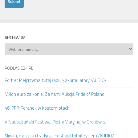
ARCHIWUM
Archiwum
PODLASIE24.PL
Portret Pielgrzyma: tutaj ładuję akumulatory /AUDIO/
Milion euro za konie. Za nami Aukcja Pride of Poland
46. PPP: Poranek w Kostomłotach
V Nadbużański Festiwal Pieśni Maryjnej w Orchówku
Śliwka, muzyka i tradycja. Festiwal tętnił życiem /AUDIO/