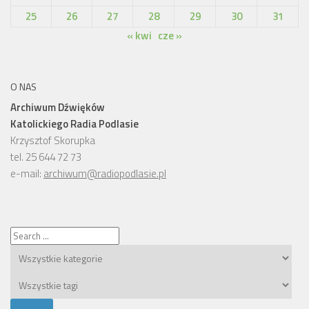
25
26
27
28
29
30
31
« kwi
cze »
O NAS
Archiwum Dźwięków
Katolickiego Radia Podlasie
Krzysztof Skorupka
tel. 25 644 72 73
e-mail:
archiwum@radiopodlasie.pl