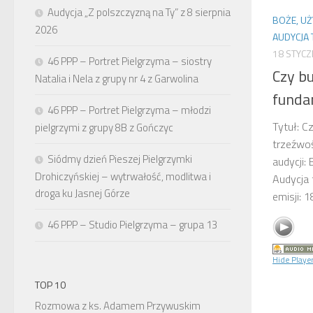
Audycja „Z polszczyzną na Ty” z 8 sierpnia
BOŻE, UŻ
2026
AUDYCJA
18 STYCZ
46 PPP – Portret Pielgrzyma – siostry
Czy b
Natalia i Nela z grupy nr 4 z Garwolina
funda
46 PPP – Portret Pielgrzyma – młodzi
Tytuł: C
pielgrzymi z grupy 8B z Gończyc
trzeźwoś
Siódmy dzień Pieszej Pielgrzymki
audycji:
Drohiczyńskiej – wytrwałość, modlitwa i
Audycja 
droga ku Jasnej Górze
emisji:
46 PPP – Studio Pielgrzyma – grupa 13
Hide Playe
TOP 10
Rozmowa z ks. Adamem Przywuskim