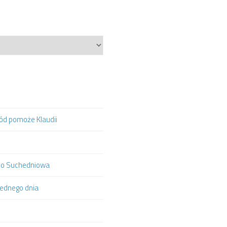
hód pomoże Klaudii
ą do Suchedniowa
jednego dnia