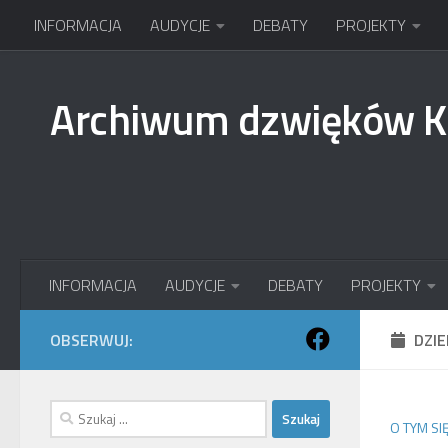
INFORMACJA
AUDYCJE
DEBATY
PROJEKTY
Przejdź do treści
Archiwum dzwięków 
INFORMACJA
AUDYCJE
DEBATY
PROJEKTY
OBSERWUJ:
DZI
Szukaj:
O TYM SI