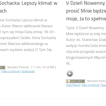
Sochacka: Lepszy klimat w
V Dzień Nowenny 
ach
prosić Mnie będzi
moje, Ja to spełni
nna Sochacka: Lepszy klimat w
h Autor: Marcin Jabłkowski Nazwa
Tytuł: V Dzień Nowenny –
 O tym się mówi Data emisji: 18-01-
Mnie będziecie w imię moj
ceprezydent Siedlec Anna Sochacka
Autor: ks. Stanisław Gr
ciem Marcina Jabłkowskiego w
audycji: homilia Data em
wym wydaniu audycji O Tym Się...
stycznia przypada wspom
błogosławionych Męczen
W...
Standard Podcast
[ 11:26 | 10.46 MB ]
r
|
Play in Popup
|
Download
Standard Podca
Hide Player
|
Play in Popup
|
Do