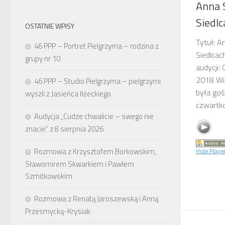
Anna 
Siedlc
OSTATNIE WPISY
Tytuł: A
46 PPP – Portret Pielgrzyma – rodzina z
Siedlcac
grupy nr 10
audycji:
2018 Wi
46 PPP – Studio Pielgrzyma – pielgrzymi
była goś
wyszli z Jasieńca Iłżeckiego
czwartko
Audycja „Cudze chwalicie – swego nie
znacie” z 8 sierpnia 2026
Rozmowa z Krzysztofem Borkowskim,
Hide Playe
Sławomirem Skwarkiem i Pawłem
Szmitkowskim
Rozmowa z Renatą Jaroszewską i Anną
Przesmycką-Krysiak