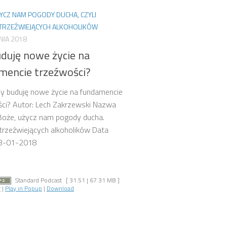
YCZ NAM POGODY DUCHA, CZYLI
 TRZEŹWIEJĄCYCH ALKOHOLIKÓW
NIA 2018
uduję nowe życie na
mencie trzeźwości?
zy buduję nowe życie na fundamencie
ci? Autor: Lech Zakrzewski Nazwa
 Boże, użycz nam pogody ducha.
trzeźwiejących alkoholików Data
 18-01-2018
Standard Podcast
[ 31:51 | 67.31 MB ]
r
|
Play in Popup
|
Download