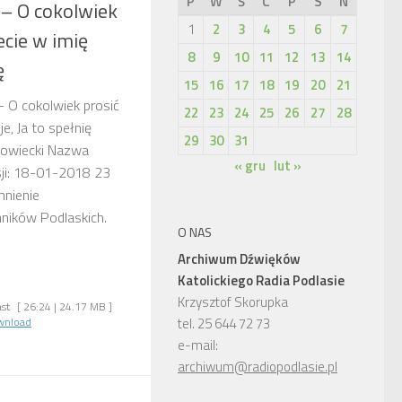
P
W
Ś
C
P
S
N
– O cokolwiek
1
2
3
4
5
6
7
ecie w imię
8
9
10
11
12
13
14
ę
15
16
17
18
19
20
21
 O cokolwiek prosić
22
23
24
25
26
27
28
e, Ja to spełnię
29
30
31
abowiecki Nazwa
« gru
lut »
isji: 18-01-2018 23
nienie
ników Podlaskich.
O NAS
Archiwum Dźwięków
Katolickiego Radia Podlasie
Krzysztof Skorupka
st
[ 26:24 | 24.17 MB ]
wnload
tel. 25 644 72 73
e-mail:
archiwum@radiopodlasie.pl