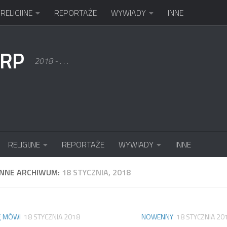
RELIGIJNE
REPORTAŻE
WYWIADY
INNE
KRP
2018 - . . .
RELIGIJNE
REPORTAŻE
WYWIADY
INNE
ENNE ARCHIWUM:
18 STYCZNIA, 2018
Ę MÓWI
18 STYCZNIA 2018
NOWENNY
18 STYCZNIA 20