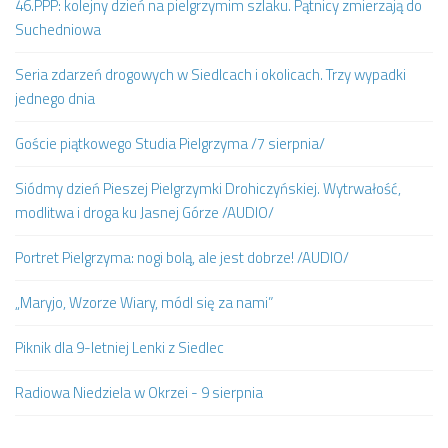
46.PPP: kolejny dzień na pielgrzymim szlaku. Pątnicy zmierzają do
Suchedniowa
Seria zdarzeń drogowych w Siedlcach i okolicach. Trzy wypadki
jednego dnia
Goście piątkowego Studia Pielgrzyma /7 sierpnia/
Siódmy dzień Pieszej Pielgrzymki Drohiczyńskiej. Wytrwałość,
modlitwa i droga ku Jasnej Górze /AUDIO/
Portret Pielgrzyma: nogi bolą, ale jest dobrze! /AUDIO/
„Maryjo, Wzorze Wiary, módl się za nami”
Piknik dla 9-letniej Lenki z Siedlec
Radiowa Niedziela w Okrzei - 9 sierpnia