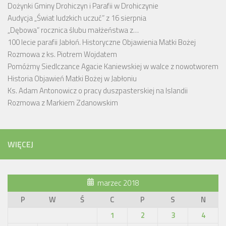
Dożynki Gminy Drohiczyn i Parafii w Drohiczynie
Audycja „Świat ludzkich uczuć” z 16 sierpnia
„Dębowa” rocznica ślubu małżeństwa z…
100 lecie parafii Jabłoń. Historyczne Objawienia Matki Bożej
Rozmowa z ks. Piotrem Wojdatem
Pomóżmy Siedlczance Agacie Kaniewskiej w walce z nowotworem
Historia Objawień Matki Bożej w Jabłoniu
Ks. Adam Antonowicz o pracy duszpasterskiej na Islandii
Rozmowa z Markiem Zdanowskim
WIĘCEJ
marzec 2018
P
W
Ś
C
P
S
N
1
2
3
4