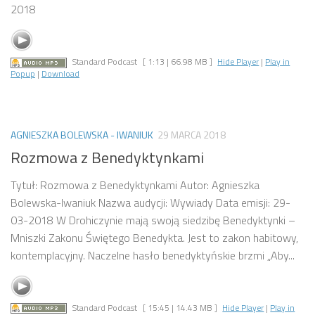
2018
Standard Podcast
[ 1:13 | 66.98 MB ]
Hide Player
|
Play in
Popup
|
Download
AGNIESZKA BOLEWSKA - IWANIUK
29 MARCA 2018
Rozmowa z Benedyktynkami
Tytuł: Rozmowa z Benedyktynkami Autor: Agnieszka
Bolewska-Iwaniuk Nazwa audycji: Wywiady Data emisji: 29-
03-2018 W Drohiczynie mają swoją siedzibę Benedyktynki –
Mniszki Zakonu Świętego Benedykta. Jest to zakon habitowy,
kontemplacyjny. Naczelne hasło benedyktyńskie brzmi „Aby...
Standard Podcast
[ 15:45 | 14.43 MB ]
Hide Player
|
Play in