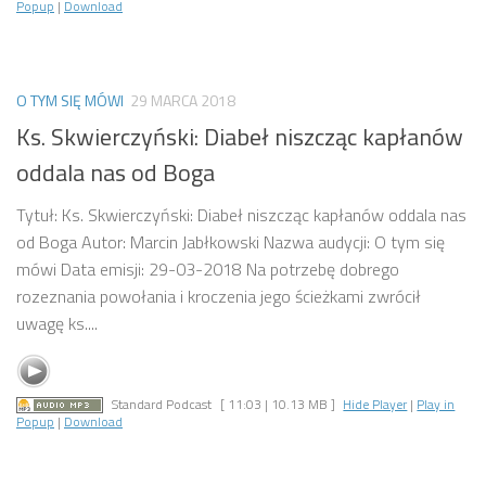
Popup
|
Download
O TYM SIĘ MÓWI
29 MARCA 2018
Ks. Skwierczyński: Diabeł niszcząc kapłanów
oddala nas od Boga
Tytuł: Ks. Skwierczyński: Diabeł niszcząc kapłanów oddala nas
od Boga Autor: Marcin Jabłkowski Nazwa audycji: O tym się
mówi Data emisji: 29-03-2018 Na potrzebę dobrego
rozeznania powołania i kroczenia jego ścieżkami zwrócił
uwagę ks....
Standard Podcast
[ 11:03 | 10.13 MB ]
Hide Player
|
Play in
Popup
|
Download