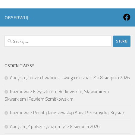
OBSERWUJ:
Szukaj:
OSTATNIE WPISY
Audycja „Cudze chwalicie – swego nie znacie” z 8 sierpnia 2026
Rozmowa z Krzysztofem Borkowskim, Sławomirem
Skwarkiem i Pawłem Szmitkowskim
Rozmowa z Renatą Jaroszewską i Anną Przesmycką-Krysiak
Audycja „Z polszczyzną na Ty” z 8 sierpnia 2026