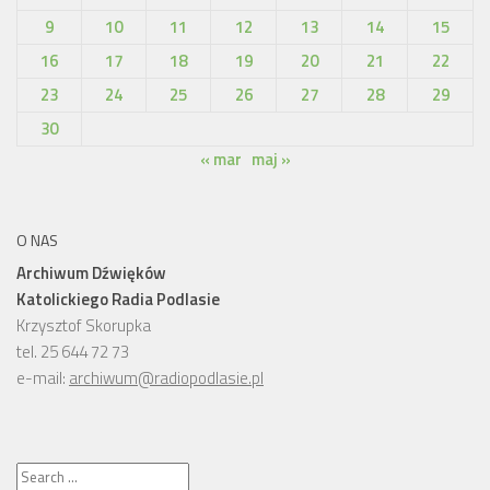
9
10
11
12
13
14
15
16
17
18
19
20
21
22
23
24
25
26
27
28
29
30
« mar
maj »
O NAS
Archiwum Dźwięków
Katolickiego Radia Podlasie
Krzysztof Skorupka
tel. 25 644 72 73
e-mail:
archiwum@radiopodlasie.pl