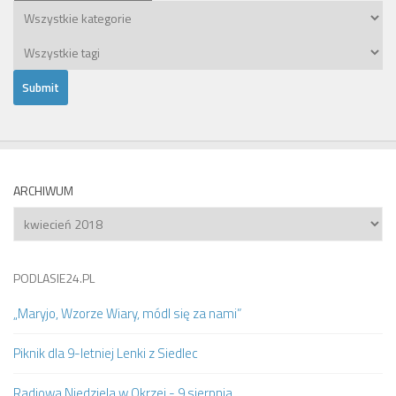
ARCHIWUM
Archiwum
PODLASIE24.PL
„Maryjo, Wzorze Wiary, módl się za nami”
Piknik dla 9-letniej Lenki z Siedlec
Radiowa Niedziela w Okrzei - 9 sierpnia