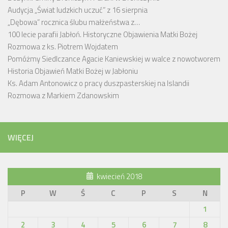
Audycja „Świat ludzkich uczuć” z 16 sierpnia
„Dębowa” rocznica ślubu małżeństwa z…
100 lecie parafii Jabłoń. Historyczne Objawienia Matki Bożej
Rozmowa z ks. Piotrem Wojdatem
Pomóżmy Siedlczance Agacie Kaniewskiej w walce z nowotworem
Historia Objawień Matki Bożej w Jabłoniu
Ks. Adam Antonowicz o pracy duszpasterskiej na Islandii
Rozmowa z Markiem Zdanowskim
WIĘCEJ
kwiecień 2018
P
W
Ś
C
P
S
N
1
2
3
4
5
6
7
8