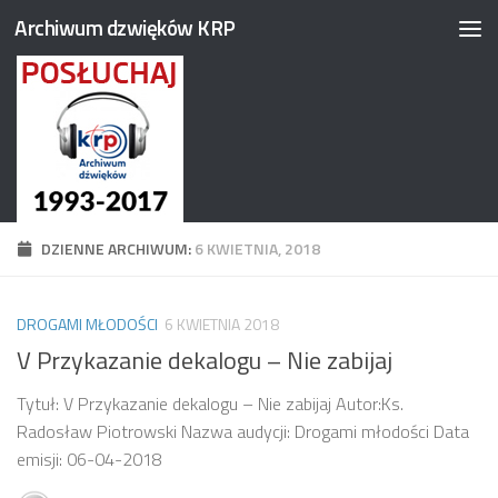
Archiwum dzwięków KRP
Przejdź do treści
DZIENNE ARCHIWUM:
6 KWIETNIA, 2018
DROGAMI MŁODOŚCI
6 KWIETNIA 2018
V Przykazanie dekalogu – Nie zabijaj
Tytuł: V Przykazanie dekalogu – Nie zabijaj Autor:Ks.
Radosław Piotrowski Nazwa audycji: Drogami młodości Data
emisji: 06-04-2018