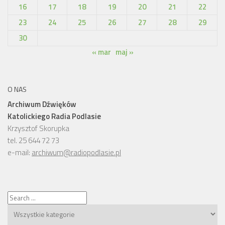
16
17
18
19
20
21
22
23
24
25
26
27
28
29
30
« mar
maj »
O NAS
Archiwum Dźwięków
Katolickiego Radia Podlasie
Krzysztof Skorupka
tel. 25 644 72 73
e-mail:
archiwum@radiopodlasie.pl