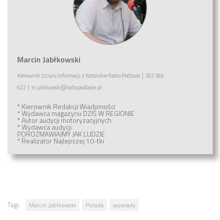
Marcin Jabłkowski
Kierownik Działu Informacji
z
Katolickie Radio Podlasie
|
502 566
622
|
m.jablkowski@radiopodlasie.pl
* Kierownik Redakcji Wiadomości
* Wydawca magazynu
DZIŚ W REGIONIE
* Autor audycji motoryzacyjnych
* Wydawca audycji
POROZMAWIAJMY JAK LUDZIE
* Realizator
Najlepszej 10-tki
Tagi:
Marcin Jabłkowski
Porada
wywiady