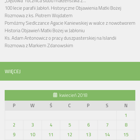
„Dębowa” rocznica ślubu małżeństwa z…
100 lecie parafii Jabłoń. Historyczne Objawienia Matki Bożej
Rozmowa z ks. Piotrem Wojdatem
Pomóżmy Siedlczance Agacie Kaniewskiej w walce z nowotworem
Historia Objawień Matki Bożej w Jabłoniu
Ks. Adam Antonowicz o pracy duszpasterskiej na Islandii
Rozmowa z Markiem Zdanowskim
WIĘCEJ
kwiecień 2018
P
W
Ś
C
P
S
N
1
2
3
4
5
6
7
8
9
10
11
12
13
14
15