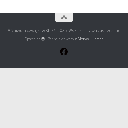
Archiwum dzwięków KRP © 2026. Wszelkie prawa zastrzeżone
Oparte na
- Zaprojektowany z
Motyw Hueman