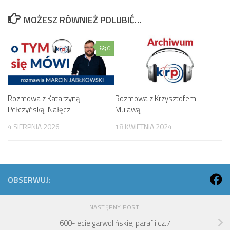
MOŻESZ RÓWNIEŻ POLUBIĆ…
0
Rozmowa z Katarzyną
Rozmowa z Krzysztofem
Pełczyńską-Nałęcz
Mulawą
4 SIERPNIA 2026
18 KWIETNIA 2024
OBSERWUJ:
NASTĘPNY POST
600-lecie garwolińskiej parafii cz.7