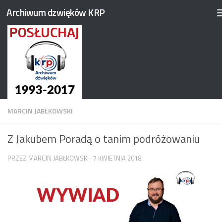
Archiwum dzwięków KRP
Przejdź do treści
MARCIN JABŁKOWSKI
Z Jakubem Poradą o tanim podróżowaniu
PRZEZ
MARCIN JABŁKOWSKI
·
7 KWIETNIA 2018