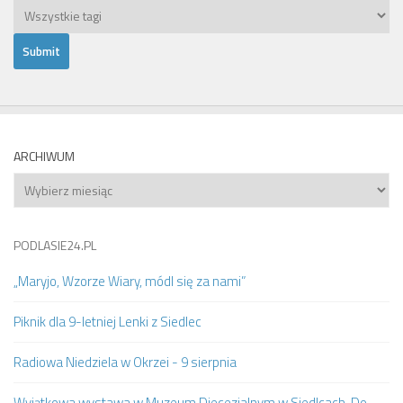
ARCHIWUM
Archiwum
PODLASIE24.PL
„Maryjo, Wzorze Wiary, módl się za nami”
Piknik dla 9-letniej Lenki z Siedlec
Radiowa Niedziela w Okrzei - 9 sierpnia
Wyjątkowa wystawa w Muzeum Diecezjalnym w Siedlcach. Do