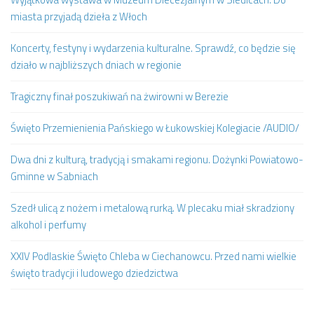
miasta przyjadą dzieła z Włoch
Koncerty, festyny i wydarzenia kulturalne. Sprawdź, co będzie się
działo w najbliższych dniach w regionie
Tragiczny finał poszukiwań na żwirowni w Berezie
Święto Przemienienia Pańskiego w Łukowskiej Kolegiacie /AUDIO/
Dwa dni z kulturą, tradycją i smakami regionu. Dożynki Powiatowo-
Gminne w Sabniach
Szedł ulicą z nożem i metalową rurką. W plecaku miał skradziony
alkohol i perfumy
XXIV Podlaskie Święto Chleba w Ciechanowcu. Przed nami wielkie
święto tradycji i ludowego dziedzictwa