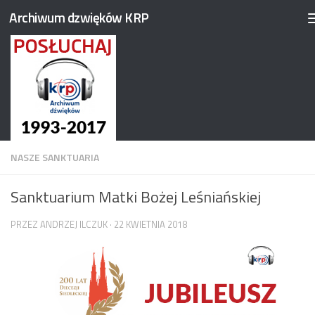
Archiwum dzwięków KRP
Przejdź do treści
NASZE SANKTUARIA
Sanktuarium Matki Bożej Leśniańskiej
PRZEZ
ANDRZEJ ILCZUK
·
22 KWIETNIA 2018