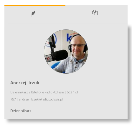
Andrzej Ilczuk
Dziennikarz
z
Katolickie Radio Podlasie
|
502 173
757
|
andrzej.ilczuk@radiopodlasie.pl
Dziennikarz