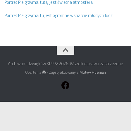
Portret Pielgrzyma: tutaj jest świetna atmosfera
Portret Pielgrzyma: tu jest ogromne wsparcie młodych ludzi
Archiwum dzwięków KRP © 2026. Wszelkie prawa zastrzeżone
Oparte na
- Zaprojektowany z
Motyw Hueman