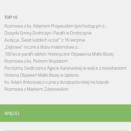
TOP 10
Rozmowa z ks. Adamem Przywuskim (pochodzącym z…
Dożynki Gminy Drohiczyn i Parafii w Drohiczynie
Audycja „Świat ludzkich uczuć” z 16 sierpnia
„Dębowa” rocznica ślubu małżeństwa z…
100 lecie parafii Jabłoń. Historyczne Objawienia Matki Bożej
Rozmowa z ks. Piotrem Wojdatem
Pomóżmy Siedlczance Agacie Kaniewskiej w walce z nowotworem
Historia Objawień Matki Bożej w Jabłoniu
Ks. Adam Antonowicz o pracy duszpasterskiej na Islandii
Rozmowa z Markiem Zdanowskim
WIĘCEJ