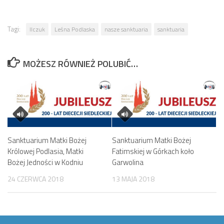
Tagi:
Ilczuk
Leśna Podlaska
nasze sanktuaria
sanktuaria
MOŻESZ RÓWNIEŻ POLUBIĆ…
Sanktuarium Matki Bożej
Sanktuarium Matki Bożej
Królowej Podlasia, Matki
Fatimskiej w Górkach koło
Bożej Jedności w Kodniu
Garwolina
24 CZERWCA 2018
13 MAJA 2018