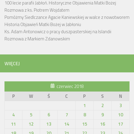
100 lecie parafii Jabłoń. Historyczne Objawienia Matki Bożej
Rozmowa z ks. Piotrem Wojdatem
Pomóżmy Siedlczance Agacie Kaniewskiej w walce z nowotworem
Historia Objawień Matki Bożej w Jabłoniu
Ks. Adam Antonowicz o pracy duszpasterskiej na Islandii
Rozmowa z Markiem Zdanowskim
WIĘCEJ
czerwiec 2018
P
W
Ś
C
P
S
N
1
2
3
4
5
6
7
8
9
10
11
12
13
14
15
16
17
18
19
20
21
22
23
24