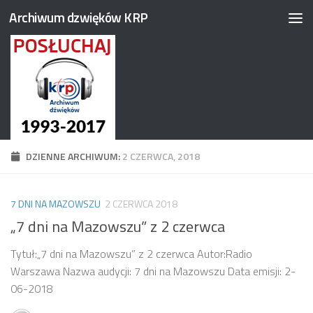
Archiwum dzwięków KRP
Przejdź do treści
DZIENNE ARCHIWUM:
2 CZERWCA, 2018
7 DNI NA MAZOWSZU
2 CZERWCA 2018
„7 dni na Mazowszu” z 2 czerwca
Tytuł:„7 dni na Mazowszu” z 2 czerwca Autor:Radio
Warszawa Nazwa audycji: 7 dni na Mazowszu Data emisji: 2-
06-2018