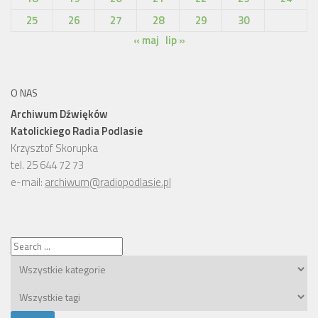
25
26
27
28
29
30
« maj
lip »
O NAS
Archiwum Dźwięków
Katolickiego Radia Podlasie
Krzysztof Skorupka
tel. 25 644 72 73
e-mail:
archiwum@radiopodlasie.pl