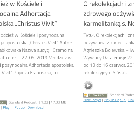
eż w Kościele i
O rekolekcjach i z
odalna Adhortacja
zdrowego odżywia
lska „Christus Vivit”
karmelitanką s. N
łodzież w Kościele i posynodalna
Tytuł: O rekolekcjach i 
ja apostolska „Christus Vivit” Autor:
odżywiania z karmelitanką
abłkowska Nazwa audycji: Czarno na
Agnieszka Bolewska – Iw
ata emisji: 22-05-2019 Młodzież w
Wywiady Data emisji: 2
 i posynodalna Adhortacja apostolska
od 13 do 16 czerwca 20
 Vivit” Papieża Franciszka, to
rekolekcyjnym Sióstr...
.
Standard Podca
Hide Player
|
Play in Popup
|
Do
Standard Podcast
[ 1:22 | 47.33 MB ]
r
|
Play in Popup
|
Download