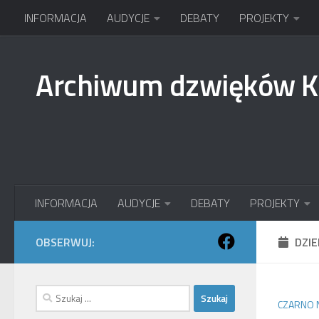
INFORMACJA
AUDYCJE
DEBATY
PROJEKTY
Przejdź do treści
Archiwum dzwięków 
INFORMACJA
AUDYCJE
DEBATY
PROJEKTY
OBSERWUJ:
DZI
Szukaj:
CZARNO 