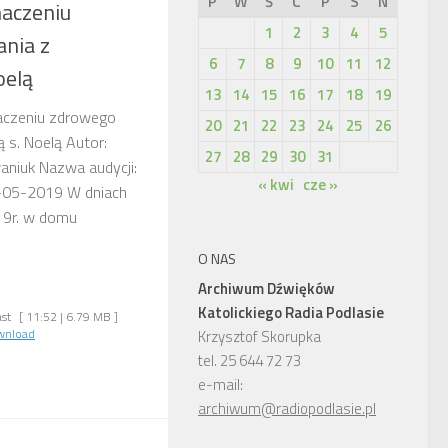
P
W
Ś
C
P
S
N
naczeniu
1
2
3
4
5
nia z
6
7
8
9
10
11
12
oelą
13
14
15
16
17
18
19
znaczeniu zdrowego
20
21
22
23
24
25
26
 s. Noelą Autor:
27
28
29
30
31
aniuk Nazwa audycji:
« kwi
cze »
2-05-2019 W dniach
19r. w domu
O NAS
Archiwum Dźwięków
Katolickiego Radia Podlasie
st
[ 11:52 | 6.79 MB ]
wnload
Krzysztof Skorupka
tel. 25 644 72 73
e-mail:
archiwum@radiopodlasie.pl