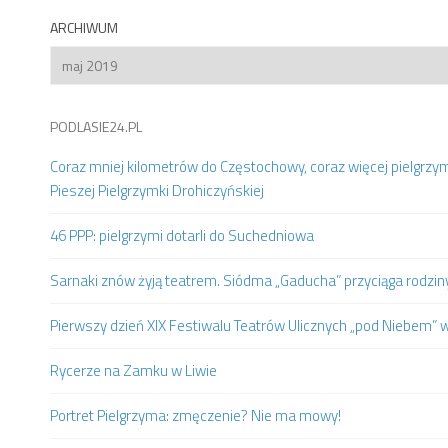
ARCHIWUM
Archiwum
PODLASIE24.PL
Coraz mniej kilometrów do Częstochowy, coraz więcej pielgrzy
Pieszej Pielgrzymki Drohiczyńskiej
46 PPP: pielgrzymi dotarli do Suchedniowa
Sarnaki znów żyją teatrem. Siódma „Gaducha” przyciąga rodziny 
Pierwszy dzień XIX Festiwalu Teatrów Ulicznych „pod Niebem” 
Rycerze na Zamku w Liwie
Portret Pielgrzyma: zmęczenie? Nie ma mowy!