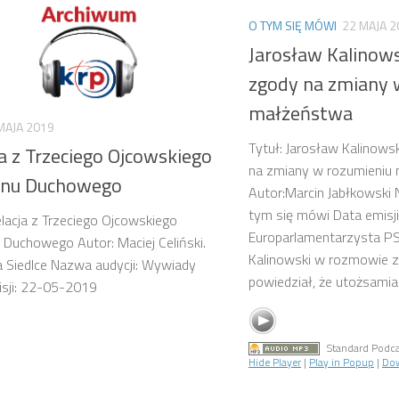
O TYM SIĘ MÓWI
22 MAJA 2
Jarosław Kalinows
zgody na zmiany 
małżeństwa
MAJA 2019
Tytuł: Jarosław Kalinowsk
a z Trzeciego Ojcowskiego
na zmiany w rozumieniu
onu Duchowego
Autor:Marcin Jabłkowski 
tym się mówi Data emisj
elacja z Trzeciego Ojcowskiego
Europarlamentarzysta PS
 Duchowego Autor: Maciej Celiński.
Kalinowski w rozmowie z
a Siedlce Nazwa audycji: Wywiady
powiedział, że utożsamian
isji: 22-05-2019
Standard Podca
Hide Player
|
Play in Popup
|
Do