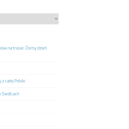
mów na trasie. Ósmy dzień
z całej Polski
w Siedlcach