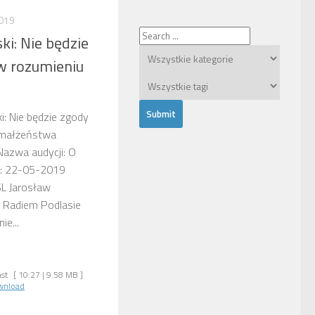
019
ki: Nie będzie
w rozumieniu
i: Nie będzie zgody
 małżeństwa
Nazwa audycji: O
i: 22-05-2019
L Jarosław
 Radiem Podlasie
ie...
st
[ 10:27 | 9.58 MB ]
wnload