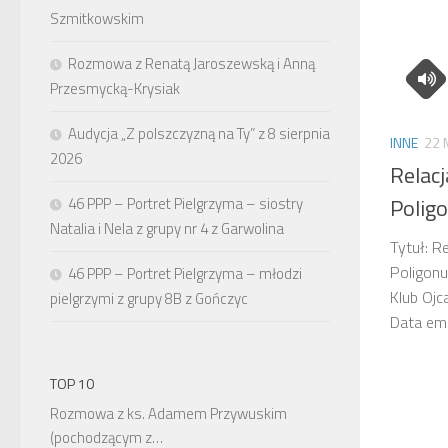
Szmitkowskim
Rozmowa z Renatą Jaroszewską i Anną
Przesmycką-Krysiak
Audycja „Z polszczyzną na Ty” z 8 sierpnia
INNE
22 
2026
Relacj
Polig
46 PPP – Portret Pielgrzyma – siostry
Natalia i Nela z grupy nr 4 z Garwolina
Tytuł: R
Poligonu
46 PPP – Portret Pielgrzyma – młodzi
Klub Ojc
pielgrzymi z grupy 8B z Gończyc
Data em
TOP 10
Rozmowa z ks. Adamem Przywuskim
(pochodzącym z…