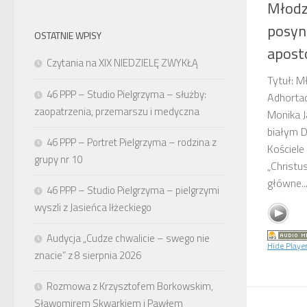
Młodzi
posyn
OSTATNIE WPISY
aposto
Czytania na XIX NIEDZIELĘ ZWYKŁĄ
Tytuł: M
46 PPP – Studio Pielgrzyma – służby:
Adhortac
zaopatrzenia, przemarszu i medyczna
Monika J
białym D
46 PPP – Portret Pielgrzyma – rodzina z
Kościele
grupy nr 10
„Christus
główne..
46 PPP – Studio Pielgrzyma – pielgrzymi
wyszli z Jasieńca Iłżeckiego
Audycja „Cudze chwalicie – swego nie
Hide Playe
znacie” z 8 sierpnia 2026
Rozmowa z Krzysztofem Borkowskim,
Sławomirem Skwarkiem i Pawłem