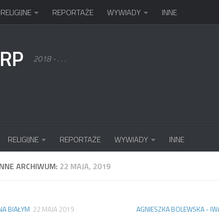
RELIGIJNE
REPORTAŻE
WYWIADY
INNE
KRP
2018 - . . .
RELIGIJNE
REPORTAŻE
WYWIADY
INNE
ENNE ARCHIWUM:
22 MAJA, 2019
NA BIAŁYM
22 MAJA 2019
AGNIESZKA BOLEWSKA - IW