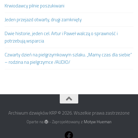
Krwiodawcy pilnie poszukiwani
Jeden przejazd otwarty, drugi zamknięty
Dwie historie, jeden cel. Artur i Paweł walczą o sprawność i
potrzebują wsparcia
Czwarty dzień na pielgrzymkowym szlaku. „Mamy czas dla siebie”
– rodzina na pielgrzymce /AUDIO/
Archiwum dzwięków KRP © 2026. Wszelkie prawa zastrzeżone
Oparte na
- Zaprojektowany z
Motyw Hueman