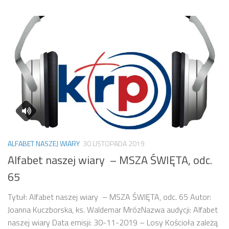
ALFABET NASZEJ WIARY
30 LISTOPADA 2019
Alfabet naszej wiary – MSZA ŚWIĘTA, odc.
65
Tytuł: Alfabet naszej wiary – MSZA ŚWIĘTA, odc. 65 Autor:
Joanna Kuczborska, ks. Waldemar MrózNazwa audycji: Alfabet
naszej wiary Data emisji: 30-11-2019 – Losy Kościoła zależą