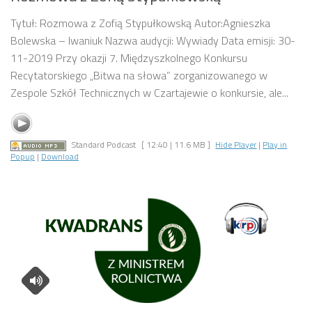
Tytuł: Rozmowa z Zofią Stypułkowską Autor:Agnieszka
Bolewska – Iwaniuk Nazwa audycji: Wywiady Data emisji: 30-
11-2019 Przy okazji 7. Międzyszkolnego Konkursu
Recytatorskiego „Bitwa na słowa” zorganizowanego w
Zespole Szkół Technicznych w Czartajewie o konkursie, ale...
Standard Podcast
[ 12:40 | 11.6 MB ]
Hide Player
|
Play in
Popup
|
Download