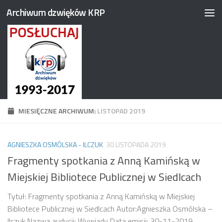
Archiwum dzwięków KRP
Przejdź do treści
MIESIĘCZNE ARCHIWUM:
LISTOPAD 2019
AGNIESZKA OSMÓLSKA - ILCZUK
30 LISTOPADA 2019
Fragmenty spotkania z Anną Kamińską w
Miejskiej Bibliotece Publicznej w Siedlcach
Tytuł: Fragmenty spotkania z Anną Kamińską w Miejskiej
Bibliotece Publicznej w Siedlcach Autor:Agnieszka Osmólska –
Ilczuk Nazwa audycji: Wywiady Data emisji: 30-11-2019