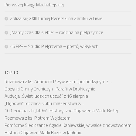
Pierwszej Księgi Machabejskiej
Zbliża się XXIII Turniej Rycerski na Zamku w Liwie
„Mamy czas dla siebie” – rodzina na pielgrzymce
46 PPP – Studio Pielgrzyma – postój w Rykach
TOP 10
Rozmowa z ks. Adamem Przywuskim (pochodzącym z…
Dożynki Gminy Drohiczyn i Parafii w Drohiczynie
Audycja „Świat ludzkich uczuć” z 16 sierpnia
„Dębowa” rocznica ślubu małżeństwa z…
100 lecie parafii Jabłoń. Historyczne Objawienia Matki Bożej
Rozmowa z ks. Piotrem Wojdatem
Pomóżmy Siedlczance Agacie Kaniewskiej w walce z nowotworem
Historia Objawień Matki Bożej w Jabłoniu