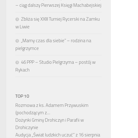
– ciąg dalszy Pierwszej Księgi Machabejskiej
Zbliża się XXIII Turniej Rycerski na Zamku
w Liwie
„Mamy czas dla siebie” – rodzina na
pielgrzymce
46 PPP – Studio Pielgrzyma – postój w
Rykach
TOP 10
Rozmowa z ks. Adamem Przywuskim
(pochodzącym z…
Dożynki Gminy Drohiczyn i Parafii w
Drohiczynie
Audycja „Świat ludzkich uczuć” z 16 sierpnia