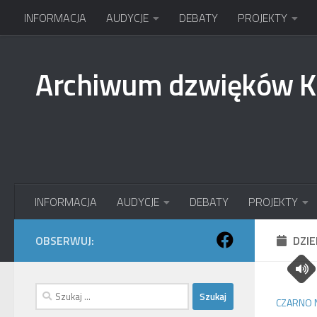
INFORMACJA
AUDYCJE
DEBATY
PROJEKTY
Przejdź do treści
Archiwum dzwięków 
INFORMACJA
AUDYCJE
DEBATY
PROJEKTY
OBSERWUJ:
DZI
Szukaj:
CZARNO 