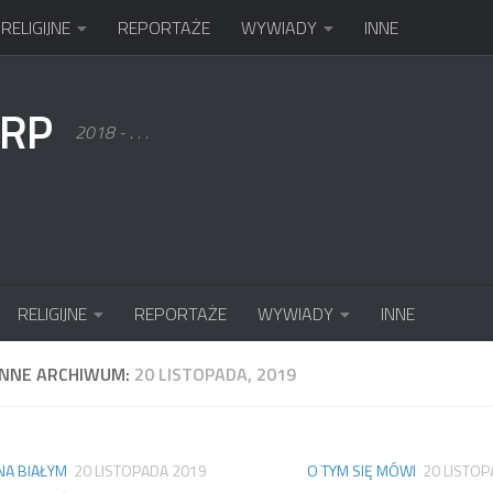
RELIGIJNE
REPORTAŻE
WYWIADY
INNE
KRP
2018 - . . .
RELIGIJNE
REPORTAŻE
WYWIADY
INNE
ENNE ARCHIWUM:
20 LISTOPADA, 2019
NA BIAŁYM
20 LISTOPADA 2019
O TYM SIĘ MÓWI
20 LISTO