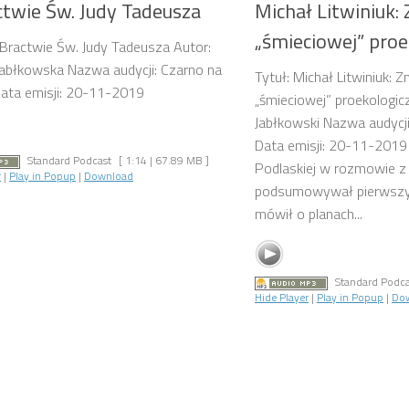
ctwie Św. Judy Tadeusza
Michał Litwiniuk:
„śmieciowej” proe
 Bractwie Św. Judy Tadeusza Autor:
abłkowska Nazwa audycji: Czarno na
Tytuł: Michał Litwiniuk: 
ata emisji: 20-11-2019
„śmieciowej” proekologic
Jabłkowski Nazwa audycj
Data emisji: 20-11-2019 
Standard Podcast
[ 1:14 | 67.89 MB ]
Podlaskiej w rozmowie z
r
|
Play in Popup
|
Download
podsumowywał pierwszy r
mówił o planach...
Standard Podca
Hide Player
|
Play in Popup
|
Do