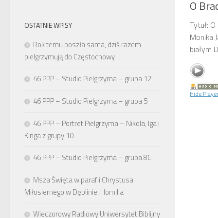
O Bra
Tytuł: O
OSTATNIE WPISY
Monika J
Rok temu poszła sama, dziś razem
białym D
pielgrzymują do Częstochowy
46 PPP – Studio Pielgrzyma – grupa 12
Hide Playe
46 PPP – Studio Pielgrzyma – grupa 5
46 PPP – Portret Pielgrzyma – Nikola, Iga i
Kinga z grupy 10
46 PPP – Studio Pielgrzyma – grupa 8C
Msza Święta w parafii Chrystusa
Miłosiernego w Dęblinie. Homilia
Wieczorowy Radiowy Uniwersytet Biblijny