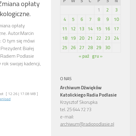
P
W
Ś
C
P
S
N
 Zmiana opłaty
1
2
3
kologiczne.
4
5
6
7
8
9
10
Zmiana opłaty
11
12
13
14
15
16
17
zne. Autor:Marcin
18
19
20
21
22
23
24
i: O tym się mówi
25
26
27
28
29
30
Prezydent Białej
 Radiem Podlasie
« paź
gru »
ok swojej kadencji,
O NAS
Archiwum Dźwięków
st
[ 12:26 | 17.08 MB ]
Katolickiego Radia Podlasie
wnload
Krzysztof Skorupka
tel. 25 644 72 73
e-mail:
archiwum@radiopodlasie.pl