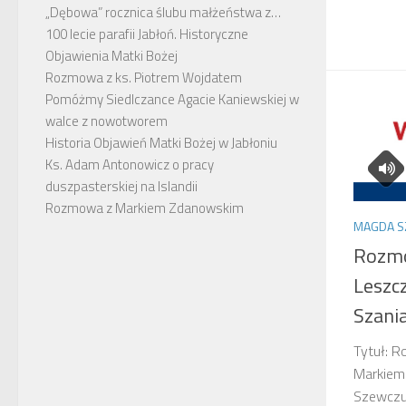
„Dębowa” rocznica ślubu małżeństwa z…
100 lecie parafii Jabłoń. Historyczne
Objawienia Matki Bożej
Rozmowa z ks. Piotrem Wojdatem
Pomóżmy Siedlczance Agacie Kaniewskiej w
walce z nowotworem
Historia Objawień Matki Bożej w Jabłoniu
Ks. Adam Antonowicz o pracy
duszpasterskiej na Islandii
Rozmowa z Markiem Zdanowskim
MAGDA S
Rozmo
Leszc
Szani
Tytuł: 
Markiem
Szewczu