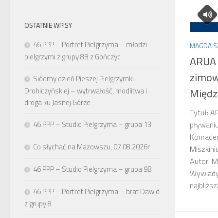
OSTATNIE WPISY
46 PPP – Portret Pielgrzyma – młodzi
MAGDA S
pielgrzymi z grupy 8B z Gończyc
ARUA 
zimow
Siódmy dzień Pieszej Pielgrzymki
Drohiczyńskiej – wytrwałość, modlitwa i
Międz
droga ku Jasnej Górze
Tytuł: 
46 PPP – Studio Pielgrzyma – grupa 13
pływani
Konrade
Co słychać na Mazowszu, 07.08.2026r
Miszkin
Autor: M
46 PPP – Studio Pielgrzyma – grupa 9B
Wywiady
najbliższ
46 PPP – Portret Pielgrzyma – brat Dawid
z grupy 8