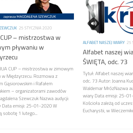
ZEWCZUK
25 STYCZNIA 2020
CUP – mistrzostwa w
ALFABET NASZEJ WIARY
25 
ym pływaniu w
Alfabet naszej w
yrzecu
ŚWIĘTA, odc. 73
ARUA CUP – mistrzostwa w zimowym
Tytuł: Alfabet naszej w
u w Międzyrzecu. Rozmowa z
odc. 73 Autor: Joanna Kuc
m Gąsiorowskim i Rafałem
Waldemar MrózNazwa audy
iukiem – organizatorami zawodów
wiary Data emisji: 25-0
agdalena Szewczuk Nazwa audycji:
Kościoła zależą od ucze
 Data emisji: 25-01-2020 W
Eucharystii, w Wieczerniku
ą sobotę 1 lutego...