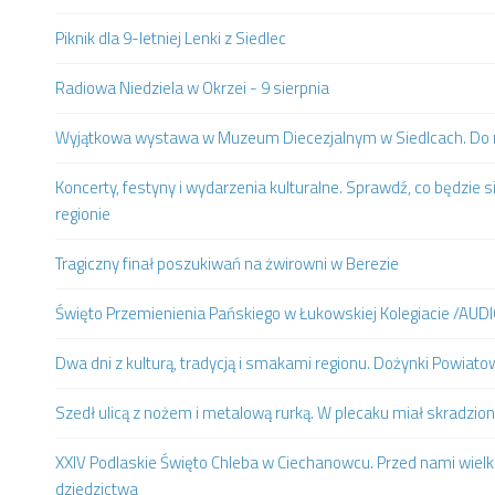
Piknik dla 9-letniej Lenki z Siedlec
Radiowa Niedziela w Okrzei - 9 sierpnia
Wyjątkowa wystawa w Muzeum Diecezjalnym w Siedlcach. Do m
Koncerty, festyny i wydarzenia kulturalne. Sprawdź, co będzie s
regionie
Tragiczny finał poszukiwań na żwirowni w Berezie
Święto Przemienienia Pańskiego w Łukowskiej Kolegiacie /AUD
Dwa dni z kulturą, tradycją i smakami regionu. Dożynki Powia
Szedł ulicą z nożem i metalową rurką. W plecaku miał skradzion
XXIV Podlaskie Święto Chleba w Ciechanowcu. Przed nami wielki
dziedzictwa