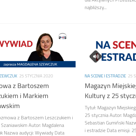
najbliższy...
ZEWCZUK
25 STYCZNIA 2020
NA SCENIE I ESTRADZIE
25 
wa z Bartoszem
Magazyn Miejskie
zukiem i Markiem
Kultury z 25 stycz
awskim
Tytuł: Magazyn Miejskieg
25 stycznia Autor: Magd
Rozmowa z Bartoszem Leszczukiem i
Sebastian Gumiński Nazwa
 Szaniawskim Autor: Magdalena
i estradzie Data emisji:
k Nazwa audycji: Wywiady Data