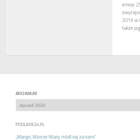
emisji: 
zwycięz
2019 w 
także jeg
ARCHIWUM
Archiwum
PODLASIE24.PL
„Maryjo, Wzorze Wiary, módl się za nami”