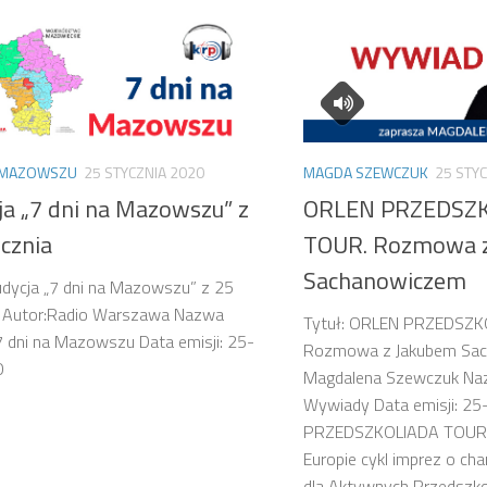
A MAZOWSZU
25 STYCZNIA 2020
MAGDA SZEWCZUK
25 STY
ja „7 dni na Mazowszu” z
ORLEN PRZEDSZ
cznia
TOUR. Rozmowa 
Sachanowiczem
udycja „7 dni na Mazowszu” z 25
a Autor:Radio Warszawa Nazwa
Tytuł: ORLEN PRZEDSZK
 7 dni na Mazowszu Data emisji: 25-
Rozmowa z Jakubem Sac
0
Magdalena Szewczuk Naz
Wywiady Data emisji: 2
PRZEDSZKOLIADA TOUR, 
Europie cykl imprez o c
dla Aktywnych Przedszk