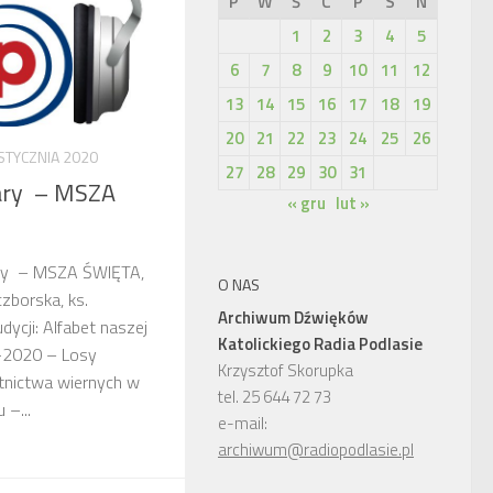
P
W
Ś
C
P
S
N
1
2
3
4
5
6
7
8
9
10
11
12
13
14
15
16
17
18
19
20
21
22
23
24
25
26
STYCZNIA 2020
27
28
29
30
31
iary – MSZA
« gru
lut »
iary – MSZA ŚWIĘTA,
O NAS
zborska, ks.
Archiwum Dźwięków
cji: Alfabet naszej
Katolickiego Radia Podlasie
1-2020 – Losy
Krzysztof Skorupka
stnictwa wiernych w
tel. 25 644 72 73
 –...
e-mail:
archiwum@radiopodlasie.pl