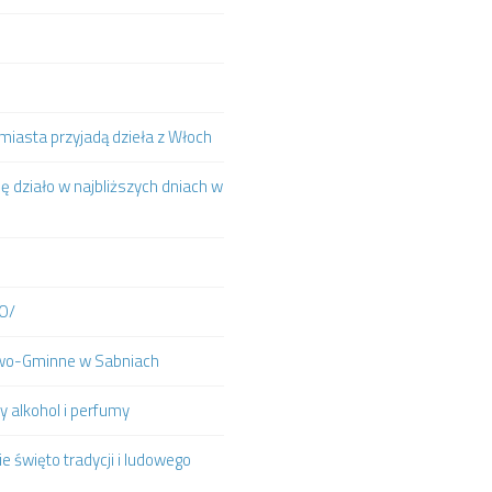
iasta przyjadą dzieła z Włoch
ię działo w najbliższych dniach w
IO/
towo-Gminne w Sabniach
y alkohol i perfumy
e święto tradycji i ludowego