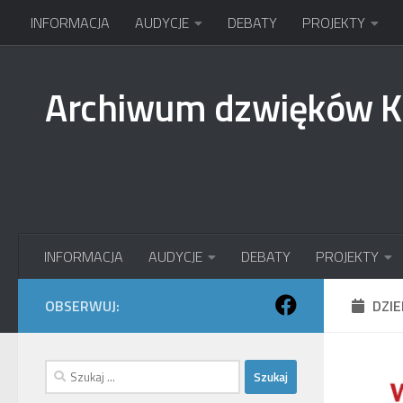
INFORMACJA
AUDYCJE
DEBATY
PROJEKTY
Przejdź do treści
Archiwum dzwięków 
INFORMACJA
AUDYCJE
DEBATY
PROJEKTY
OBSERWUJ:
DZI
Szukaj: