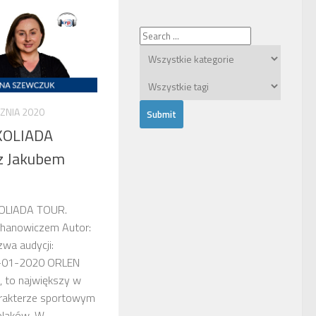
CZNIA 2020
KOLIADA
z Jakubem
OLIADA TOUR.
hanowiczem Autor:
wa audycji:
5-01-2020 ORLEN
to największy w
harakterze sportowym
olaków. W