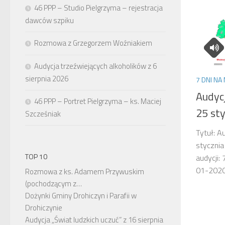
46 PPP – Studio Pielgrzyma – rejestracja
dawców szpiku
Rozmowa z Grzegorzem Woźniakiem
Audycja trzeźwiejących alkoholików z 6
sierpnia 2026
7 DNI N
Audyc
46 PPP – Portret Pielgrzyma – ks. Maciej
25 sty
Szcześniak
Tytuł: A
styczni
TOP 10
audycji:
01-202
Rozmowa z ks. Adamem Przywuskim
(pochodzącym z…
Dożynki Gminy Drohiczyn i Parafii w
Drohiczynie
Audycja „Świat ludzkich uczuć” z 16 sierpnia