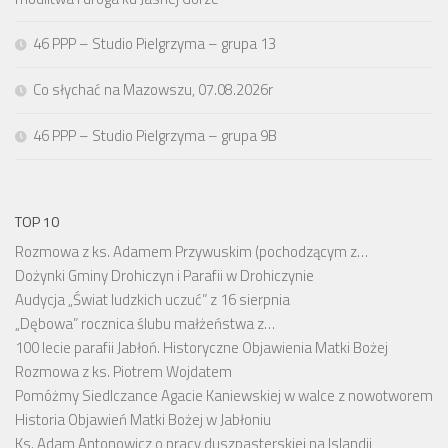
46 PPP – Studio Pielgrzyma – grupa 13
Co słychać na Mazowszu, 07.08.2026r
46 PPP – Studio Pielgrzyma – grupa 9B
TOP 10
Rozmowa z ks. Adamem Przywuskim (pochodzącym z…
Dożynki Gminy Drohiczyn i Parafii w Drohiczynie
Audycja „Świat ludzkich uczuć” z 16 sierpnia
„Dębowa” rocznica ślubu małżeństwa z…
100 lecie parafii Jabłoń. Historyczne Objawienia Matki Bożej
Rozmowa z ks. Piotrem Wojdatem
Pomóżmy Siedlczance Agacie Kaniewskiej w walce z nowotworem
Historia Objawień Matki Bożej w Jabłoniu
Ks. Adam Antonowicz o pracy duszpasterskiej na Islandii