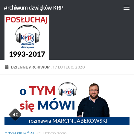
Archiwum dzwięków KRP
Przejdź do treści
DZIENNE ARCHIWUM:
17 LUTEGO, 2020
O TYM SIĘ MÓWI
17 LUTEGO 2020