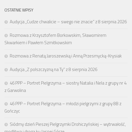
OSTATNIE WPISY
Audycja „Cudze chwalicie – swego nie znacie” z 8 sierpnia 2026
Rozmowa z Krzysztofem Borkowskim, Sławomirem
Skwarkiem i Pawłem Szmitkowskim
Rozmowa z Renatą Jaroszewską i Anną Przesmycką-Krysiak
Audycja „Z polszczyzną na Ty” z 8 sierpnia 2026
46 PPP – Portret Pielgrzyma – siostry Natalia i Nela z grupy nr 4
z Garwolina
46 PPP – Portret Pielgrzyma – młodzi pielgrzymi z grupy 8B z
Gończyc
Siódmy dzień Pieszej Pielgrzymki Drohiczyńskiej – wytrwałość,
modlitwa i droga ku Jasnej Górze