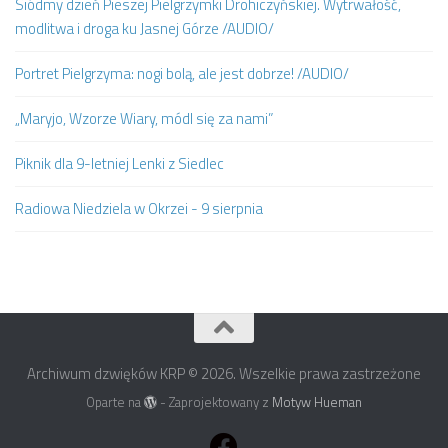
Siódmy dzień Pieszej Pielgrzymki Drohiczyńskiej. Wytrwałość,
modlitwa i droga ku Jasnej Górze /AUDIO/
Portret Pielgrzyma: nogi bolą, ale jest dobrze! /AUDIO/
„Maryjo, Wzorze Wiary, módl się za nami”
Piknik dla 9-letniej Lenki z Siedlec
Radiowa Niedziela w Okrzei - 9 sierpnia
Archiwum dzwięków KRP © 2026. Wszelkie prawa zastrzeżone
Oparte na
- Zaprojektowany z
Motyw Hueman