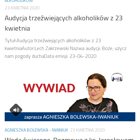
ALKOHOLIKÓW
23 KWIETNIA 2020
Audycja trzeźwiejących alkoholików z 23
kwietnia
Tytuł:Audycja trzeźwiejących alkoholików z 23
kwietniaAutor:Lech Zakrzewski Nazwa audycji: Boże, użycz
nam pogody duchaData emisji: 23-04-2020
AGNIESZKA BOLEWSKA - IWANIUK
23 KWIETNIA 2020
Woda święcona. Rozmowa z ks. Jarosławem