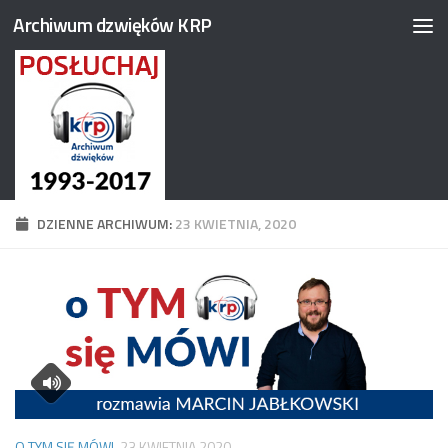
Archiwum dzwięków KRP
Przejdź do treści
DZIENNE ARCHIWUM:
23 KWIETNIA, 2020
O TYM SIĘ MÓWI
23 KWIETNIA 2020