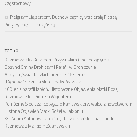
Częstochowy
Pielgrzymują sercem. Duchowi pątnicy wspierają Pieszą
Pielgrzymkę Drohiczyńską
TOP 10
Rozmowa z ks. Adamem Przywuskim (pochodzącym z…
Dożynki Gminy Drohiczyn i Parafii w Drohiczynie
Audycja „Świat ludzkich uczuć” z 16 sierpnia
„Dębowa” rocznica ślubu małżeństwa z…
100 lecie parafii Jabłoń. Historyczne Objawienia Matki Bożej
Rozmowa z ks. Piotrem Wojdatem
Pomóżmy Siedlczance Agacie Kaniewskiej w walce z nowotworem
Historia Objawień Matki Bożej w Jabłoniu
Ks. Adam Antonowicz o pracy duszpasterskiej na Islandii
Rozmowa z Markiem Zdanowskim