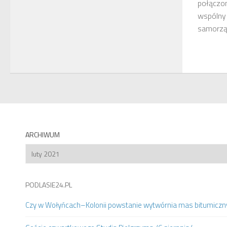
połączon
wspólny 
samorząd
ARCHIWUM
Archiwum
PODLASIE24.PL
Czy w Wołyńcach–Kolonii powstanie wytwórnia mas bitumiczn