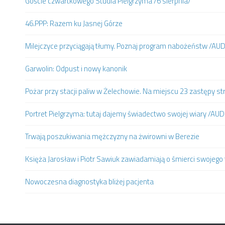
Goście czwartkowego Studia Pielgrzyma /6 sierpnia/
46.PPP: Razem ku Jasnej Górze
Milejczyce przyciągają tłumy. Poznaj program nabożeństw /AU
Garwolin: Odpust i nowy kanonik
Pożar przy stacji paliw w Żelechowie. Na miejscu 23 zastępy st
Portret Pielgrzyma: tutaj dajemy świadectwo swojej wiary /AUD
Trwają poszukiwania mężczyzny na żwirowni w Berezie
Księża Jarosław i Piotr Sawiuk zawiadamiają o śmierci swojego 
Nowoczesna diagnostyka bliżej pacjenta