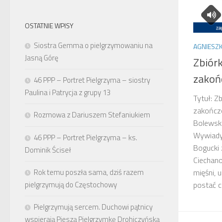
OSTATNIE WPISY
Siostra Gemma o pielgrzymowaniu na
AGNIESZK
Jasną Górę
Zbiór
zakoń
46 PPP – Portret Pielgrzyma – siostry
Paulina i Patrycja z grupy 13
Tytuł: Z
zakończ
Rozmowa z Dariuszem Stefaniukiem
Bolewska
Wywiady
46 PPP – Portret Pielgrzyma – ks.
Bogucki 
Dominik Ściseł
Ciechano
Rok temu poszła sama, dziś razem
mięśni, 
pielgrzymują do Częstochowy
postać c
Pielgrzymują sercem. Duchowi pątnicy
wspierają Pieszą Pielgrzymkę Drohiczyńską