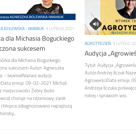
A BOLEWSKA - IWANIUK
9 LUTEGO 2021
ka dla Michasia Boguckiego
AGROTYDZIEŃ
9 LUTEGO 2
czona sukcesem
Audycja „Agrowieśc
biórka dla Michasia Boguckiego
Tytuł: Audycja „Agrowieśc
ona sukcesem Autor: Agnieszka
Autor:Andrzej Ilczuk Nazw
 – IwaniukNazwa audycji:
AgrowieściData emisji: 
Data emisji: 09-02-2021 Michaś
Andrzeja Ilczuka poświę
z miejscowości Żebry (koło
rolnej i sprawom wsi.
wca) choruje na rdzeniowy zanik
u chłopca zdiagnozowano najcięższą
horoby...