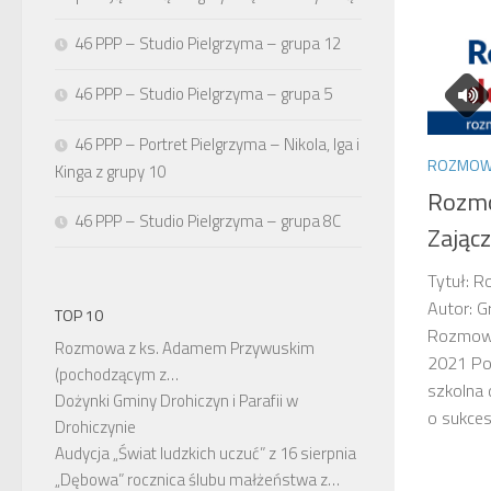
46 PPP – Studio Pielgrzyma – grupa 12
46 PPP – Studio Pielgrzyma – grupa 5
46 PPP – Portret Pielgrzyma – Nikola, Iga i
ROZMOW
Kinga z grupy 10
Rozmo
46 PPP – Studio Pielgrzyma – grupa 8C
Zając
Tytuł: 
Autor: G
TOP 10
Rozmowa
Rozmowa z ks. Adamem Przywuskim
2021 Poc
(pochodzącym z…
szkolna 
Dożynki Gminy Drohiczyn i Parafii w
o sukcesa
Drohiczynie
Audycja „Świat ludzkich uczuć” z 16 sierpnia
„Dębowa” rocznica ślubu małżeństwa z…