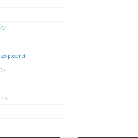
DIO/
raży pożarnej
IO/
taty