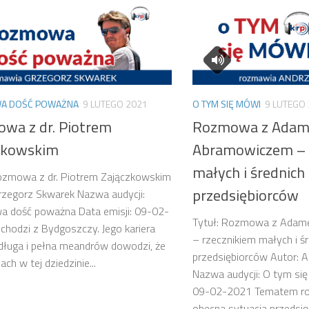
A DOŚĆ POWAŻNA
9 LUTEGO 2021
O TYM SIĘ MÓWI
9 LUTEGO
wa z dr. Piotrem
Rozmowa z Ada
zkowskim
Abramowiczem – 
małych i średnich
Rozmowa z dr. Piotrem Zajączkowskim
przedsiębiorców
rzegorz Skwarek Nazwa audycji:
 dość poważna Data emisji: 09-02-
Tytuł: Rozmowa z Ada
hodzi z Bydgoszczy. Jego kariera
– rzecznikiem małych i ś
długa i pełna meandrów dowodzi, że
przedsiębiorców Autor: A
ch w tej dziedzinie...
Nazwa audycji: O tym się
09-02-2021 Tematem r
obecna sytuacja przedsię