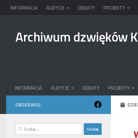
INFORMACJA
AUDYCJE
DEBATY
PROJEKTY
Przejdź do treści
Archiwum dzwięków 
INFORMACJA
AUDYCJE
DEBATY
PROJEKTY
OBSERWUJ:
DZI
Szukaj: