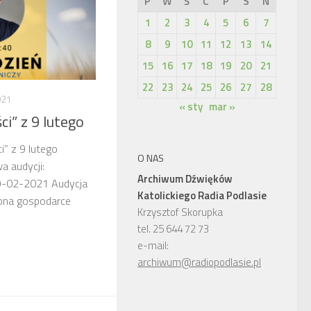
P
W
Ś
C
P
S
N
1
2
3
4
5
6
7
8
9
10
11
12
13
14
15
16
17
18
19
20
21
22
23
24
25
26
27
28
021
« sty
mar »
i” z 9 lutego
i” z 9 lutego
O NAS
a audycji:
Archiwum Dźwięków
09-02-2021 Audycja
Katolickiego Radia Podlasie
cona gospodarce
Krzysztof Skorupka
tel. 25 644 72 73
e-mail:
archiwum@radiopodlasie.pl