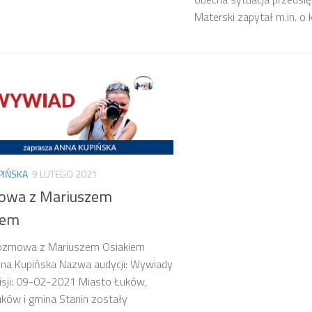
Materski zapytał m.in. o 
PIŃSKA
9 LUTEGO 2021
wa z Mariuszem
iem
Rozmowa z Mariuszem Osiakiem
nna Kupińska Nazwa audycji: Wywiady
isji: 09-02-2021 Miasto Łuków,
ków i gmina Stanin zostały