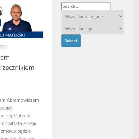
 2021
mem
rzecznikiem
mem Abramowiczem
rednich
ndrzej Materski
 mówiData emisji:
ozmowy będzie
biorców. Andrzej