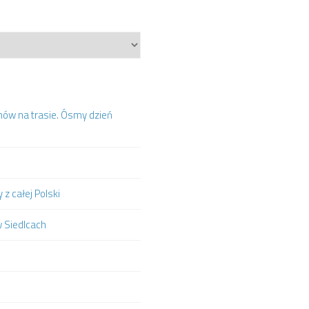
mów na trasie. Ósmy dzień
z całej Polski
w Siedlcach