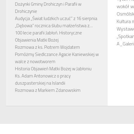
Dożynki Gminy Drohiczyn i Parafii w
wokół w
Drohiczynie
Osmólska
Audycja „Świat ludzkich uczuć” z 16 sierpnia
Kultura 
„Dębowa” rocznica ślubu małżeństwa z…
Wystawę
100 lecie parafii Jabłoń. Historyczne
„Spotka
Objawienia Matki Bożej
A_Galeri
Rozmowa z ks. Piotrem Wojdatem
Pomóżmy Siedlczance Agacie Kaniewskiej w
walce z nowotworem
Historia Objawień Matki Bożej w Jabłoniu
Ks. Adam Antonowicz o pracy
duszpasterskiej na Islandii
Rozmowa z Markiem Zdanowskim