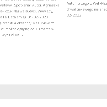
Autor: Grzegorz WelikNaz
ystawy „Spotkania” Autor: Agnieszka
chwalicie-swego nie znaci
-Ilczuk Nazwa audycji: Wywiady,
02-2022
na FaliData emisji: 04-02-2023
 prac dr Aleksandry Mazurkiewicz
nia” można oglądać do 10 marca w
i Wydział Nauk...