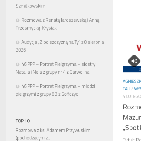
Szmitkowskim
Rozmowa z Renatą Jaroszewską i Anną
Przesmycką-Krysiak
Audycja „Z polszczyzną na Ty” z 8 sierpnia
2026
46 PPP – Portret Pielgrzyma – siostry
Natalia i Nela z grupy nr 4 z Garwolina
AGNIESZK
46 PPP – Portret Pielgrzyma – młodzi
FALI
/
WY
pielgrzymi z grupy 8B z Gończyc
4 LUTEGO
Rozmo
Mazur
TOP 10
„Spot
Rozmowa z ks. Adamem Przywuskim
(pochodzącym z…
Tytuł: 