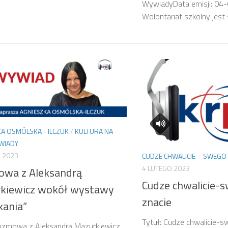
WywiadyData emisji: 04
Wolontariat szkolny jest s
A OSMÓLSKA - ILCZUK
/
KULTURA NA
WIADY
 2023
CUDZE CHWALICIE – SWEGO 
4 LUTEGO 2023
wa z Aleksandrą
Cudze chwalicie-s
kiewicz wokół wystawy
znacie
kania”
Tytuł: Cudze chwalicie-s
Rozmowa z Aleksandrą Mazurkiewicz