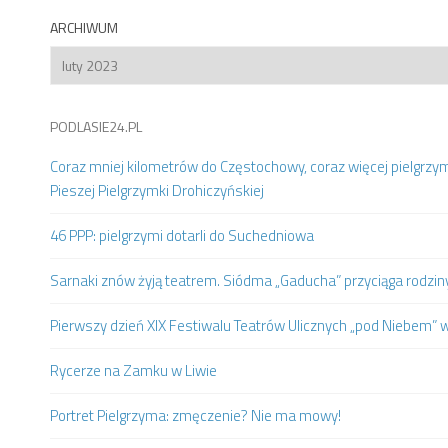
ARCHIWUM
Archiwum
PODLASIE24.PL
Coraz mniej kilometrów do Częstochowy, coraz więcej pielgrzy
Pieszej Pielgrzymki Drohiczyńskiej
46 PPP: pielgrzymi dotarli do Suchedniowa
Sarnaki znów żyją teatrem. Siódma „Gaducha” przyciąga rodziny 
Pierwszy dzień XIX Festiwalu Teatrów Ulicznych „pod Niebem” 
Rycerze na Zamku w Liwie
Portret Pielgrzyma: zmęczenie? Nie ma mowy!