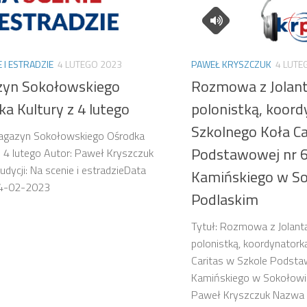
E I ESTRADZIE
4 LUTEGO 2023
PAWEŁ KRYSZCZUK
4 LUTE
yn Sokołowskiego
Rozmowa z Jolantą
a Kultury z 4 lutego
polonistką, koor
Szkolnego Koła Ca
Magazyn Sokołowskiego Ośrodka
Podstawowej nr 6
z 4 lutego Autor: Paweł Kryszczuk
dycji: Na scenie i estradzieData
Kamińskiego w S
 04-02-2023
Podlaskim
Tytuł: Rozmowa z Jolantą
polonistką, koordynatork
Caritas w Szkole Podsta
Kamińskiego w Sokołowi
Paweł Kryszczuk Nazwa a