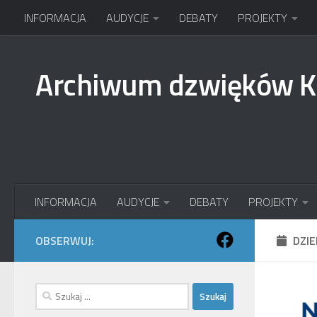
INFORMACJA
AUDYCJE
DEBATY
PROJEKTY
Przejdź do treści
Archiwum dzwięków 
INFORMACJA
AUDYCJE
DEBATY
PROJEKTY
OBSERWUJ:
DZI
Szukaj: