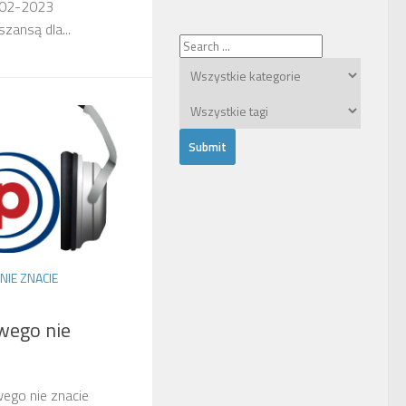
-02-2023
zansą dla...
NIE ZNACIE
wego nie
wego nie znacie