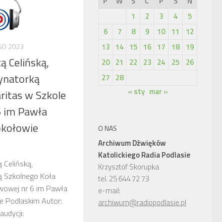
P
W
Ś
C
P
S
N
1
2
3
4
5
6
7
8
9
10
11
12
13
14
15
16
17
18
19
GO 2023
 Celińską,
20
21
22
23
24
25
26
dynatorką
27
28
« sty
mar »
ritas w Szkole
 im Pawła
okołowie
O NAS
Archiwum Dźwięków
Katolickiego Radia Podlasie
 Celińską,
Krzysztof Skorupka
ą Szkolnego Koła
tel. 25 644 72 73
wowej nr 6 im Pawła
e-mail:
e Podlaskim Autor:
archiwum@radiopodlasie.pl
udycji: