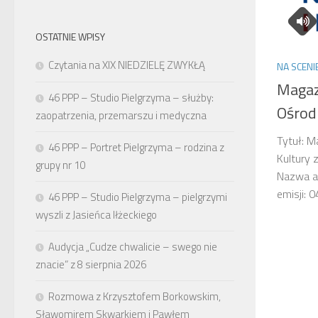
OSTATNIE WPISY
Czytania na XIX NIEDZIELĘ ZWYKŁĄ
NA SCENI
Magaz
46 PPP – Studio Pielgrzyma – służby:
Ośrodk
zaopatrzenia, przemarszu i medyczna
Tytuł: 
46 PPP – Portret Pielgrzyma – rodzina z
Kultury 
grupy nr 10
Nazwa au
emisji:
46 PPP – Studio Pielgrzyma – pielgrzymi
wyszli z Jasieńca Iłżeckiego
Audycja „Cudze chwalicie – swego nie
znacie” z 8 sierpnia 2026
Rozmowa z Krzysztofem Borkowskim,
Sławomirem Skwarkiem i Pawłem