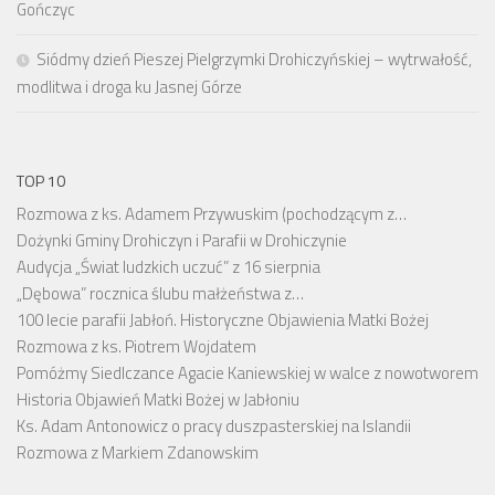
Gończyc
Siódmy dzień Pieszej Pielgrzymki Drohiczyńskiej – wytrwałość,
modlitwa i droga ku Jasnej Górze
TOP 10
Rozmowa z ks. Adamem Przywuskim (pochodzącym z…
Dożynki Gminy Drohiczyn i Parafii w Drohiczynie
Audycja „Świat ludzkich uczuć” z 16 sierpnia
„Dębowa” rocznica ślubu małżeństwa z…
100 lecie parafii Jabłoń. Historyczne Objawienia Matki Bożej
Rozmowa z ks. Piotrem Wojdatem
Pomóżmy Siedlczance Agacie Kaniewskiej w walce z nowotworem
Historia Objawień Matki Bożej w Jabłoniu
Ks. Adam Antonowicz o pracy duszpasterskiej na Islandii
Rozmowa z Markiem Zdanowskim