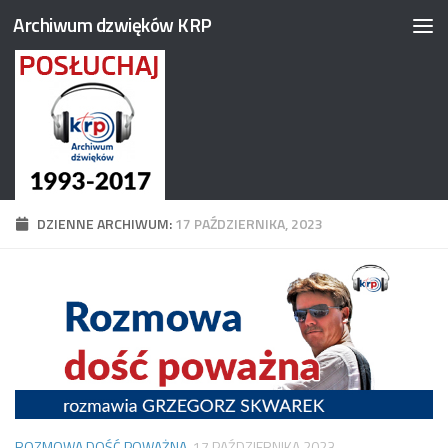
Archiwum dzwięków KRP
Przejdź do treści
DZIENNE ARCHIWUM:
17 PAŹDZIERNIKA, 2023
ROZMOWA DOŚĆ POWAŻNA
17 PAŹDZIERNIKA 2023