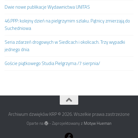
Dwie nowe publikacje Wydawnictwa UNITAS
46.PPP: kolejny dzień na pielgrzymim szlaku. Pątnicy zmierzają do
Suchedniowa
Seria zdarzeń drogowych w Siedlcach i okolicach. Trzy wypadki
jednego dnia
Goście piątkowego Studia Pielgrzyma /7 sierpnia/
Archiwum dzwięków KRP © 2026. Wszelkie prawa zastrzeżone
Oparte na
- Zaprojektowany z
Motyw Hueman