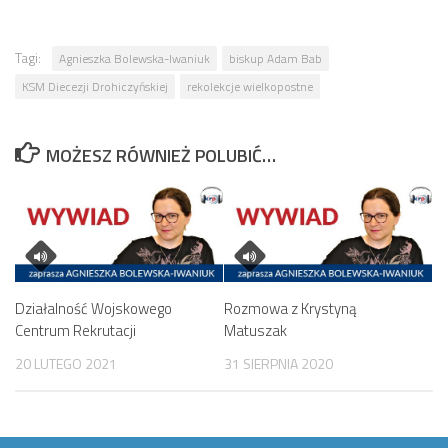
Tagi:
Agnieszka Bolewska-Iwaniuk
biskup Adam Bab
KSM Diecezji Drohiczyńskiej
rekolekcje wielkopostne
MOŻESZ RÓWNIEŻ POLUBIĆ…
Działalność Wojskowego
Rozmowa z Krystyną
Centrum Rekrutacji
Matuszak
20 LUTEGO 2021
31 SIERPNIA 2020