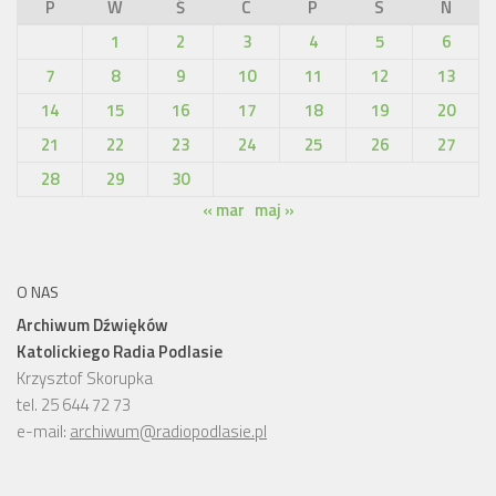
P
W
Ś
C
P
S
N
1
2
3
4
5
6
7
8
9
10
11
12
13
14
15
16
17
18
19
20
21
22
23
24
25
26
27
28
29
30
« mar
maj »
O NAS
Archiwum Dźwięków
Katolickiego Radia Podlasie
Krzysztof Skorupka
tel. 25 644 72 73
e-mail:
archiwum@radiopodlasie.pl