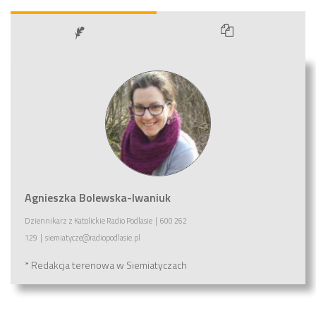
Agnieszka Bolewska-Iwaniuk
Dziennikarz
z
Katolickie Radio Podlasie
|
600 262
129
|
siemiatycze@radiopodlasie.pl
* Redakcja terenowa w Siemiatyczach