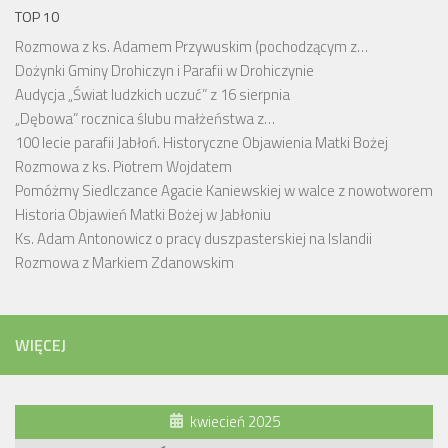
TOP 10
Rozmowa z ks. Adamem Przywuskim (pochodzącym z…
Dożynki Gminy Drohiczyn i Parafii w Drohiczynie
Audycja „Świat ludzkich uczuć” z 16 sierpnia
„Dębowa” rocznica ślubu małżeństwa z…
100 lecie parafii Jabłoń. Historyczne Objawienia Matki Bożej
Rozmowa z ks. Piotrem Wojdatem
Pomóżmy Siedlczance Agacie Kaniewskiej w walce z nowotworem
Historia Objawień Matki Bożej w Jabłoniu
Ks. Adam Antonowicz o pracy duszpasterskiej na Islandii
Rozmowa z Markiem Zdanowskim
WIĘCEJ
kwiecień 2025