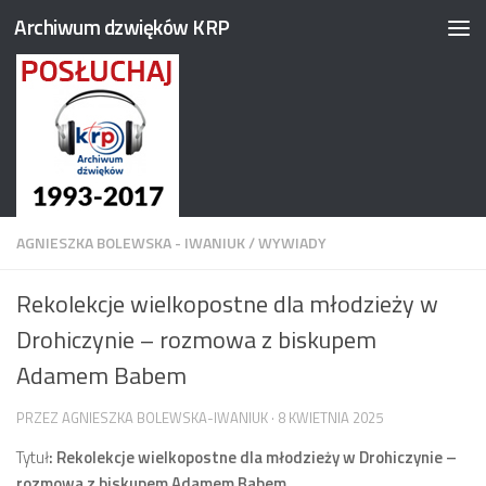
Archiwum dzwięków KRP
Przejdź do treści
AGNIESZKA BOLEWSKA - IWANIUK
/
WYWIADY
Rekolekcje wielkopostne dla młodzieży w
Drohiczynie – rozmowa z biskupem
Adamem Babem
PRZEZ
AGNIESZKA BOLEWSKA-IWANIUK
·
8 KWIETNIA 2025
Tytuł
: Rekolekcje wielkopostne dla młodzieży w Drohiczynie –
rozmowa z biskupem Adamem Babem