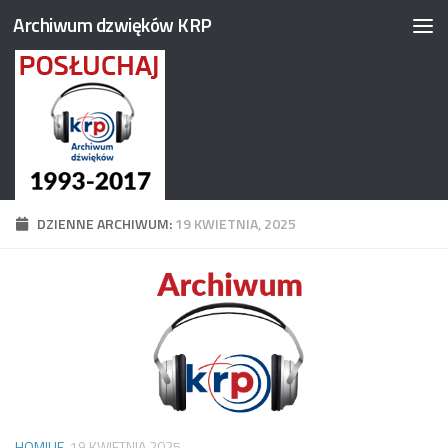
Archiwum dzwięków KRP
Przejdź do treści
DZIENNE ARCHIWUM:
19 KWIETNIA, 2025
HOMILIE
19 KWIETNIA 2025