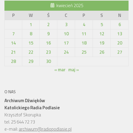
kwiecień 2025
P
W
Ś
C
P
S
N
1
2
3
4
5
6
7
8
9
10
11
12
13
14
15
16
17
18
19
20
21
22
23
24
25
26
27
28
29
30
« mar
maj »
O NAS
Archiwum Dźwięków
Katolickiego Radia Podlasie
Krzysztof Skorupka
tel. 25 644 72 73
e-mail:
archiwum@radiopodlasie.pl