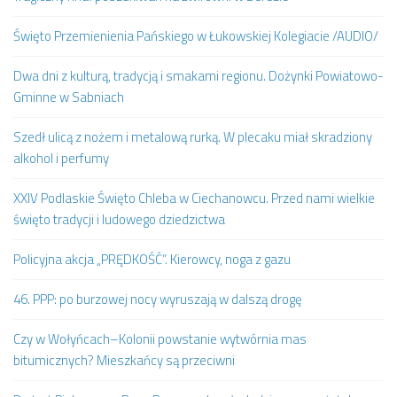
Święto Przemienienia Pańskiego w Łukowskiej Kolegiacie /AUDIO/
Dwa dni z kulturą, tradycją i smakami regionu. Dożynki Powiatowo-
Gminne w Sabniach
Szedł ulicą z nożem i metalową rurką. W plecaku miał skradziony
alkohol i perfumy
XXIV Podlaskie Święto Chleba w Ciechanowcu. Przed nami wielkie
święto tradycji i ludowego dziedzictwa
Policyjna akcja „PRĘDKOŚĆ”. Kierowcy, noga z gazu
46. PPP: po burzowej nocy wyruszają w dalszą drogę
Czy w Wołyńcach–Kolonii powstanie wytwórnia mas
bitumicznych? Mieszkańcy są przeciwni