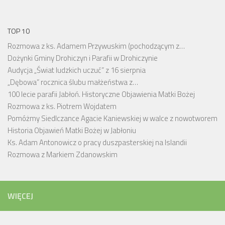
TOP 10
Rozmowa z ks. Adamem Przywuskim (pochodzącym z…
Dożynki Gminy Drohiczyn i Parafii w Drohiczynie
Audycja „Świat ludzkich uczuć” z 16 sierpnia
„Dębowa” rocznica ślubu małżeństwa z…
100 lecie parafii Jabłoń. Historyczne Objawienia Matki Bożej
Rozmowa z ks. Piotrem Wojdatem
Pomóżmy Siedlczance Agacie Kaniewskiej w walce z nowotworem
Historia Objawień Matki Bożej w Jabłoniu
Ks. Adam Antonowicz o pracy duszpasterskiej na Islandii
Rozmowa z Markiem Zdanowskim
WIĘCEJ