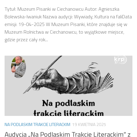
Tytuł: Muzeum Pisanki w Ciechanowcu Autor: Agnieszka
Bolewska-Iwaniuk Nazwa audycji: Wywiady, Kultura na faliData
emisji: 19-04-2025 W Muzeum Pisanki, które znajduje się w
Muzeum Rolnictwa w Ciechanowcu, to wyjątkowe miejsce,
gdzie przez cały rok...
NA PODLASKIM TRAKCIE LITERACKIM
19 KWIETNIA 2025
Audycja „Na Podlaskim Trakcie Literackim” z