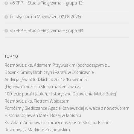
46 PPP – Studio Pielgrzyma – grupa 13
Co słychać na Mazowszu, 07.08.2026r
46 PPP – Studio Pielgrzyma – grupa 9B
TOP 10
Rozmowa z ks. Adamem Przywuskim (pochodzącym z…
Dożynki Gminy Drohiczyn i Parafii w Drohiczynie
Audycja „Świat ludzkich uczuć” z 16 sierpnia
„Dębowa” rocznica ślubu małżeństwa z…
100 lecie parafii Jabłoń. Historyczne Objawienia Matki Bożej
Rozmowa z ks. Piotrem Wojdatem
Pomóżmy Siedlczance Agacie Kaniewskiej w walce z nowotworem
Historia Objawień Matki Bożej w Jabłoniu
Ks. Adam Antonowicz o pracy duszpasterskiej na Islandii
Rozmowa z Markiem Zdanowskim