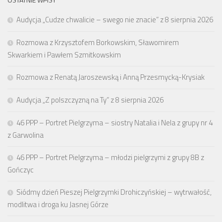
Audycja „Cudze chwalicie – swego nie znacie” z 8 sierpnia 2026
Rozmowa z Krzysztofem Borkowskim, Sławomirem
Skwarkiem i Pawłem Szmitkowskim
Rozmowa z Renatą Jaroszewską i Anną Przesmycką-Krysiak
Audycja „Z polszczyzną na Ty” z 8 sierpnia 2026
46 PPP – Portret Pielgrzyma – siostry Natalia i Nela z grupy nr 4
z Garwolina
46 PPP – Portret Pielgrzyma – młodzi pielgrzymi z grupy 8B z
Gończyc
Siódmy dzień Pieszej Pielgrzymki Drohiczyńskiej – wytrwałość,
modlitwa i droga ku Jasnej Górze