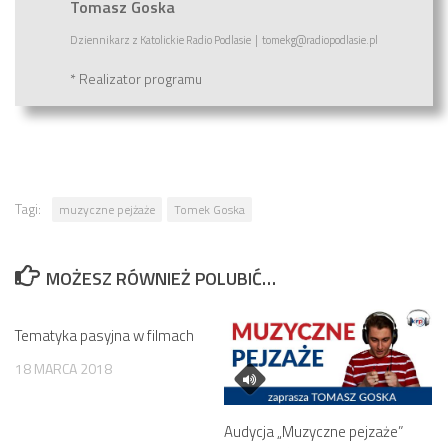
Tomasz Goska
Dziennikarz
z
Katolickie Radio Podlasie
|
tomekg@radiopodlasie.pl
* Realizator programu
Tagi:
muzyczne pejżaże
Tomek Goska
MOŻESZ RÓWNIEŻ POLUBIĆ…
Tematyka pasyjna w filmach
18 MARCA 2018
Audycja „Muzyczne pejzaże”