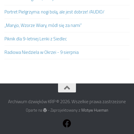
Portret Pielgrzyma: nogi bolą, ale jest dobrze! /AUDIO/
„Maryjo, Wzorze Wiary, módl się za nami”
Piknik dla 9-letniej Lenki z Siedlec
Radiowa Niedziela w Okrzei - 9 sierpnia
Archiwum dzwięków KRP © 2026. Wszelkie prawa zastrzeżone
Oparte na
- Zaprojektowany z
Motyw Hueman