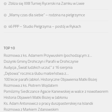
Zbliża się XXIII Turniej Rycerski na Zamku w Liwie
„Mamy czas dla siebie” – rodzina na pielgrzymce
46 PPP – Studio Pielgrzyma – postój w Rykach
TOP 10
Rozmowa z ks. Adamem Przywuskim (pochodzącym z…
Dożynki Gminy Drohiczyn i Parafii w Drohiczynie
Audycja „Świat ludzkich uczuć” z 16 sierpnia
„Dębowa” rocznica ślubu małżeństwa z…
100 lecie parafii Jabłoń. Historyczne Objawienia Matki Bożej
Rozmowa z ks. Piotrem Wojdatem
Pomóżmy Siedlczance Agacie Kaniewskiej w walce z nowotworem
Historia Objawień Matki Bożej w Jabłoniu
Ks. Adam Antonowicz o pracy duszpasterskiej na Islandii
Rozmowa z Markiem Zdanowskim