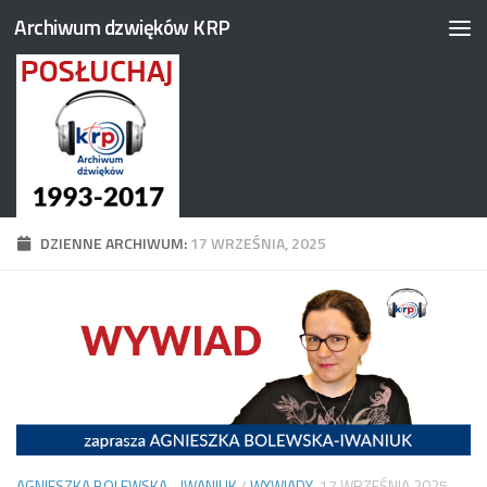
Archiwum dzwięków KRP
Przejdź do treści
DZIENNE ARCHIWUM:
17 WRZEŚNIA, 2025
AGNIESZKA BOLEWSKA - IWANIUK
/
WYWIADY
17 WRZEŚNIA 2025