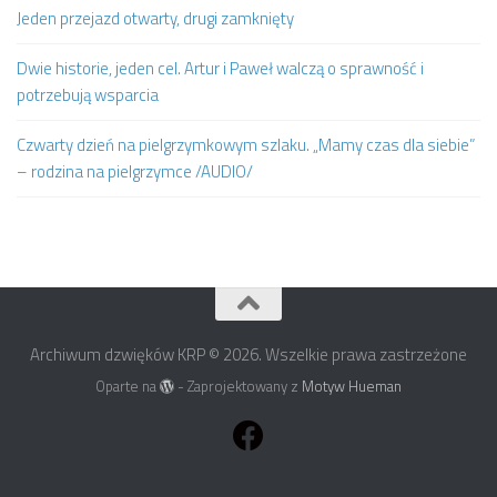
Jeden przejazd otwarty, drugi zamknięty
Dwie historie, jeden cel. Artur i Paweł walczą o sprawność i
potrzebują wsparcia
Czwarty dzień na pielgrzymkowym szlaku. „Mamy czas dla siebie”
– rodzina na pielgrzymce /AUDIO/
Archiwum dzwięków KRP © 2026. Wszelkie prawa zastrzeżone
Oparte na
- Zaprojektowany z
Motyw Hueman