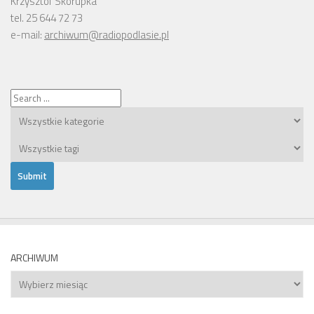
Krzysztof Skorupka
tel. 25 644 72 73
e-mail:
archiwum@radiopodlasie.pl
ARCHIWUM
Archiwum