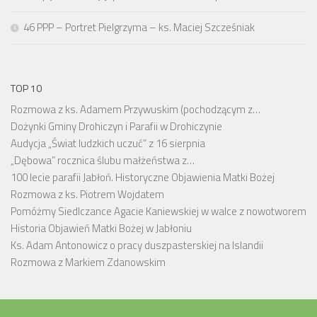
46 PPP – Portret Pielgrzyma – ks. Maciej Szcześniak
TOP 10
Rozmowa z ks. Adamem Przywuskim (pochodzącym z…
Dożynki Gminy Drohiczyn i Parafii w Drohiczynie
Audycja „Świat ludzkich uczuć” z 16 sierpnia
„Dębowa” rocznica ślubu małżeństwa z…
100 lecie parafii Jabłoń. Historyczne Objawienia Matki Bożej
Rozmowa z ks. Piotrem Wojdatem
Pomóżmy Siedlczance Agacie Kaniewskiej w walce z nowotworem
Historia Objawień Matki Bożej w Jabłoniu
Ks. Adam Antonowicz o pracy duszpasterskiej na Islandii
Rozmowa z Markiem Zdanowskim