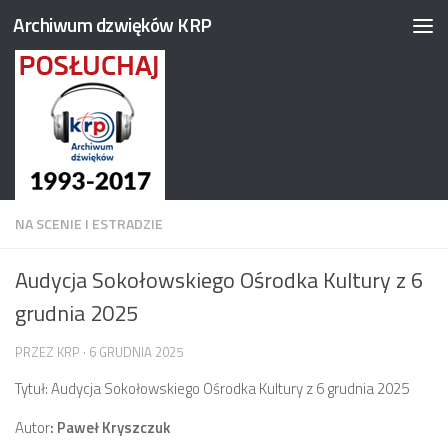
Archiwum dzwięków KRP
Przejdź do treści
NA SCENIE I ESTRADZIE
Audycja Sokołowskiego Ośrodka Kultury z 6
grudnia 2025
PRZEZ
KRP
·
6 GRUDNIA 2025
Tytuł: Audycja Sokołowskiego Ośrodka Kultury z 6 grudnia 2025
Autor
: Paweł Kryszczuk