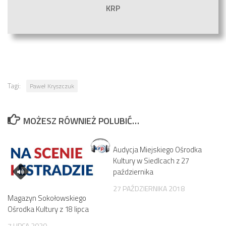
KRP
Tagi:
Paweł Kryszczuk
MOŻESZ RÓWNIEŻ POLUBIĆ…
Audycja Miejskiego Ośrodka
Kultury w Siedlcach z 27
października
27 PAŹDZIERNIKA 2018
Magazyn Sokołowskiego
Ośrodka Kultury z 18 lipca
7 LIPCA 2020