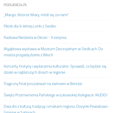
PODLASIE24.PL
„Maryjo, Wzorze Wiary, módl się za nami”
Piknik dla 9-letniej Lenki z Siedlec
Radiowa Niedziela w Okrzei - 9 sierpnia
Wyjątkowa wystawa w Muzeum Diecezjalnym w Siedlcach. Do
miasta przyjadą dzieła z Włoch
Koncerty, festyny i wydarzenia kulturalne. Sprawdź, co będzie się
działo w najbliższych dniach w regionie
Tragiczny finał poszukiwań na żwirowni w Berezie
Święto Przemienienia Pańskiego w Łukowskiej Kolegiacie /AUDIO/
Dwa dni z kulturą, tradycją i smakami regionu. Dożynki Powiatowo-
Gminne w Sabniach