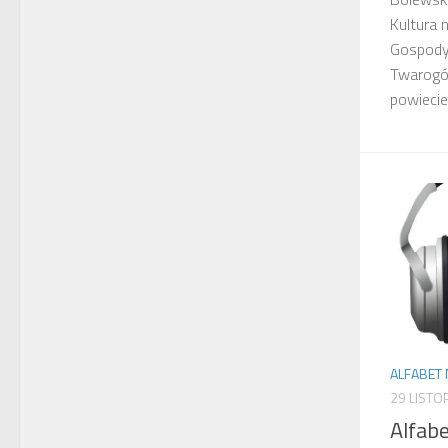
Kultura 
Gospodyń
Twarogów
powiecie 
ALFABET 
29 LISTO
Alfabe