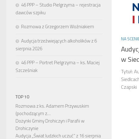
46 PPP – Studio Pielgrzyma – rejestracja
dawców szpiku
Rozmowa z Grzegorzem Woźniakiem
NA SCENI
Audycja trzeźwiejących alkoholików z 6
Audycj
sierpnia 2026
w Sied
46 PPP – Portret Pielgrzyma – ks. Maciej
Szcześniak
Tytuł: A
Siedlcac
Czapski
TOP 10
Rozmowa z ks. Adamem Przywuskim
(pochodzącym z…
Dożynki Gminy Drohiczyn i Parafii w
Drohiczynie
Audycja „Świat ludzkich uczuć” z 16 sierpnia