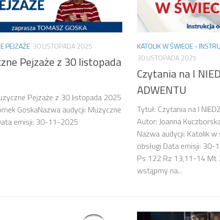
E PEJZAŻE
30 LISTOPADA 2025
KATOLIK W ŚWIECIE - INSTR
30 LISTOPADA 2025
zne Pejzaże z 30 listopada
Czytania na I NIE
ADWENTU
uzyczne Pejzaże z 30 listopada 2025
Tytuł: Czytania na I NI
Tomek GoskaNazwa audycji: Muzyczne
Autor: Joanna Kuczborska
ata emisji: 30-11-2025
Nazwa audycji: Katolik w 
obsługi Data emisji: 30-1
Ps 122 Rz 13,11-14 Mt 
wstąpmy na...