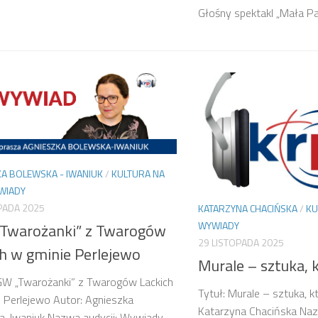
Głośny spektakl „Mała Pas
A BOLEWSKA - IWANIUK
/
KULTURA NA
WIADY
PADA 2025
KATARZYNA CHACIŃSKA
/
KU
WYWIADY
Twarożanki” z Twarogów
29 LISTOPADA 2025
ch w gminie Perlejewo
Murale – sztuka, 
GW „Twarożanki” z Twarogów Lackich
Tytuł: Murale – sztuka, k
 Perlejewo Autor: Agnieszka
Katarzyna Chacińska Naz
-Iwaniuk Nazwa audycji: Wywiady,