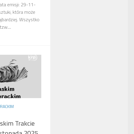
ata emisji: 29-11-
sztuki, która może
ajbardziej. Wszystko
zw....
ERACKIM
skim Trakcie
listopada 2025