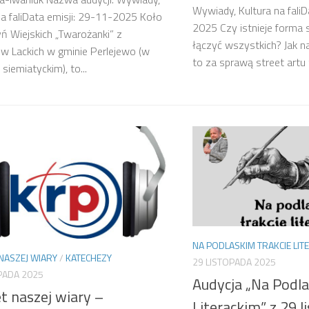
Wywiady, Kultura na faliD
na faliData emisji: 29-11-2025 Koło
2025 Czy istnieje forma 
 Wiejskich „Twarożanki” z
łączyć wszystkich? Jak n
 Lackich w gminie Perlejewo (w
to za sprawą street artu t
siemiatyckim), to...
NA PODLASKIM TRAKCIE LIT
NASZEJ WIARY
/
KATECHEZY
29 LISTOPADA 2025
PADA 2025
Audycja „Na Podla
t naszej wiary –
Literackim” z 29 