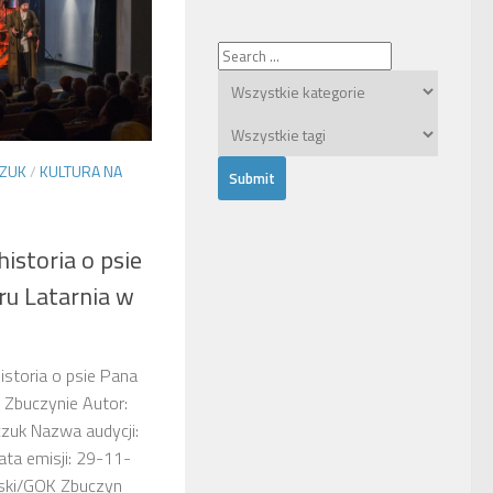
CZUK
/
KULTURA NA
historia o psie
ru Latarnia w
historia o psie Pana
w Zbuczynie Autor:
zuk Nazwa audycji:
ata emisji: 29-11-
wski/GOK Zbuczyn