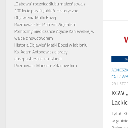
„Dębowa” rocznica ślubu małżeństwa z…
100 lecie parafii Jabłoń. Historyczne
Objawienia Matki Bożej
Rozmowa z ks. Piotrem Wojdatem
Pomóżmy Siedlczance Agacie Kaniewskiej w
walce z nowotworem
Historia Objawień Matki Bożej w Jabłoniu
Ks. Adam Antonowicz o pracy
duszpasterskiej na Islandii
Rozmowa z Markiem Zdanowskim
AGNIESZK
FALI
/
WY
29 LISTO
KGW „
Lacki
Tytuł: K
w gminie
Bolewska