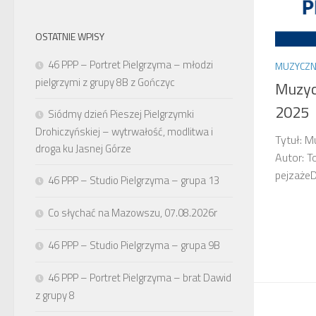
OSTATNIE WPISY
46 PPP – Portret Pielgrzyma – młodzi
MUZYCZN
pielgrzymi z grupy 8B z Gończyc
Muzyc
2025
Siódmy dzień Pieszej Pielgrzymki
Drohiczyńskiej – wytrwałość, modlitwa i
Tytuł: M
droga ku Jasnej Górze
Autor: 
pejzażeD
46 PPP – Studio Pielgrzyma – grupa 13
Co słychać na Mazowszu, 07.08.2026r
46 PPP – Studio Pielgrzyma – grupa 9B
46 PPP – Portret Pielgrzyma – brat Dawid
z grupy 8