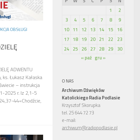
P
W
Ś
C
P
S
N
1
2
3
4
5
6
7
8
9
10
11
12
13
14
15
16
UKCJA OBSŁUGI
17
18
19
20
21
22
23
DZIELĘ
24
25
26
27
28
29
30
« paź
gru »
EDZIELĘ ADWENTU
, ks. Łukasz Kałaska
O NAS
świecie – instrukcja
Archiwum Dźwięków
1-2025 r. Iz 2,1-5
Katolickiego Radia Podlasie
24,37-44«Chodźcie,
Krzysztof Skorupka
tel. 25 644 72 73
e-mail:
archiwum@radiopodlasie.pl