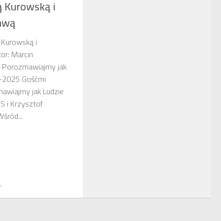
 Kurowską i
awą
 Kurowską i
or: Marcin
: Porozmawiajmy jak
1-2025 Gośćmi
zmawiajmy jak Ludzie
S i Krzysztof
śród...