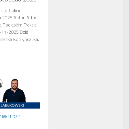
kim Trakcie
a 2025 Autor: Artur
a Podlaskim Trakcie
9-11-2025 Dziś
nciszka Kobryńczuka.
JAK LUDZIE