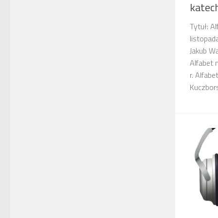
katec
Tytuł: A
listopad
Jakub W
Alfabet 
r. Alfab
Kuczbors