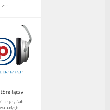
ja,...
LTURA NA FALI
/
która łączy
tóra łączy Autor:
wa audycji: