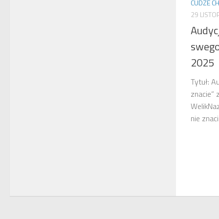
CUDZE CH
29 LISTO
Audycj
swego 
2025
Tytuł: A
znacie” 
WelikNaz
nie znac