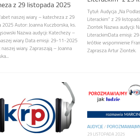
heza z 29 listopada 2025
Tytuł: Audycja „Na Podlas
lfabet naszej wiary – katecheza z 29
Literackim” z 29 listopad
a 2025 Autor: Joanna Kuczborska, ks.
Ziontek Nazwa audycji: N
ąsowski Nazwa audycji: Katechezy –
LiterackimData emisji: 2
naszej wiary Data emisji: 29-11-2025
krótkie wspomnienie Fra
et naszej wiary. Zapraszają – Joanna
Zaprasza Artur Ziontek.
ka...
AUDYCJE
/
POROZMAWIAJMY 
29 LISTOPADA 2025