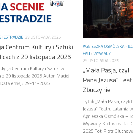
E I ESTRADZIE
29 LISTOPADA 2025
a Centrum Kultury i Sztuki
AGNIESZKA OSMÓLSKA - IL
FALI
/
WYWIADY
lcach z 29 listopada 2025
29 LISTOPADA 2025
udycja Centrum Kultury i Sztuki w
„Mała Pasja, czyli 
h z 29 listopada 2025 Autor: Maciej
Pana Jezusa” Teat
 Data emisji: 29-11-2025
Zbuczynie
Tytuł: „Mała Pasja, czyli 
Jezusa” Teatru Latarnia 
Agnieszka Osmólska – Ilc
Wywiady, Kultura na faliD
2025 Fot. Piotr Głucho