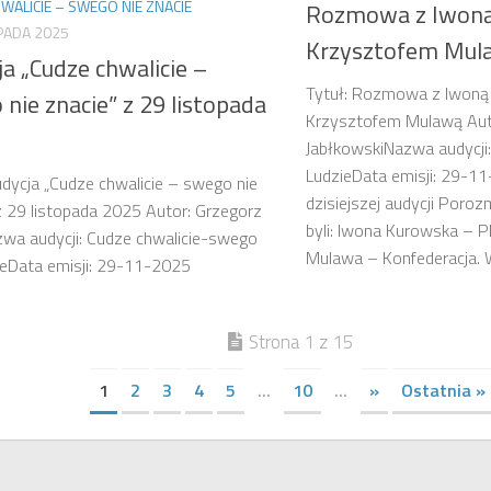
WALICIE – SWEGO NIE ZNACIE
Rozmowa z Iwoną
PADA 2025
Krzysztofem Mul
a „Cudze chwalicie –
Tytuł: Rozmowa z Iwoną
nie znacie” z 29 listopada
Krzysztofem Mulawą Aut
JabłkowskiNazwa audycji
LudzieData emisji: 29-1
udycja „Cudze chwalicie – swego nie
dzisiejszej audycji Poro
z 29 listopada 2025 Autor: Grzegorz
byli: Iwona Kurowska – PI
wa audycji: Cudze chwalicie-swego
Mulawa – Konfederacja. W
ieData emisji: 29-11-2025
Strona 1 z 15
1
2
3
4
5
...
10
...
»
Ostatnia »