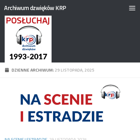
Archiwum dzwięków KRP
Przejdź do treści
DZIENNE ARCHIWUM:
29 LISTOPADA, 2025
NA SCENIE I ESTRADZIE
29 LISTOPADA 2025