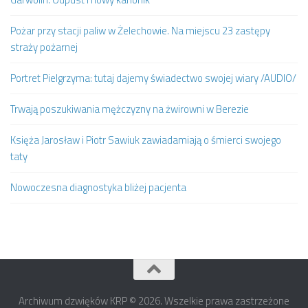
Pożar przy stacji paliw w Żelechowie. Na miejscu 23 zastępy
straży pożarnej
Portret Pielgrzyma: tutaj dajemy świadectwo swojej wiary /AUDIO/
Trwają poszukiwania mężczyzny na żwirowni w Berezie
Księża Jarosław i Piotr Sawiuk zawiadamiają o śmierci swojego
taty
Nowoczesna diagnostyka bliżej pacjenta
Archiwum dzwięków KRP © 2026. Wszelkie prawa zastrzeżone