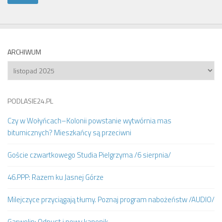
ARCHIWUM
Archiwum
PODLASIE24.PL
Czy w Wołyńcach–Kolonii powstanie wytwórnia mas
bitumicznych? Mieszkańcy są przeciwni
Goście czwartkowego Studia Pielgrzyma /6 sierpnia/
46.PPP: Razem ku Jasnej Górze
Milejczyce przyciągają tłumy. Poznaj program nabożeństw /AUDIO/
Garwolin: Odpust i nowy kanonik