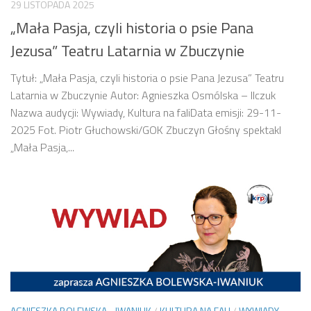
29 LISTOPADA 2025
„Mała Pasja, czyli historia o psie Pana
Jezusa” Teatru Latarnia w Zbuczynie
Tytuł: „Mała Pasja, czyli historia o psie Pana Jezusa” Teatru
Latarnia w Zbuczynie Autor: Agnieszka Osmólska – Ilczuk
Nazwa audycji: Wywiady, Kultura na faliData emisji: 29-11-
2025 Fot. Piotr Głuchowski/GOK Zbuczyn Głośny spektakl
„Mała Pasja,...
AGNIESZKA BOLEWSKA - IWANIUK
/
KULTURA NA FALI
/
WYWIADY