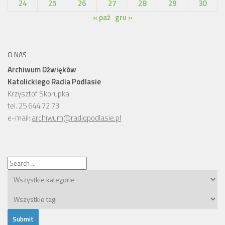
24
25
26
27
28
29
30
« paź
gru »
O NAS
Archiwum Dźwięków
Katolickiego Radia Podlasie
Krzysztof Skorupka
tel. 25 644 72 73
e-mail:
archiwum@radiopodlasie.pl