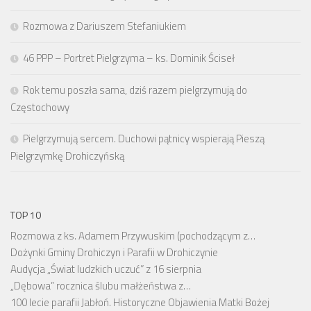
Rozmowa z Dariuszem Stefaniukiem
46 PPP – Portret Pielgrzyma – ks. Dominik Ściseł
Rok temu poszła sama, dziś razem pielgrzymują do
Częstochowy
Pielgrzymują sercem. Duchowi pątnicy wspierają Pieszą
Pielgrzymkę Drohiczyńską
TOP 10
Rozmowa z ks. Adamem Przywuskim (pochodzącym z…
Dożynki Gminy Drohiczyn i Parafii w Drohiczynie
Audycja „Świat ludzkich uczuć” z 16 sierpnia
„Dębowa” rocznica ślubu małżeństwa z…
100 lecie parafii Jabłoń. Historyczne Objawienia Matki Bożej