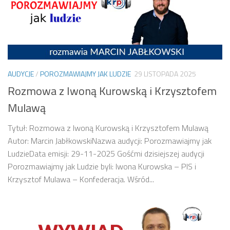
AUDYCJE
/
POROZMAWIAJMY JAK LUDZIE
29 LISTOPADA 2025
Rozmowa z Iwoną Kurowską i Krzysztofem
Mulawą
Tytuł: Rozmowa z Iwoną Kurowską i Krzysztofem Mulawą
Autor: Marcin JabłkowskiNazwa audycji: Porozmawiajmy jak
LudzieData emisji: 29-11-2025 Gośćmi dzisiejszej audycji
Porozmawiajmy jak Ludzie byli: Iwona Kurowska – PIS i
Krzysztof Mulawa – Konfederacja. Wśród...