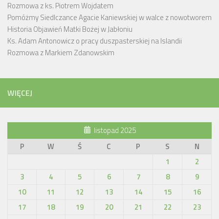
Rozmowa z ks. Piotrem Wojdatem
Pomóżmy Siedlczance Agacie Kaniewskiej w walce z nowotworem
Historia Objawień Matki Bożej w Jabłoniu
Ks. Adam Antonowicz o pracy duszpasterskiej na Islandii
Rozmowa z Markiem Zdanowskim
WIĘCEJ
listopad 2025
P
W
Ś
C
P
S
N
1
2
3
4
5
6
7
8
9
10
11
12
13
14
15
16
17
18
19
20
21
22
23