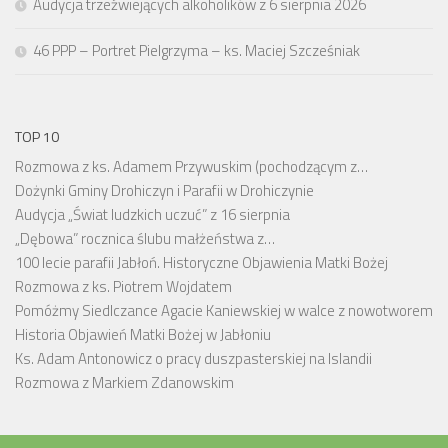
Audycja trzeźwiejących alkoholików z 6 sierpnia 2026
46 PPP – Portret Pielgrzyma – ks. Maciej Szcześniak
TOP 10
Rozmowa z ks. Adamem Przywuskim (pochodzącym z…
Dożynki Gminy Drohiczyn i Parafii w Drohiczynie
Audycja „Świat ludzkich uczuć” z 16 sierpnia
„Dębowa” rocznica ślubu małżeństwa z…
100 lecie parafii Jabłoń. Historyczne Objawienia Matki Bożej
Rozmowa z ks. Piotrem Wojdatem
Pomóżmy Siedlczance Agacie Kaniewskiej w walce z nowotworem
Historia Objawień Matki Bożej w Jabłoniu
Ks. Adam Antonowicz o pracy duszpasterskiej na Islandii
Rozmowa z Markiem Zdanowskim