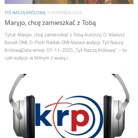
TYŚ NASZĄ KRÓLOWĄ
7 LISTOPADA 2025
Maryjo, chcę zamieszkać z Tobą
Tytuł: Maryjo, chcę zamieszkać z Tobą Autorzy: O. Mariusz
Bosek OMI, O. Piotr Radlak OMI Nazwa audycji: Tyś Naszą
KrólowąData emisji: 07-11-2025 „Tyś Naszą Królową” – to
cykl audycji, w którym z wiarą i...