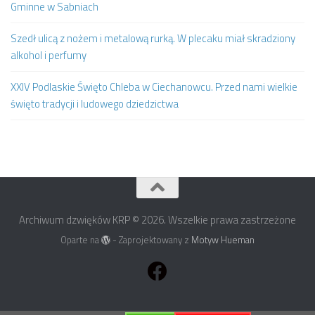
Gminne w Sabniach
Szedł ulicą z nożem i metalową rurką. W plecaku miał skradziony
alkohol i perfumy
XXIV Podlaskie Święto Chleba w Ciechanowcu. Przed nami wielkie
święto tradycji i ludowego dziedzictwa
Archiwum dzwięków KRP © 2026. Wszelkie prawa zastrzeżone
Oparte na
- Zaprojektowany z
Motyw Hueman