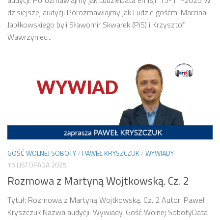
audycji: Porozmawiajmy jak LudzieData emisji: 15-11-2025 W
dzisiejszej audycji Porozmawiajmy jak Ludzie gośćmi Marcina
Jabłkowskiego byli Sławomir Skwarek (PiS) i Krzysztof
Wawrzyniec...
GOŚĆ WOLNEJ SOBOTY
/
PAWEŁ KRYSZCZUK
/
WYWIADY
15 LISTOPADA 2025
Rozmowa z Martyną Wojtkowską. Cz. 2
Tytuł: Rozmowa z Martyną Wojtkowską. Cz. 2 Autor: Paweł
Kryszczuk Nazwa audycji: Wywiady, Gość Wolnej SobotyData