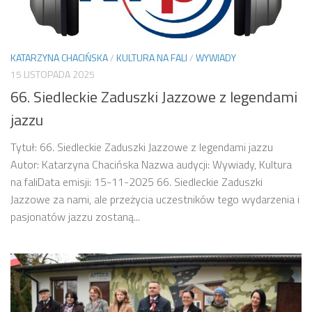
KATARZYNA CHACIŃSKA
/
KULTURA NA FALI
/
WYWIADY
15 LISTOPADA 2025
66. Siedleckie Zaduszki Jazzowe z legendami
jazzu
Tytuł: 66. Siedleckie Zaduszki Jazzowe z legendami jazzu
Autor: Katarzyna Chacińska Nazwa audycji: Wywiady, Kultura
na faliData emisji: 15-11-2025 66. Siedleckie Zaduszki
Jazzowe za nami, ale przeżycia uczestników tego wydarzenia i
pasjonatów jazzu zostaną...