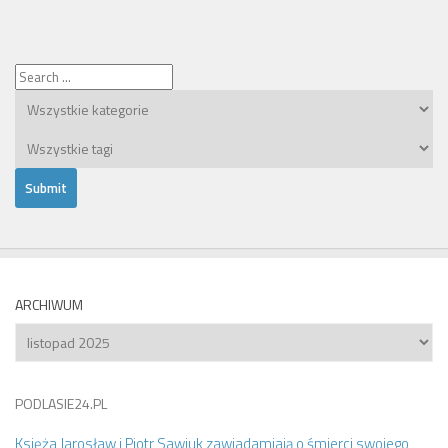
ARCHIWUM
Archiwum
PODLASIE24.PL
Księża Jarosław i Piotr Sawiuk zawiadamiają o śmierci swojego