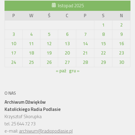
listopad 2025
P
W
Ś
C
P
S
N
1
2
3
4
5
6
7
8
9
10
11
12
13
14
15
16
17
18
19
20
21
22
23
24
25
26
27
28
29
30
« paź
gru »
O NAS
Archiwum Dźwięków
Katolickiego Radia Podlasie
Krzysztof Skorupka
tel. 25 644 72 73
e-mail:
archiwum@radiopodlasie.pl