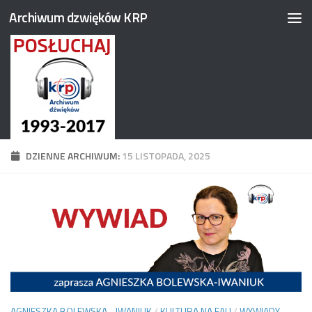
Archiwum dzwięków KRP
Przejdź do treści
DZIENNE ARCHIWUM:
15 LISTOPADA, 2025
AGNIESZKA BOLEWSKA - IWANIUK
/
KULTURA NA FALI
/
WYWIADY