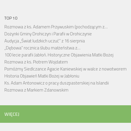
TOP 10
Rozmowa z ks. Adamem Przywuskim (pochodzącym z…
Dożynki Gminy Drohiczyn i Parafii w Drohiczynie
Audycja „Świat ludzkich uczuć” z 16 sierpnia
„Dębowa” rocznica ślubu małżeństwa z…
100 lecie parafii Jabłoń. Historyczne Objawienia Matki Bożej
Rozmowa z ks. Piotrem Wojdatem
Pomóżmy Siedlczance Agacie Kaniewskiej w walce z nowotworem
Historia Objawień Matki Bożej w Jabłoniu
Ks. Adam Antonowicz o pracy duszpasterskiej na Islandii
Rozmowa z Markiem Zdanowskim
WIĘCEJ