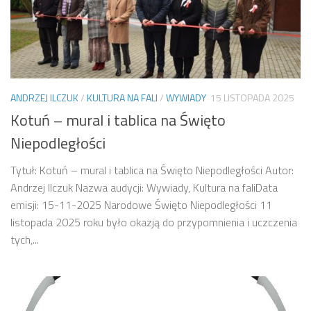
ANDRZEJ ILCZUK
/
KULTURA NA FALI
/
WYWIADY
15 LISTOPADA 2025
Kotuń – mural i tablica na Święto
Niepodległości
Tytuł: Kotuń – mural i tablica na Święto Niepodległości Autor:
Andrzej Ilczuk Nazwa audycji: Wywiady, Kultura na faliData
emisji: 15-11-2025 Narodowe Święto Niepodległości 11
listopada 2025 roku było okazją do przypomnienia i uczczenia
tych,...