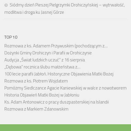
Siódmy dzień Pieszej Pielgrzymki Drohiczyńskiej – wytrwałość,
modlitwa i droga ku Jasnej Górze
TOP 10
Rozmowa z ks. Adamem Przywuskim (pochodzącym z…
Dożynki Gminy Drohiczyn i Parafii w Drohiczynie
Audycja „Świat ludzkich uczuć” z 16 sierpnia
„Dębowa” rocznica ślubu małżeństwa z…
100 lecie parafii Jabłoń. Historyczne Objawienia Matki Bożej
Rozmowa z ks. Piotrem Wojdatem
Pomóżmy Siedlczance Agacie Kaniewskiej w walce z nowotworem
Historia Objawień Matki Bożej w Jabłoniu
Ks. Adam Antonowicz o pracy duszpasterskiej na Islandii
Rozmowa z Markiem Zdanowskim