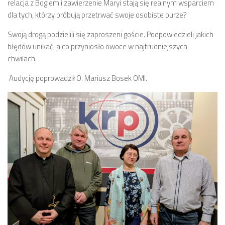
relacja z Bogiem i zawierzenie Maryi stają się realnym wsparciem
dla tych, którzy próbują przetrwać swoje osobiste burze?
Swoją drogą podzielili się zaproszeni goście. Podpowiedzieli jakich
błędów unikać, a co przyniosło owoce w najtrudniejszych
chwilach.
Audycję poprowadził O. Mariusz Bosek OMI.