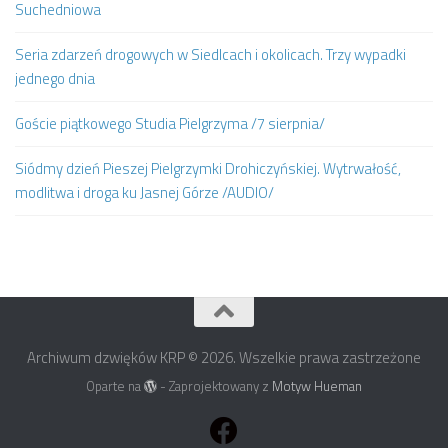
Suchedniowa
Seria zdarzeń drogowych w Siedlcach i okolicach. Trzy wypadki
jednego dnia
Goście piątkowego Studia Pielgrzyma /7 sierpnia/
Siódmy dzień Pieszej Pielgrzymki Drohiczyńskiej. Wytrwałość,
modlitwa i droga ku Jasnej Górze /AUDIO/
Archiwum dzwięków KRP © 2026. Wszelkie prawa zastrzeżone
Oparte na
- Zaprojektowany z
Motyw Hueman