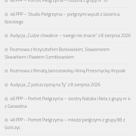
46 PPP – Portret Pielgrzyma – rodzina z grupy nr 10
46 PPP – Studio Pielgrzyma – pielgrzymi wyszli z Jasieńca
Iłżeckiego
Audycja „Cudze chwalicie – swego nie znacie” z 8 sierpnia 2026
Rozmowa z Krzysztofem Borkowskim, Sławomirem
Skwarkiem i Pawłem Szmitkowskim
Rozmowa z Renatą Jaroszewską i Anną Przesmycką-Krysiak
Audycja „Z polszczyzną na Ty” z 8 sierpnia 2026
46 PPP – Portret Pielgrzyma – siostry Natalia i Nela z grupy nr 4
z Garwolina
46 PPP – Portret Pielgrzyma – młodzi pielgrzymi z grupy 8B z
Gończyc