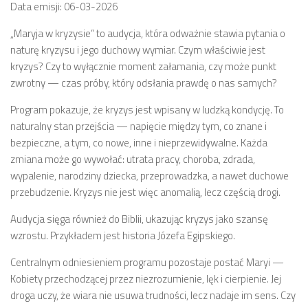
Data emisji: 06-03-2026
„Maryja w kryzysie” to audycja, która odważnie stawia pytania o
naturę kryzysu i jego duchowy wymiar. Czym właściwie jest
kryzys? Czy to wyłącznie moment załamania, czy może punkt
zwrotny — czas próby, który odsłania prawdę o nas samych?
Program pokazuje, że kryzys jest wpisany w ludzką kondycję. To
naturalny stan przejścia — napięcie między tym, co znane i
bezpieczne, a tym, co nowe, inne i nieprzewidywalne. Każda
zmiana może go wywołać: utrata pracy, choroba, zdrada,
wypalenie, narodziny dziecka, przeprowadzka, a nawet duchowe
przebudzenie. Kryzys nie jest więc anomalią, lecz częścią drogi.
Audycja sięga również do Biblii, ukazując kryzys jako szansę
wzrostu. Przykładem jest historia Józefa Egipskiego.
Centralnym odniesieniem programu pozostaje postać Maryi —
Kobiety przechodzącej przez niezrozumienie, lęk i cierpienie. Jej
droga uczy, że wiara nie usuwa trudności, lecz nadaje im sens. Czy