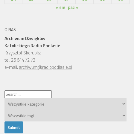
« sie
paź »
O NAS
Archiwum Dźwięków
Katolickiego Radia Podlasie
Krzysztof Skorupka
tel. 25 644 72 73
e-mail:
archiwum@radiopodlasie.pl