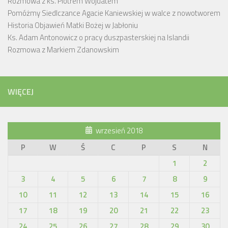
Rozmowa z ks. Piotrem Wojdatem
Pomóżmy Siedlczance Agacie Kaniewskiej w walce z nowotworem
Historia Objawień Matki Bożej w Jabłoniu
Ks. Adam Antonowicz o pracy duszpasterskiej na Islandii
Rozmowa z Markiem Zdanowskim
WIĘCEJ
wrzesień 2018
P
W
Ś
C
P
S
N
1
2
3
4
5
6
7
8
9
10
11
12
13
14
15
16
17
18
19
20
21
22
23
24
25
26
27
28
29
30