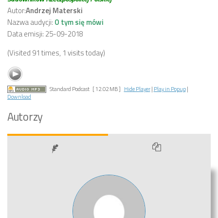
Autor:
Andrzej Materski
Nazwa audycji:
O tym się mówi
Data emisji: 25-09-2018
(Visited 91 times, 1 visits today)
Standard Podcast
[ 12.02 MB ]
Hide Player
|
Play in Popup
|
Download
Autorzy