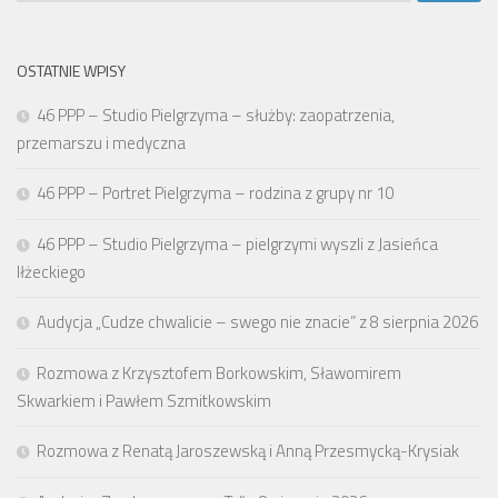
OSTATNIE WPISY
46 PPP – Studio Pielgrzyma – służby: zaopatrzenia,
przemarszu i medyczna
46 PPP – Portret Pielgrzyma – rodzina z grupy nr 10
46 PPP – Studio Pielgrzyma – pielgrzymi wyszli z Jasieńca
Iłżeckiego
Audycja „Cudze chwalicie – swego nie znacie” z 8 sierpnia 2026
Rozmowa z Krzysztofem Borkowskim, Sławomirem
Skwarkiem i Pawłem Szmitkowskim
Rozmowa z Renatą Jaroszewską i Anną Przesmycką-Krysiak