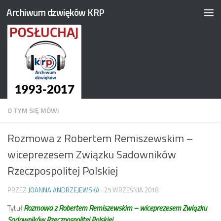
Archiwum dzwięków KRP
Przejdź do treści
O TYM SIĘ MÓWI
Rozmowa z Robertem Remiszewskim –
wiceprezesem Związku Sadowników
Rzeczpospolitej Polskiej
PRZEZ
JOANNA ANDRZEJEWSKA
·
25 WRZEŚNIA 2018
Tytuł:
Rozmowa z Robertem Remiszewskim – wiceprezesem Związku
Sadowników Rzeczpospolitej Polskiej