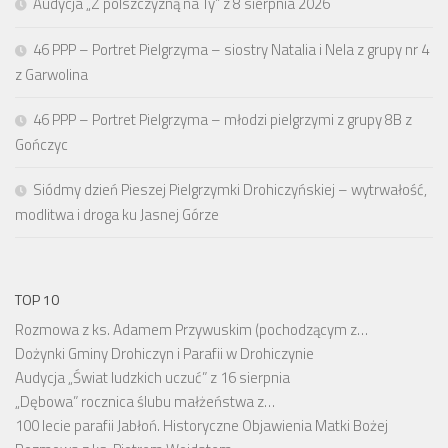
Audycja „Z polszczyzną na Ty” z 8 sierpnia 2026
46 PPP – Portret Pielgrzyma – siostry Natalia i Nela z grupy nr 4
z Garwolina
46 PPP – Portret Pielgrzyma – młodzi pielgrzymi z grupy 8B z
Gończyc
Siódmy dzień Pieszej Pielgrzymki Drohiczyńskiej – wytrwałość,
modlitwa i droga ku Jasnej Górze
TOP 10
Rozmowa z ks. Adamem Przywuskim (pochodzącym z…
Dożynki Gminy Drohiczyn i Parafii w Drohiczynie
Audycja „Świat ludzkich uczuć” z 16 sierpnia
„Dębowa” rocznica ślubu małżeństwa z…
100 lecie parafii Jabłoń. Historyczne Objawienia Matki Bożej