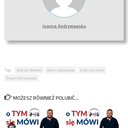
Joanna Andrzejewska
Tagi:
Andrzej Materski
Marcin Jabłkowski
O tym się mówi
Robert Remiszewski
MOŻESZ RÓWNIEŻ POLUBIĆ…