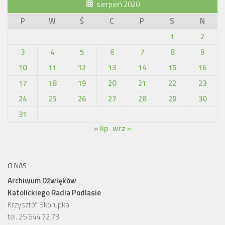
sierpień 2020
P
W
Ś
C
P
S
N
1
2
3
4
5
6
7
8
9
10
11
12
13
14
15
16
17
18
19
20
21
22
23
24
25
26
27
28
29
30
31
« lip
wrz »
O NAS
Archiwum Dźwięków
Katolickiego Radia Podlasie
Krzysztof Skorupka
tel. 25 644 72 73