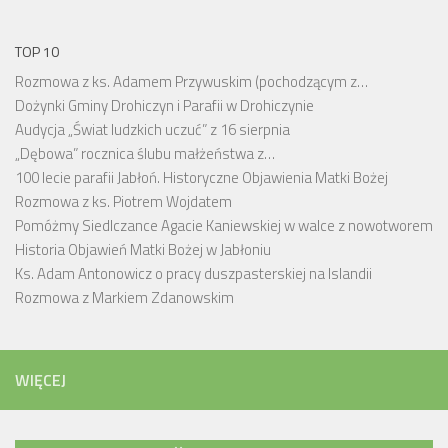
TOP 10
Rozmowa z ks. Adamem Przywuskim (pochodzącym z…
Dożynki Gminy Drohiczyn i Parafii w Drohiczynie
Audycja „Świat ludzkich uczuć” z 16 sierpnia
„Dębowa” rocznica ślubu małżeństwa z…
100 lecie parafii Jabłoń. Historyczne Objawienia Matki Bożej
Rozmowa z ks. Piotrem Wojdatem
Pomóżmy Siedlczance Agacie Kaniewskiej w walce z nowotworem
Historia Objawień Matki Bożej w Jabłoniu
Ks. Adam Antonowicz o pracy duszpasterskiej na Islandii
Rozmowa z Markiem Zdanowskim
WIĘCEJ