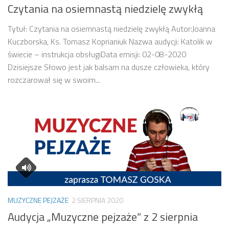
Czytania na osiemnastą niedzielę zwykłą
Tytuł: Czytania na osiemnastą niedzielę zwykłą Autor:Joanna
Kuczborska, Ks. Tomasz Koprianiuk Nazwa audycji: Katolik w
świecie – instrukcja obsługiData emisji: 02-08-2020
Dzisiejsze Słowo jest jak balsam na dusze człowieka, który
rozczarował się w swoim...
MUZYCZNE PEJZAŻE
2 SIERPNIA 2020
Audycja „Muzyczne pejzaże” z 2 sierpnia