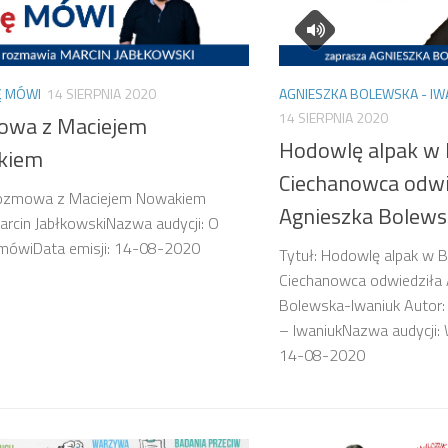
Ę MÓWI
14 SIERPNIA 2020
AGNIESZKA BOLEWSKA - IW
14 SIERPNIA 2020
wa z Maciejem
Hodowlę alpak w 
kiem
Ciechanowca odwi
Rozmowa z Maciejem Nowakiem
Agnieszka Bolews
arcin JabłkowskiNazwa audycji: O
 mówiData emisji: 14-08-2020
Tytuł: Hodowlę alpak w B
Ciechanowca odwiedziła 
Bolewska-Iwaniuk Autor:
– IwaniukNazwa audycji:
14-08-2020