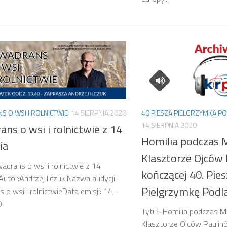
 O WSI I ROLNICTWIE
14 SIERPNIA 2020
40 PIESZA PIELGRZYMKA P
14 SIERPNIA 2020
ns o wsi i rolnictwie z 14
Homilia podczas 
ia
Klasztorze Ojców
wadrans o wsi i rolnictwie z 14
kończącej 40. Pie
 Autor:Andrzej Ilczuk Nazwa audycji:
Pielgrzymkę Podl
 o wsi i rolnictwieData emisji: 14-
0
Tytuł: Homilia podczas 
Klasztorze Ojców Paulin