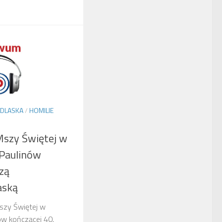
ODLASKA
/
HOMILIE
Mszy Świętej w
 Paulinów
szą
aską
Mszy Świętej w
ów kończącej 40.