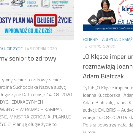
EXLIBRIS - AUDYCJA O KSIĄ
14 SIERPNIA 2020
DŁUGIE ŻYCIE
14 SIERPNIA 2020
„O Klęsce imperiu
ny senior to zdrowy
rozmawiają Joann
Adam Białczak
ktywny senior to zdrowy senior
arolina Suchodolska Nazwa audycji:
Tytuł: „O Klęsce imperiu
długie życie Data emisji: 14-08-2020
Joanna Kuczborska i Adam
DYCJI EDUKACYJNYCH
Adam Białczak, Joanna 
OWANYCH W RAMACH KAMPANII
audycji: EXLIBRIS – Audy
NEJ MINISTRA ZDROWIA „PLANUJE
emisji: 14-08-2020 Dokła
YCIE” Planuję długie życie to...
Polska powstrzymała idą
Europy...