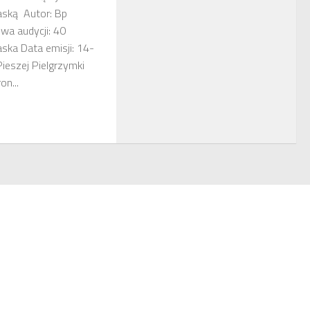
aską Autor: Bp
wa audycji: 40
ska Data emisji: 14-
ieszej Pielgrzymki
on...