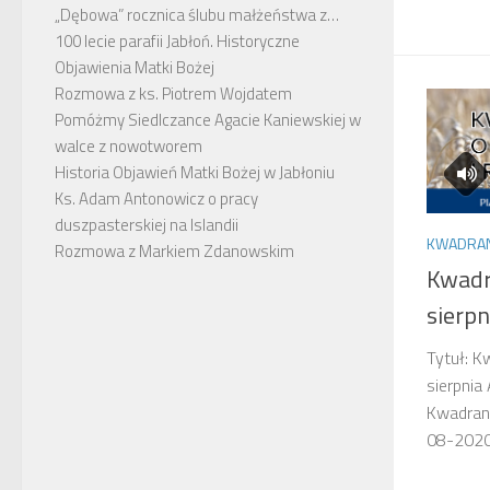
„Dębowa” rocznica ślubu małżeństwa z…
100 lecie parafii Jabłoń. Historyczne
Objawienia Matki Bożej
Rozmowa z ks. Piotrem Wojdatem
Pomóżmy Siedlczance Agacie Kaniewskiej w
walce z nowotworem
Historia Objawień Matki Bożej w Jabłoniu
Ks. Adam Antonowicz o pracy
duszpasterskiej na Islandii
KWADRANS
Rozmowa z Markiem Zdanowskim
Kwadra
sierpn
Tytuł: K
sierpnia
Kwadrans
08-202