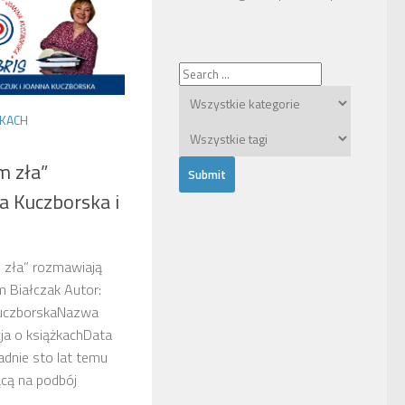
ŻKACH
m zła”
a Kuczborska i
m zła” rozmawiają
 Białczak Autor:
KuczborskaNazwa
cja o książkachData
dnie sto lat temu
cą na podbój