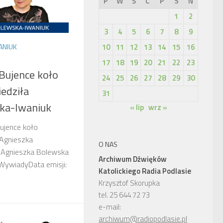
P
W
Ś
C
P
S
N
1
2
3
4
5
6
7
8
9
10
11
12
13
14
15
16
ANIUK
17
18
19
20
21
22
23
Bujence koło
24
25
26
27
28
29
30
edziła
31
ka-Iwaniuk
« lip
wrz »
ujence koło
Agnieszka
O NAS
 Agnieszka Bolewska
Archiwum Dźwięków
 WywiadyData emisji:
Katolickiego Radia Podlasie
Krzysztof Skorupka
tel. 25 644 72 73
e-mail:
archiwum@radiopodlasie.pl