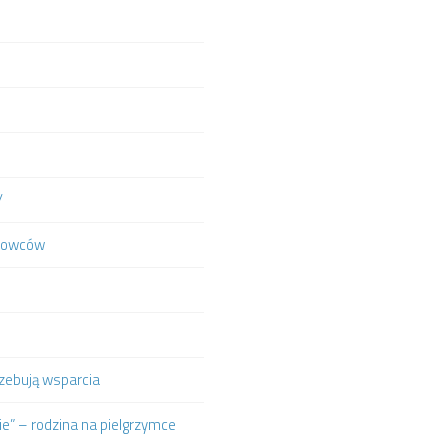
/
ierowców
trzebują wsparcia
e” – rodzina na pielgrzymce