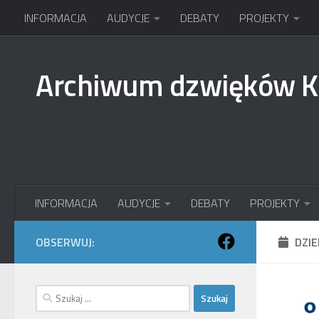
INFORMACJA
AUDYCJE
DEBATY
PROJEKTY
Przejdź do treści
Archiwum dzwięków 
INFORMACJA
AUDYCJE
DEBATY
PROJEKTY
OBSERWUJ:
DZI
Szukaj: