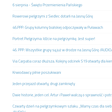
6 sierpnia - Święto Przemienienia Pańskiego
Rowerowi pielgrzymi z Siedlec dotarli na Jasną Górę
46.PPP: Grupy kolumny bialskiej odpoczywały w Puławach
Portret Pielgrzyma: Idźcie na pielgrzymkę. Jest super!
46. PPP: Wszystkie grupy są już w drodze na Jasną Górę /AUDIO
Via Carpatia coraz dłuższa. Kolejny odcinek S19 otwarty dla k
Krwiodawcy pilnie poszukiwani
Jeden przejazd otwarty, drugi zamknięty
Dwie historie, jeden cel. Artur i Paweł walczą o sprawność i po
Czwarty dzień na pielgrzymkowym szlaku. „Mamy czas dla siebi