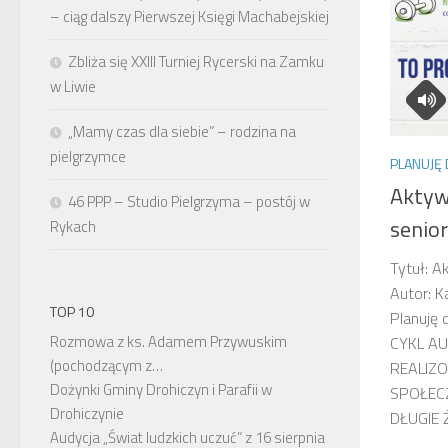
– ciąg dalszy Pierwszej Księgi Machabejskiej
Zbliża się XXIII Turniej Rycerski na Zamku
w Liwie
„Mamy czas dla siebie” – rodzina na
pielgrzymce
PLANUJĘ 
Aktyw
46 PPP – Studio Pielgrzyma – postój w
senior
Rykach
Tytuł: A
Autor: K
TOP 10
Planuję 
Rozmowa z ks. Adamem Przywuskim
CYKL AU
(pochodzącym z…
REALIZ
Dożynki Gminy Drohiczyn i Parafii w
SPOŁECZ
Drohiczynie
DŁUGIE Ż
Audycja „Świat ludzkich uczuć” z 16 sierpnia