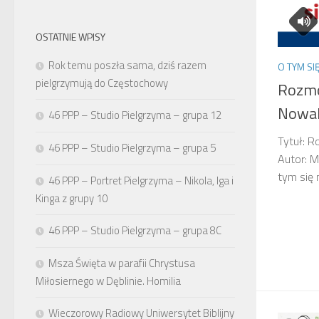
OSTATNIE WPISY
Rok temu poszła sama, dziś razem
O TYM SI
pielgrzymują do Częstochowy
Rozmo
Nowa
46 PPP – Studio Pielgrzyma – grupa 12
Tytuł: 
46 PPP – Studio Pielgrzyma – grupa 5
Autor: M
tym się
46 PPP – Portret Pielgrzyma – Nikola, Iga i
Kinga z grupy 10
46 PPP – Studio Pielgrzyma – grupa 8C
Msza Święta w parafii Chrystusa
Miłosiernego w Dęblinie. Homilia
Wieczorowy Radiowy Uniwersytet Biblijny