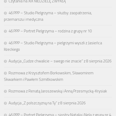
Czytania na XIX NIEDZIELĘ ZWYKŁĄ
46 PPP – Studio Pielgrzyma – służby: zaopatrzenia,
przemarszu i medyczna
46 PPP – Portret Pielgrzyma – rodzina z grupy nr 10
46 PPP – Studio Pielgrzyma – pielgrzymi wyszli z Jasieńca
Iłżeckiego
Audycja „Cudze chwalicie – swego nie znacie” z 8 sierpnia 2026
Rozmowa z Krzysztofem Borkowskim, Sławomirem
Skwarkiem i Pawłem Szmitkowskim
Rozmowa z Renatą Jaroszewską i Anną Przesmycką-Krysiak
Audycja „Z polszczyzną na Ty” z 8 sierpnia 2026
46 PPP – Portret Pielgrzyma – siostry Natalia i Nela z grupy nr 4