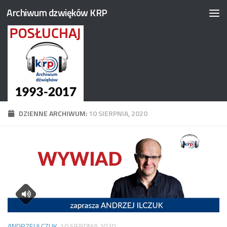
Archiwum dzwięków KRP
Przejdź do treści
DZIENNE ARCHIWUM:
10 SIERPNIA, 2020
ANDRZEJ ILCZUK
10 SIERPNIA 2020