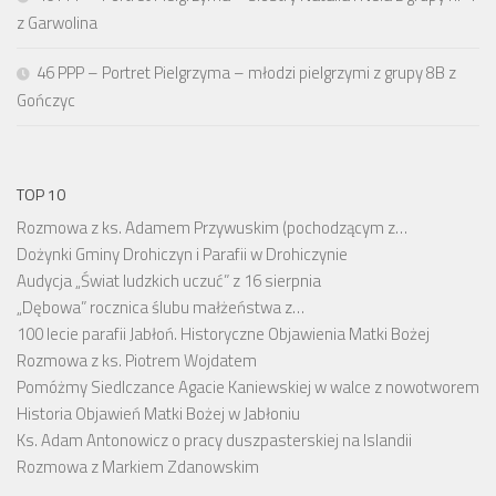
z Garwolina
46 PPP – Portret Pielgrzyma – młodzi pielgrzymi z grupy 8B z
Gończyc
TOP 10
Rozmowa z ks. Adamem Przywuskim (pochodzącym z…
Dożynki Gminy Drohiczyn i Parafii w Drohiczynie
Audycja „Świat ludzkich uczuć” z 16 sierpnia
„Dębowa” rocznica ślubu małżeństwa z…
100 lecie parafii Jabłoń. Historyczne Objawienia Matki Bożej
Rozmowa z ks. Piotrem Wojdatem
Pomóżmy Siedlczance Agacie Kaniewskiej w walce z nowotworem
Historia Objawień Matki Bożej w Jabłoniu
Ks. Adam Antonowicz o pracy duszpasterskiej na Islandii
Rozmowa z Markiem Zdanowskim