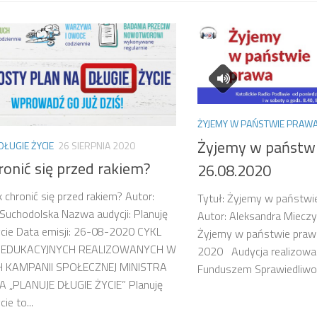
ŻYJEMY W PAŃSTWIE PRAW
Żyjemy w państw
DŁUGIE ŻYCIE
26 SIERPNIA 2020
ronić się przed rakiem?
26.08.2020
k chronić się przed rakiem? Autor:
Tytuł: Żyjemy w państwi
 Suchodolska Nazwa audycji: Planuję
Autor: Aleksandra Miecz
ycie Data emisji: 26-08-2020 CYKL
Żyjemy w państwie prawa
I EDUKACYJNYCH REALIZOWANYCH W
2020 Audycja realizowan
 KAMPANII SPOŁECZNEJ MINISTRA
Funduszem Sprawiedliwoś
 „PLANUJE DŁUGIE ŻYCIE” Planuję
cie to...