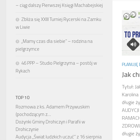
– ciąg dalszy Pierwszej Księgi Machabejskiej
Zbliża się XXIII Turniej Rycerski na Zamku
w Liwie
„Mamy czas dla siebie” – rodzina na
pielgrzymce
46 PPP – Studio Pielgrzyma – postój w
PLANUJĘ 
Rykach
Jak ch
Tytuł: Ja
Karolina
TOP 10
długie ż
Rozmowa z ks. Adamem Przywuskim
AUDYCJ
(pochodzącym z…
RAMACH
Dożynki Gminy Drohiczyn i Parafii w
ZDROWIA
Drohiczynie
długie ży
Audycja „Świat ludzkich uczuć” z 16 sierpnia