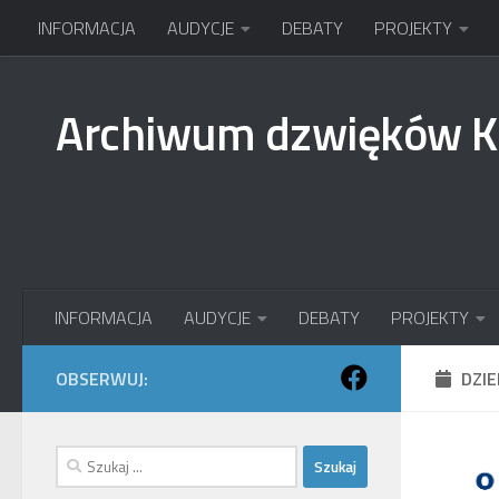
INFORMACJA
AUDYCJE
DEBATY
PROJEKTY
Przejdź do treści
Archiwum dzwięków 
INFORMACJA
AUDYCJE
DEBATY
PROJEKTY
OBSERWUJ:
DZI
Szukaj: