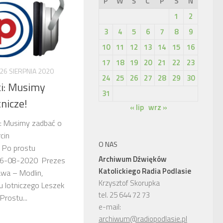
P
W
Ś
C
P
S
N
1
2
3
4
5
6
7
8
9
10
11
12
13
14
15
16
17
18
19
20
21
22
23
26 SIERPNIA 2020
24
25
26
27
28
29
30
i: Musimy
31
nicze!
« lip
wrz »
i: Musimy zadbać o
cin
O NAS
: Po prostu
Archiwum Dźwięków
 26-08-2020 Prezes
Katolickiego Radia Podlasie
wa – Modlin,
Krzysztof Skorupka
hu lotniczego Leszek
tel. 25 644 72 73
Prostu...
e-mail:
archiwum@radiopodlasie.pl