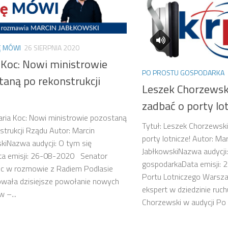
Ę MÓWI
26 SIERPNIA 2020
 Koc: Nowi ministrowie
PO PROSTU GOSPODARKA
taną po rekonstrukcji
Leszek Chorzewsk
zadbać o porty lot
aria Koc: Nowi ministrowie pozostaną
Tytuł: Leszek Chorzewsk
strukcji Rządu Autor: Marcin
porty lotnicze! Autor: Mar
kiNazwa audycji: O tym się
JabłkowskiNazwa audycji
a emisji: 26-08-2020 Senator
gospodarkaData emisji:
oc w rozmowie z Radiem Podlasie
Portu Lotniczego Warsza
wała dzisiejsze powołanie nowych
ekspert w dziedzinie ruc
 –...
Chorzewski w audycji Po 