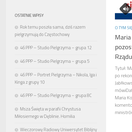
OSTATNIE WPISY
Rok temu poszła sama, dziś razem
O TYM SI
pielgrzymują do Częstochowy
Maria
pozos
46 PPP – Studio Pielgrzyma – grupa 12
Rządu
46 PPP – Studio Pielgrzyma – grupa 5
Tytuł: M
46 PPP – Portret Pielgrzyma – Nikola, Iga i
po rekon
Kinga z grupy 10
Jabłkows
mówiDat
46 PPP – Studio Pielgrzyma – grupa 8C
Maria K
komento
Msza Święta w parafii Chrystusa
ministrów
Miłosiernego w Dęblinie. Homilia
Wieczorowy Radiowy Uniwersytet Biblijny