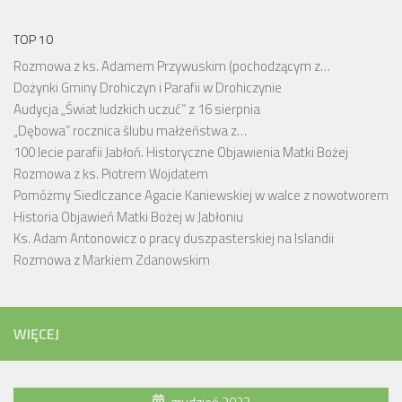
TOP 10
Rozmowa z ks. Adamem Przywuskim (pochodzącym z…
Dożynki Gminy Drohiczyn i Parafii w Drohiczynie
Audycja „Świat ludzkich uczuć” z 16 sierpnia
„Dębowa” rocznica ślubu małżeństwa z…
100 lecie parafii Jabłoń. Historyczne Objawienia Matki Bożej
Rozmowa z ks. Piotrem Wojdatem
Pomóżmy Siedlczance Agacie Kaniewskiej w walce z nowotworem
Historia Objawień Matki Bożej w Jabłoniu
Ks. Adam Antonowicz o pracy duszpasterskiej na Islandii
Rozmowa z Markiem Zdanowskim
WIĘCEJ