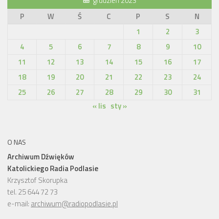
grudzień 2023
P
W
Ś
C
P
S
N
1
2
3
4
5
6
7
8
9
10
11
12
13
14
15
16
17
18
19
20
21
22
23
24
25
26
27
28
29
30
31
« lis
sty »
O NAS
Archiwum Dźwięków
Katolickiego Radia Podlasie
Krzysztof Skorupka
tel. 25 644 72 73
e-mail:
archiwum@radiopodlasie.pl