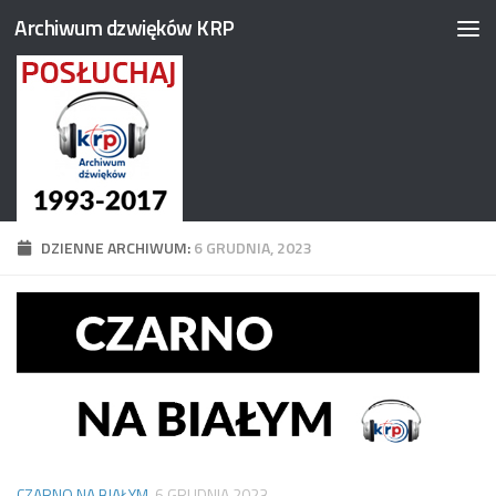
Archiwum dzwięków KRP
Przejdź do treści
DZIENNE ARCHIWUM:
6 GRUDNIA, 2023
CZARNO NA BIAŁYM
6 GRUDNIA 2023