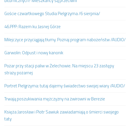
bitumicznych? Mieszkańcy są przeciwni
Goście czwartkowego Studia Pielgrzyma /6 sierpnia/
46.PPP: Razem ku Jasnej Górze
Milejczyce przyciągają tłumy. Poznaj program nabożeństw /AUDIO/
Garwolin: Odpust i nowy kanonik
Pożar przy stacji paliw w Żelechowie. Na miejscu 23 zastępy
straży pożarnej
Portret Pielgrzyma: tutaj dajemy świadectwo swojej wiary /AUDIO/
Trwają poszukiwania mężczyzny na żwirowni w Berezie
Księża Jarosław i Piotr Sawiuk zawiadamiają o śmierci swojego
taty