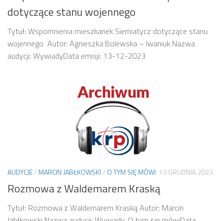
dotyczące stanu wojennego
Tytuł: Wspomnienia mieszkanek Siemiatycz dotyczące stanu
wojennego Autor: Agnieszka Bolewska – Iwaniuk Nazwa
audycji: WywiadyData emisji: 13-12-2023
AUDYCJE
/
MARCIN JABŁKOWSKI
/
O TYM SIĘ MÓWI
13 GRUDNIA 2023
Rozmowa z Waldemarem Kraską
Tytuł: Rozmowa z Waldemarem Kraską Autor: Marcin
Jabłkowski Nazwa audycji: Wywiady, O tym się mówiData