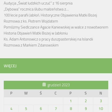
Audycja „Świat ludzkich uczuć” z 16 sierpnia
„Dębowa” rocznica ślubu małżeństwa z…
100 lecie parafii Jabłoń. Historyczne Objawienia Matki Bożej
Rozmowa z ks. Piotrem Wojdatem
Pomóżmy Siedlczance Agacie Kaniewskiej w walce z nowotworem
Historia Objawień Matki Bożej w Jabłoniu
Ks. Adam Antonowicz o pracy duszpasterskiej na Islandii
Rozmowa z Markiem Zdanowskim
WIĘCEJ
grudzień 2023
P
W
Ś
C
P
S
N
1
2
3
4
5
6
7
8
9
10