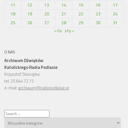
11
12
13
14
15
16
17
18
19
20
21
22
23
24
25
26
27
28
29
30
31
« lis
sty »
O NAS
Archiwum Dźwięków
Katolickiego Radia Podlasie
Krzysztof Skorupka
tel. 25 644 72 73
e-mail:
archiwum@radiopodlasie.pl