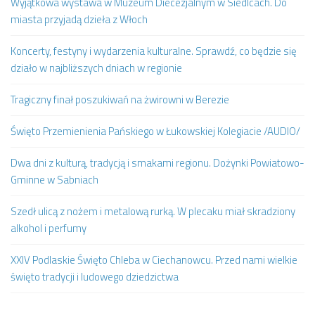
Wyjątkowa wystawa w Muzeum Diecezjalnym w Siedlcach. Do
miasta przyjadą dzieła z Włoch
Koncerty, festyny i wydarzenia kulturalne. Sprawdź, co będzie się
działo w najbliższych dniach w regionie
Tragiczny finał poszukiwań na żwirowni w Berezie
Święto Przemienienia Pańskiego w Łukowskiej Kolegiacie /AUDIO/
Dwa dni z kulturą, tradycją i smakami regionu. Dożynki Powiatowo-
Gminne w Sabniach
Szedł ulicą z nożem i metalową rurką. W plecaku miał skradziony
alkohol i perfumy
XXIV Podlaskie Święto Chleba w Ciechanowcu. Przed nami wielkie
święto tradycji i ludowego dziedzictwa