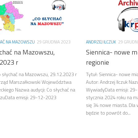
HAĆ NA MAZOWSZU
29 GRUDNIA 2023
ANDRZEJ ILCZUK
29 GRUDN
ychać na Mazowszu,
Siennica- nowe m
.2023 r
regionie
o słychać na Mazowszu, 29.12.2023 r
Tytuł: Siennica- nowe mi
Urząd Marszałkowski Województwa
Autor: Andrzej Ilczuk Naz
kiego Nazwa audycji: Co słychać na
WywiadyData emisji: 29
uData emisji: 29-12-2023
stycznia 2024 roku na ma
się 34 nowe miasta. Dla 
będzie to powrót do...