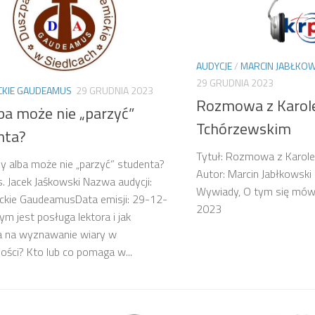
AUDYCJE
/
MARCIN JABŁKOW
29 GRUDNIA 2023
CKIE GAUDEAMUS
29 GRUDNIA 2023
Rozmowa z Karo
ba może nie „parzyć”
Tchórzewskim
nta?
Tytuł: Rozmowa z Karol
zy alba może nie „parzyć” studenta?
Autor: Marcin Jabłkowski
s. Jacek Jaśkowski Nazwa audycji:
Wywiady, O tym się mówi
ckie GaudeamusData emisji: 29-12-
2023
m jest posługa lektora i jak
 na wyznawanie wiary w
ości? Kto lub co pomaga w...