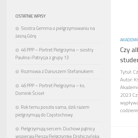
OSTATNIE WPISY
Siostra Gemma o pielgrzymowaniu na
Jasną Górę
AKADEMI
Czy al
46 PPP – Portret Pielgrzyma – siostry
Paulina i Patrycja z grupy 13
stude
Rozmowa z Dariuszem Stefaniukiem
Tytuł: C
Autor: K
46 PPP – Portret Pielgrzyma – ks.
Akademi
Dominik Ściseł
2023 Czy
wypływa
Rok temu poszła sama, dziś razem
codzienn
pielgrzymują do Częstochowy
Pielgrzymują sercem. Duchowi pątnicy
wspierają Pieszą Pielgrzymkę Drohiczyńską