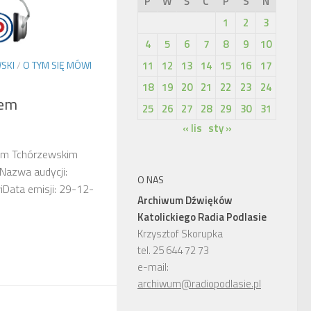
P
W
Ś
C
P
S
N
1
2
3
4
5
6
7
8
9
10
11
12
13
14
15
16
17
SKI
/
O TYM SIĘ MÓWI
18
19
20
21
22
23
24
lem
25
26
27
28
29
30
31
« lis
sty »
em Tchórzewskim
 Nazwa audycji:
O NAS
Data emisji: 29-12-
Archiwum Dźwięków
Katolickiego Radia Podlasie
Krzysztof Skorupka
tel. 25 644 72 73
e-mail:
archiwum@radiopodlasie.pl