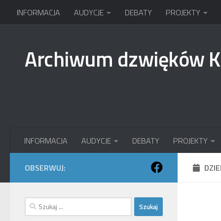
INFORMACJA
AUDYCJE
DEBATY
PROJEKTY
Przejdź do treści
Archiwum dzwięków 
INFORMACJA
AUDYCJE
DEBATY
PROJEKTY
OBSERWUJ:
DZI
Szukaj: