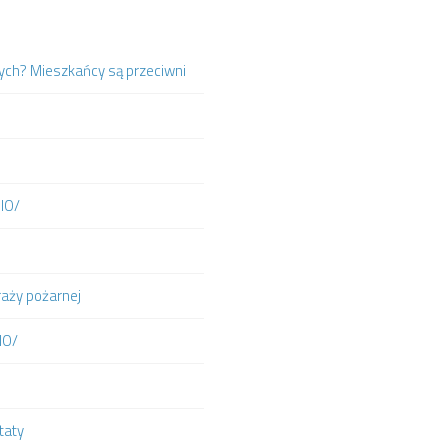
ych? Mieszkańcy są przeciwni
DIO/
raży pożarnej
IO/
taty