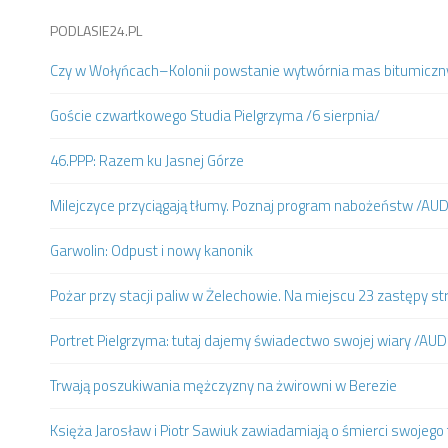
PODLASIE24.PL
Czy w Wołyńcach–Kolonii powstanie wytwórnia mas bitumiczn
Goście czwartkowego Studia Pielgrzyma /6 sierpnia/
46.PPP: Razem ku Jasnej Górze
Milejczyce przyciągają tłumy. Poznaj program nabożeństw /AU
Garwolin: Odpust i nowy kanonik
Pożar przy stacji paliw w Żelechowie. Na miejscu 23 zastępy st
Portret Pielgrzyma: tutaj dajemy świadectwo swojej wiary /AUD
Trwają poszukiwania mężczyzny na żwirowni w Berezie
Księża Jarosław i Piotr Sawiuk zawiadamiają o śmierci swojego 