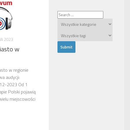
IA 2023
iasto w
asto w regionie
wa audycji:
-12-2023 Od 1
pie Polski pojawią
wielu miejscowości