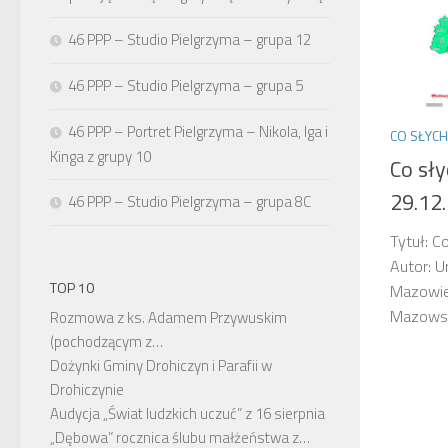
46 PPP – Studio Pielgrzyma – grupa 12
46 PPP – Studio Pielgrzyma – grupa 5
46 PPP – Portret Pielgrzyma – Nikola, Iga i
CO SŁYC
Kinga z grupy 10
Co sł
29.12
46 PPP – Studio Pielgrzyma – grupa 8C
Tytuł: C
Autor: 
TOP 10
Mazowiec
Mazowsz
Rozmowa z ks. Adamem Przywuskim
(pochodzącym z…
Dożynki Gminy Drohiczyn i Parafii w
Drohiczynie
Audycja „Świat ludzkich uczuć” z 16 sierpnia
„Dębowa” rocznica ślubu małżeństwa z…