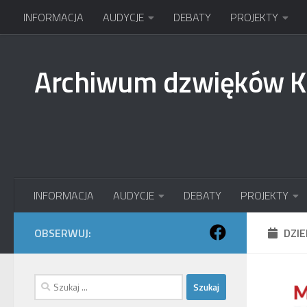
INFORMACJA
AUDYCJE
DEBATY
PROJEKTY
Przejdź do treści
Archiwum dzwięków 
INFORMACJA
AUDYCJE
DEBATY
PROJEKTY
OBSERWUJ:
DZI
Szukaj: