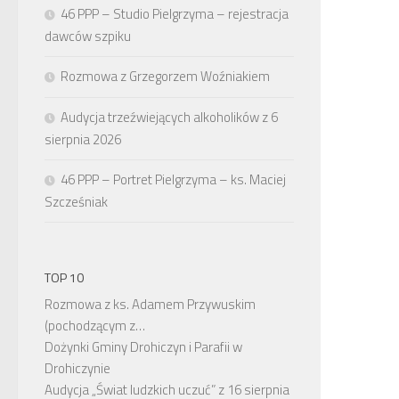
46 PPP – Studio Pielgrzyma – rejestracja
dawców szpiku
Rozmowa z Grzegorzem Woźniakiem
Audycja trzeźwiejących alkoholików z 6
sierpnia 2026
46 PPP – Portret Pielgrzyma – ks. Maciej
Szcześniak
TOP 10
Rozmowa z ks. Adamem Przywuskim
(pochodzącym z…
Dożynki Gminy Drohiczyn i Parafii w
Drohiczynie
Audycja „Świat ludzkich uczuć” z 16 sierpnia