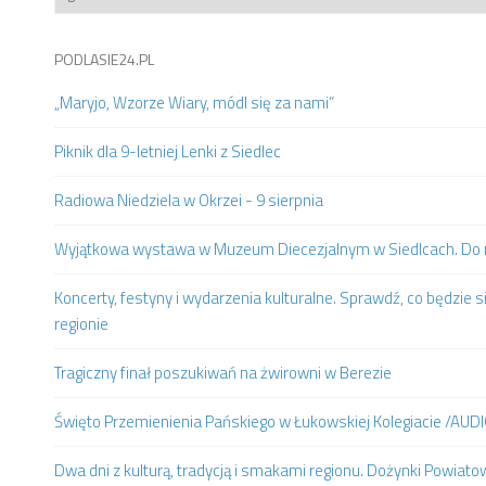
PODLASIE24.PL
„Maryjo, Wzorze Wiary, módl się za nami”
Piknik dla 9-letniej Lenki z Siedlec
Radiowa Niedziela w Okrzei - 9 sierpnia
Wyjątkowa wystawa w Muzeum Diecezjalnym w Siedlcach. Do m
Koncerty, festyny i wydarzenia kulturalne. Sprawdź, co będzie s
regionie
Tragiczny finał poszukiwań na żwirowni w Berezie
Święto Przemienienia Pańskiego w Łukowskiej Kolegiacie /AUD
Dwa dni z kulturą, tradycją i smakami regionu. Dożynki Powia