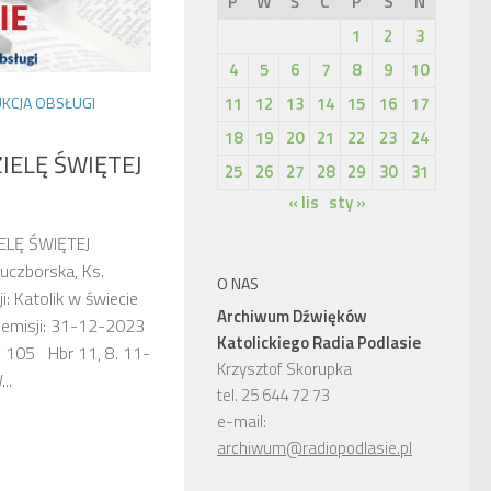
P
W
Ś
C
P
S
N
1
2
3
4
5
6
7
8
9
10
11
12
13
14
15
16
17
UKCJA OBSŁUGI
18
19
20
21
22
23
24
ZIELĘ ŚWIĘTEJ
25
26
27
28
29
30
31
« lis
sty »
IELĘ ŚWIĘTEJ
uczborska, Ks.
O NAS
: Katolik w świecie
Archiwum Dźwięków
a emisji: 31-12-2023
Katolickiego Radia Podlasie
s 105 Hbr 11, 8. 11-
Krzysztof Skorupka
..
tel. 25 644 72 73
e-mail:
archiwum@radiopodlasie.pl