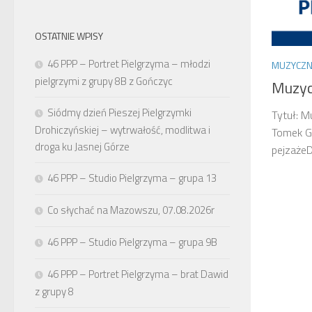
OSTATNIE WPISY
46 PPP – Portret Pielgrzyma – młodzi
MUZYCZN
pielgrzymi z grupy 8B z Gończyc
Muzyc
Siódmy dzień Pieszej Pielgrzymki
Tytuł: M
Drohiczyńskiej – wytrwałość, modlitwa i
Tomek G
droga ku Jasnej Górze
pejzażeD
46 PPP – Studio Pielgrzyma – grupa 13
Co słychać na Mazowszu, 07.08.2026r
46 PPP – Studio Pielgrzyma – grupa 9B
46 PPP – Portret Pielgrzyma – brat Dawid
z grupy 8