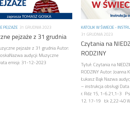
E PEJZAŻE
31 GRUDNIA 2023
KATOLIK W ŚWIECIE - INSTR
31 GRUDNIA 2023
zne pejzaże z 31 grudnia
Czytania na NIED
uzyczne pejzaże z 31 grudnia Autor:
RODZINY
oskaNazwa audycji: Muzyczne
ata emisji: 31-12-2023
Tytuł: Czytania na NIEDZ
RODZINY Autor: Joanna K
Łukasz Bąk Nazwa audycji
– instrukcja obsługi Dat
r. Rdz 15, 1-6.21,1-3 P
12. 17-19 Łk 2,22-40 W.