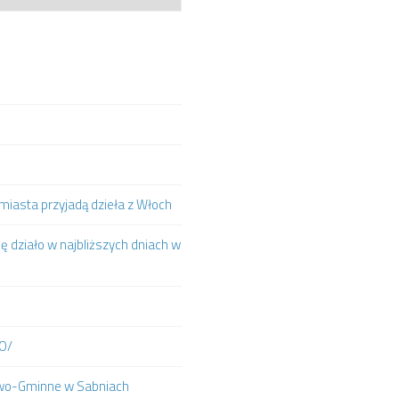
iasta przyjadą dzieła z Włoch
ię działo w najbliższych dniach w
IO/
towo-Gminne w Sabniach