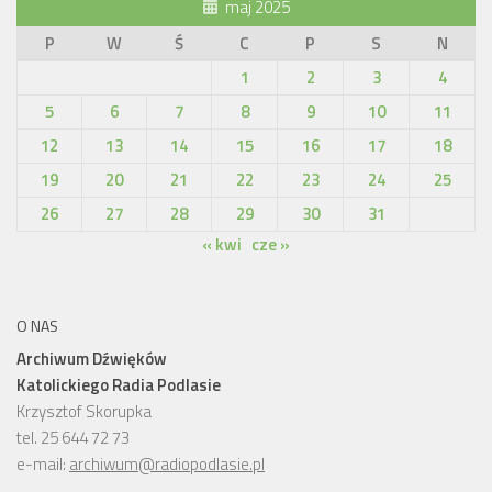
maj 2025
P
W
Ś
C
P
S
N
1
2
3
4
5
6
7
8
9
10
11
12
13
14
15
16
17
18
19
20
21
22
23
24
25
26
27
28
29
30
31
« kwi
cze »
O NAS
Archiwum Dźwięków
Katolickiego Radia Podlasie
Krzysztof Skorupka
tel. 25 644 72 73
e-mail:
archiwum@radiopodlasie.pl