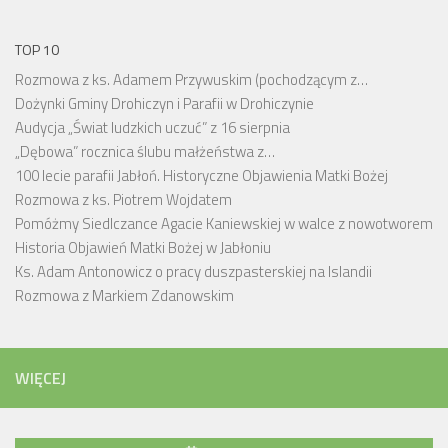
TOP 10
Rozmowa z ks. Adamem Przywuskim (pochodzącym z…
Dożynki Gminy Drohiczyn i Parafii w Drohiczynie
Audycja „Świat ludzkich uczuć” z 16 sierpnia
„Dębowa” rocznica ślubu małżeństwa z…
100 lecie parafii Jabłoń. Historyczne Objawienia Matki Bożej
Rozmowa z ks. Piotrem Wojdatem
Pomóżmy Siedlczance Agacie Kaniewskiej w walce z nowotworem
Historia Objawień Matki Bożej w Jabłoniu
Ks. Adam Antonowicz o pracy duszpasterskiej na Islandii
Rozmowa z Markiem Zdanowskim
WIĘCEJ