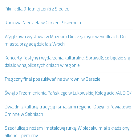
Piknik dla 9-letniej Lenki z Siedlec
Radiowa Niedziela w Okrzei - 9 sierpnia
Wyjątkowa wystawa w Muzeum Diecezjalnym w Siedlcach. Do
miasta przyjadą dzieła z Włoch
Koncerty, festyny i wydarzenia kulturalne. Sprawdź, co będzie się
działo w najbliższych dniach w regionie
Tragiczny finał poszukiwań na żwirowni w Berezie
Święto Przemienienia Pańskiego w Łukowskiej Kolegiacie /AUDIO/
Dwa dni z kulturą, tradycją i smakami regionu. Dożynki Powiatowo-
Gminne w Sabniach
Szedł ulicą z nożem i metalową rurką. W plecaku miał skradziony
alkohol i perfumy