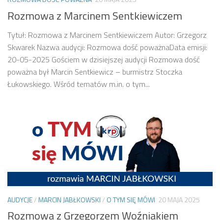
Rozmowa z Marcinem Sentkiewiczem
Tytuł: Rozmowa z Marcinem Sentkiewiczem Autor: Grzegorz
Skwarek Nazwa audycji: Rozmowa dość poważnaData emisji:
20-05-2025 Gościem w dzisiejszej audycji Rozmowa dość
poważna był Marcin Sentkiewicz – burmistrz Stoczka
Łukowskiego. Wśród tematów m.in. o tym...
AUDYCJE
/
MARCIN JABŁKOWSKI
/
O TYM SIĘ MÓWI
20 MAJA 2025
Rozmowa z Grzegorzem Woźniakiem