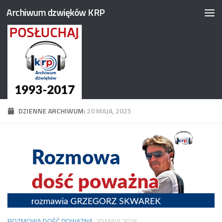
Archiwum dzwięków KRP
Przejdź do treści
DZIENNE ARCHIWUM:
20 MAJA, 2025
ROZMOWA DOŚĆ POWAŻNA
20 MAJA 2025