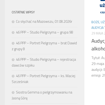
OSTATNIE WPISY
Co słychać na Mazowszu, 07.08.2026r
BOŻE, UŻ
AUDYCJA
46 PPP – Studio Pielgrzyma – grupa 9B
29 MAJA 
Audyc
46 PPP – Portret Pielgrzyma – brat Dawid
alkoh
z grupy 8
Tytuł: A
46 PPP – Studio Pielgrzyma – rejestracja
29 maja
dawców szpiku
audycji:
emisji:
46 PPP – Portret Pielgrzyma – ks. Maciej
Szcześniak
Siostra Gemma o pielgrzymowaniu na
Jasną Górę