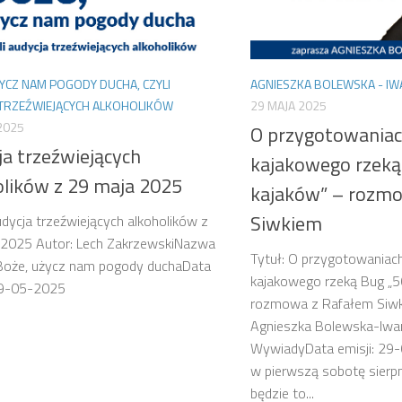
YCZ NAM POGODY DUCHA, CZYLI
AGNIESZKA BOLEWSKA - IW
 TRZEŹWIEJĄCYCH ALKOHOLIKÓW
29 MAJA 2025
2025
O przygotowaniac
ja trzeźwiejących
kajakowego rzeką
olików z 29 maja 2025
kajaków” – rozm
Siwkiem
udycja trzeźwiejących alkoholików z
 2025 Autor: Lech ZakrzewskiNazwa
Tytuł: O przygotowaniac
 Boże, użycz nam pogody duchaData
kajakowego rzeką Bug „5
 29-05-2025
rozmowa z Rafałem Siwk
Agnieszka Bolewska-Iwan
WywiadyData emisji: 29
w pierwszą sobotę sierpn
będzie to...