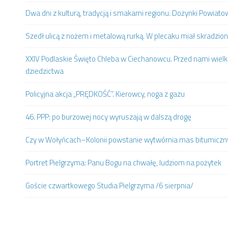
Dwa dni z kulturą, tradycją i smakami regionu. Dożynki Powia
Szedł ulicą z nożem i metalową rurką. W plecaku miał skradzion
XXIV Podlaskie Święto Chleba w Ciechanowcu. Przed nami wielki
dziedzictwa
Policyjna akcja „PRĘDKOŚĆ”. Kierowcy, noga z gazu
46. PPP: po burzowej nocy wyruszają w dalszą drogę
Czy w Wołyńcach–Kolonii powstanie wytwórnia mas bitumiczn
Portret Pielgrzyma: Panu Bogu na chwałę, ludziom na pożytek
Goście czwartkowego Studia Pielgrzyma /6 sierpnia/