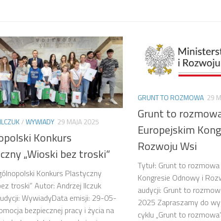
GRUNT TO ROZMOWA
29 M
Grunt to rozmowa
ILCZUK
/
WYWIADY
29 MAJA 2025
Europejskim Kong
opolski Konkurs
Rozwoju Wsi
czny „Wioski bez troski”
Tytuł: Grunt to rozmowa
gólnopolski Konkurs Plastyczny
Kongresie Odnowy i Roz
ez troski” Autor: Andrzej Ilczuk
audycji: Grunt to rozmow
dycji: WywiadyData emisji: 29-05-
2025 Zapraszamy do wysł
mocja bezpiecznej pracy i życia na
cyklu „Grunt to rozmowa”