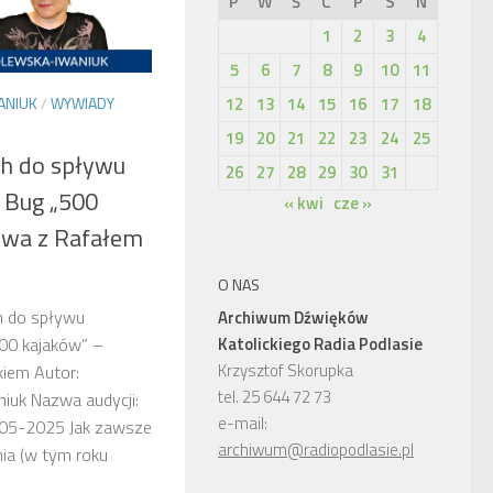
P
W
Ś
C
P
S
N
1
2
3
4
5
6
7
8
9
10
11
12
13
14
15
16
17
18
ANIUK
/
WYWIADY
19
20
21
22
23
24
25
h do spływu
26
27
28
29
30
31
 Bug „500
« kwi
cze »
owa z Rafałem
O NAS
h do spływu
Archiwum Dźwięków
Katolickiego Radia Podlasie
00 kajaków” –
Krzysztof Skorupka
iem Autor:
tel. 25 644 72 73
iuk Nazwa audycji:
e-mail:
-05-2025 Jak zawsze
archiwum@radiopodlasie.pl
ia (w tym roku