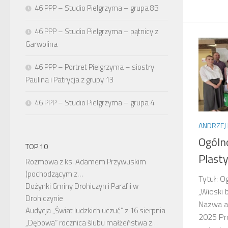
46 PPP – Studio Pielgrzyma – grupa 8B
46 PPP – Studio Pielgrzyma – pątnicy z
Garwolina
46 PPP – Portret Pielgrzyma – siostry
Paulina i Patrycja z grupy 13
46 PPP – Studio Pielgrzyma – grupa 4
ANDRZEJ 
Ogóln
TOP 10
Plasty
Rozmowa z ks. Adamem Przywuskim
(pochodzącym z…
Tytuł: O
Dożynki Gminy Drohiczyn i Parafii w
„Wioski b
Drohiczynie
Nazwa au
Audycja „Świat ludzkich uczuć” z 16 sierpnia
2025 Pro
„Dębowa” rocznica ślubu małżeństwa z…