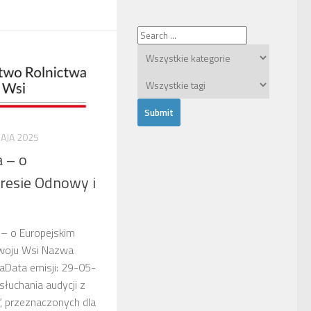
AJA 2025
 – o
resie Odnowy i
 – o Europejskim
woju Wsi Nazwa
aData emisji: 29-05-
uchania audycji z
, przeznaczonych dla