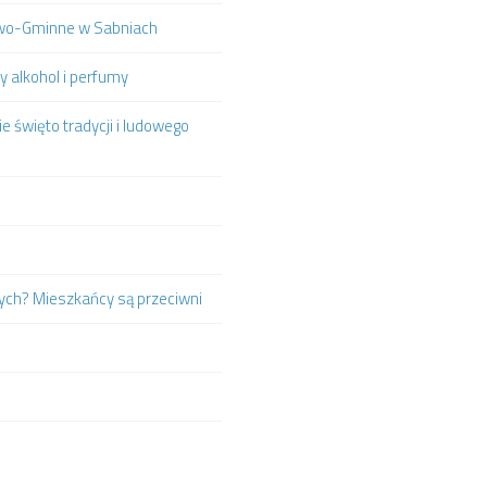
towo-Gminne w Sabniach
y alkohol i perfumy
e święto tradycji i ludowego
ych? Mieszkańcy są przeciwni