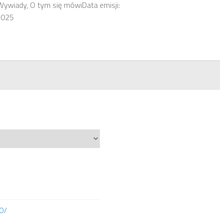
 Wywiady, O tym się mówiData emisji:
2025
IO/