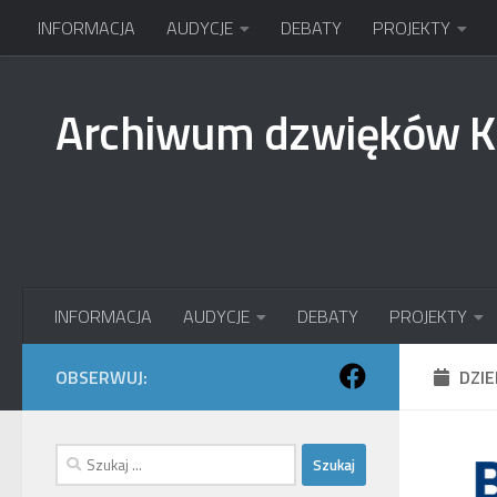
INFORMACJA
AUDYCJE
DEBATY
PROJEKTY
Przejdź do treści
Archiwum dzwięków 
INFORMACJA
AUDYCJE
DEBATY
PROJEKTY
OBSERWUJ:
DZI
Szukaj: