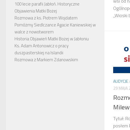
wsi od n
100 lecie parafii Jabłoń. Historyczne
Ogólnop
Objawienia Matki Bożej
,,Wioski b
Rozmowa z ks. Piotrem Wojdatem
Pomóżmy Siedlczance Agacie Kaniewskiej w
walce z nowotworem
Historia Objawień Matki Bożej w Jabłoniu
Ks. Adam Antonowicz o pracy
duszpasterskiej na Islandii
Rozmowa z Markiem Zdanowskim
AUDYCJE
29 MAJA 
Rozmo
Milew
Tytuł: 
posłem P