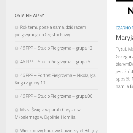
OSTATNIE WPISY
Rok temu poszła sama, dziś razem
CZARNO 
pielgrzymują do Częstochowy
Maryj
46 PPP – Studio Pielgrzyma – grupa 12
Tytuł: M
Grzegorz
46 PPP – Studio Pielgrzyma – grupa 5
białymDa
jest źró
46 PPP – Portret Pielgrzyma – Nikola, Iga i
sposób M
Kinga z grupy 10
nami a B
46 PPP – Studio Pielgrzyma – grupa 8C
Msza Święta w parafii Chrystusa
Miłosiernego w Dęblinie. Homilia
Wieczorowy Radiowy Uniwersytet Biblijny