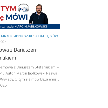
/
MARCIN JABŁKOWSKI
/
O TYM SIĘ MÓWI
2025
wa z Dariuszem
niukiem
Rozmowa z Dariuszem Stefaniukiem –
iS Autor: Marcin Jabłkowski Nazwa
 Wywiady, O tym się mówiData emisji:
2025