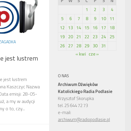
P
W
Ś
C
P
S
N
1
2
3
4
5
6
7
8
9
10
11
12
13
14
15
16
17
18
19
20
21
22
23
24
25
 ZAGADKA
26
27
28
29
30
31
« kwi
cze »
e jest lustrem
O NAS
e jest lustrem
Archiwum Dźwięków
Anna Kaszczyc Nazwa
Katolickiego Radia Podlasie
Data emisji: 28-05-
Krzysztof Skorupka
uż, a my w audycji
tel. 25 644 72 73
 o to, czy...
e-mail:
archiwum@radiopodlasie.pl