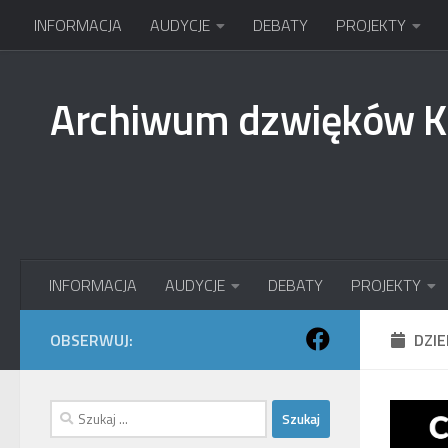
INFORMACJA
AUDYCJE
DEBATY
PROJEKTY
Przejdź do treści
Archiwum dzwięków 
INFORMACJA
AUDYCJE
DEBATY
PROJEKTY
OBSERWUJ:
DZI
Szukaj: