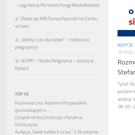
– ciąg dalszy Pierwszej Księgi Machabejskiej
Zbliża się XXIII Turniej Rycerski na Zamku
w Liwie
„Mamy czas dla siebie” – rodzina na
AUDYCJE
pielgrzymce
28 MAJA 
Rozmo
46 PPP – Studio Pielgrzyma – postój w
Rykach
Stefa
Tytuł: 
posłem P
TOP 10
audycji:
Rozmowa z ks. Adamem Przywuskim
28-05-
(pochodzącym z…
Dożynki Gminy Drohiczyn i Parafii w
Drohiczynie
Audycja „Świat ludzkich uczuć” z 16 sierpnia