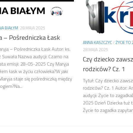
NA BIAŁYM
28 MAJA 2025
a – Pośredniczka Łask
ANNA KASZCZYC
/
ŻYCIE TO
aryja – Pośredniczka Łask Autor: ks.
28 MAJA 2025
 Suwała Nazwa audycji: Czarno na
Czy dziecko zawsz
ta emisji: 28-05-2025 Czy Maryja
rodziców? Cz. 1
dłem łask w życiu człowieka?W jaki
aryja staje się pośredniczką między
Tytuł: Czy dziecko zawsz
ogiem?Na...
rodziców? Cz. 1 Autor: 
audycji: Życie to zagadka
2025 Dzień Dziecka tuż t
Życie to zagadka zapytamy