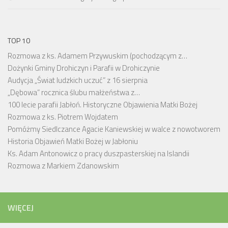
TOP 10
Rozmowa z ks. Adamem Przywuskim (pochodzącym z…
Dożynki Gminy Drohiczyn i Parafii w Drohiczynie
Audycja „Świat ludzkich uczuć” z 16 sierpnia
„Dębowa” rocznica ślubu małżeństwa z…
100 lecie parafii Jabłoń. Historyczne Objawienia Matki Bożej
Rozmowa z ks. Piotrem Wojdatem
Pomóżmy Siedlczance Agacie Kaniewskiej w walce z nowotworem
Historia Objawień Matki Bożej w Jabłoniu
Ks. Adam Antonowicz o pracy duszpasterskiej na Islandii
Rozmowa z Markiem Zdanowskim
WIĘCEJ