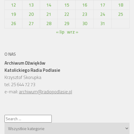
12
13
14
15
16
17
18
19
20
21
22
23
24
25
26
27
28
29
30
31
« lip
wrz »
O NAS
Archiwum Dźwięków
Katolickiego Radia Podlasie
Krzysztof Skorupka
tel. 25 644 72 73
e-mail:
archiwum@radiopodlasie.pl