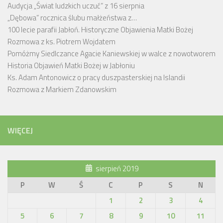
Audycja „Świat ludzkich uczuć” z 16 sierpnia
„Dębowa” rocznica ślubu małżeństwa z…
100 lecie parafii Jabłoń. Historyczne Objawienia Matki Bożej
Rozmowa z ks. Piotrem Wojdatem
Pomóżmy Siedlczance Agacie Kaniewskiej w walce z nowotworem
Historia Objawień Matki Bożej w Jabłoniu
Ks. Adam Antonowicz o pracy duszpasterskiej na Islandii
Rozmowa z Markiem Zdanowskim
WIĘCEJ
sierpień 2019
P
W
Ś
C
P
S
N
1
2
3
4
5
6
7
8
9
10
11