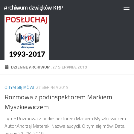
Archiwum dzwięków KRP
Przejdź do treści
DZIENNE ARCHIWUM:
27 SIERPNIA, 2019
O TYM SIĘ MÓWI
27 SIERPNIA 2019
Rozmowa z podinspektorem Markiem
Myszkiewiczem
Tytuł: Rozmowa z podinspektorem Markiem Myszkiewiczem
Autor:Andrzej Materski Nazwa audycji: O tym się mówi Data
emisji: 27-08-2019