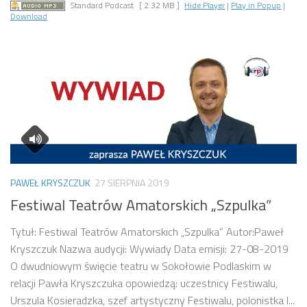
Standard Podcast
[ 2.32 MB ]
Hide Player
|
Play in Popup
|
Download
PAWEŁ KRYSZCZUK
27 SIERPNIA 2019
Festiwal Teatrów Amatorskich „Szpulka”
Tytuł: Festiwal Teatrów Amatorskich „Szpulka” Autor:Paweł
Kryszczuk Nazwa audycji: Wywiady Data emisji: 27-08-2019
O dwudniowym święcie teatru w Sokołowie Podlaskim w
relacji Pawła Kryszczuka opowiedzą: uczestnicy Festiwalu,
Urszula Kosieradzka, szef artystyczny Festiwalu, polonistka I...