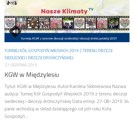
TURNIEJ KÓŁ GOSPODYŃ WIEJSKICH 2019 Z TERENU DIECEZJI
SIEDLECKIEJ I DIECEZJI DROHICZYŃSKIEJ
27 SIERPNIA 2019
KGW w Międzylesiu
Tytuł: KGW w Międzylesiu Autor:Karolina Skibniewska Nazwa
audycji: Turniej Kół Gospodyń Wiejskich 2019 z terenu diecezji
siedleckiej i diecezji drohiczyńskiej Data emisji: 27-08-2019 34
panie wchodzą w skład działającego od pół roku Koła
Gospodyń...