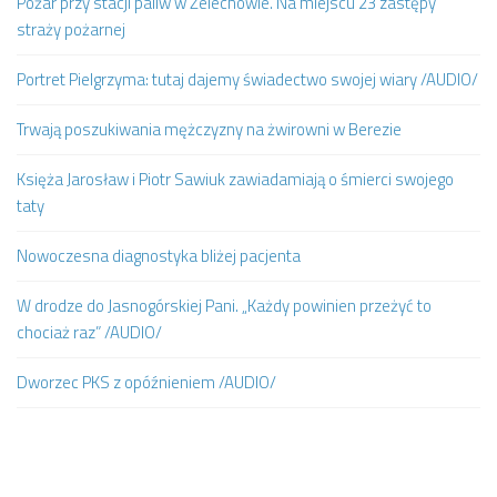
Pożar przy stacji paliw w Żelechowie. Na miejscu 23 zastępy
straży pożarnej
Portret Pielgrzyma: tutaj dajemy świadectwo swojej wiary /AUDIO/
Trwają poszukiwania mężczyzny na żwirowni w Berezie
Księża Jarosław i Piotr Sawiuk zawiadamiają o śmierci swojego
taty
Nowoczesna diagnostyka bliżej pacjenta
W drodze do Jasnogórskiej Pani. „Każdy powinien przeżyć to
chociaż raz” /AUDIO/
Dworzec PKS z opóźnieniem /AUDIO/