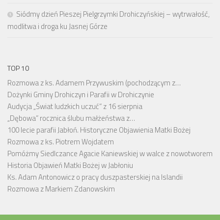
Siódmy dzień Pieszej Pielgrzymki Drohiczyńskiej – wytrwałość,
modlitwa i droga ku Jasnej Górze
TOP 10
Rozmowa z ks. Adamem Przywuskim (pochodzącym z…
Dożynki Gminy Drohiczyn i Parafii w Drohiczynie
Audycja „Świat ludzkich uczuć” z 16 sierpnia
„Dębowa” rocznica ślubu małżeństwa z…
100 lecie parafii Jabłoń. Historyczne Objawienia Matki Bożej
Rozmowa z ks. Piotrem Wojdatem
Pomóżmy Siedlczance Agacie Kaniewskiej w walce z nowotworem
Historia Objawień Matki Bożej w Jabłoniu
Ks. Adam Antonowicz o pracy duszpasterskiej na Islandii
Rozmowa z Markiem Zdanowskim