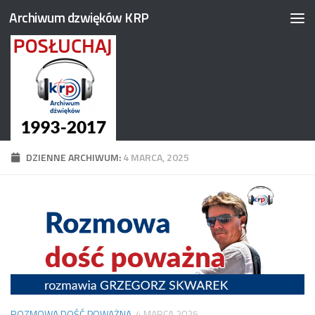
Archiwum dzwięków KRP
Przejdź do treści
DZIENNE ARCHIWUM:
4 MARCA, 2025
ROZMOWA DOŚĆ POWAŻNA
4 MARCA 2025