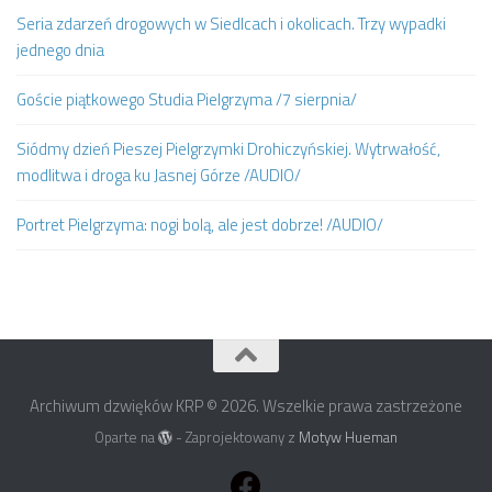
Seria zdarzeń drogowych w Siedlcach i okolicach. Trzy wypadki
jednego dnia
Goście piątkowego Studia Pielgrzyma /7 sierpnia/
Siódmy dzień Pieszej Pielgrzymki Drohiczyńskiej. Wytrwałość,
modlitwa i droga ku Jasnej Górze /AUDIO/
Portret Pielgrzyma: nogi bolą, ale jest dobrze! /AUDIO/
Archiwum dzwięków KRP © 2026. Wszelkie prawa zastrzeżone
Oparte na
- Zaprojektowany z
Motyw Hueman