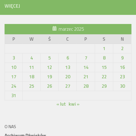
WIĘCEJ
marzec 2025
P
W
Ś
C
P
S
N
1
2
3
4
5
6
7
8
9
10
11
12
13
14
15
16
17
18
19
20
21
22
23
24
25
26
27
28
29
30
31
« lut
kwi »
O NAS
Archiwum Dźwięków