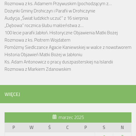
Rozmowa z ks. Adamem Przywuskim (pochodzącym z…
Dożynki Gminy Drohiczyn i Parafii w Drohiczynie
Audycja „Świat ludzkich uczuć” z 16 sierpnia
„Dębowa” rocznica ślubu małżeństwa z…
100 lecie parafii Jabłoń. Historyczne Objawienia Matki Bożej
Rozmowa z ks. Piotrem Wojdatem
Pomóżmy Siedlczance Agacie Kaniewskiej w walce z nowotworem
Historia Objawień Matki Bożej w Jabłoniu
Ks. Adam Antonowicz o pracy duszpasterskiej na Islandii
Rozmowa z Markiem Zdanowskim
WIĘCEJ
marzec 2025
P
W
Ś
C
P
S
N