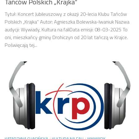
Tańców Polskich „Krajka”
Tytuł: Koncert Jubileuszowy z okazji 20-lecia Klubu Tańców
Polskich „Krajka” Autor: Agnieszka Bolewska-Iwaniuk Nazwa
audycji: Wywiady, Kultura na faliData emisji: 08-03-2025 To
oni, mieszkańcy gminy Drohiczyn od 20 lat tańczą w Krajce.
Poświęcają tej...
KATARZYNA CHACIŃSKA
/
KULTURA NA FALI
/
WYWIADY