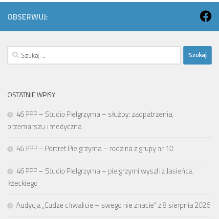
OBSERWUJ:
Szukaj:
OSTATNIE WPISY
46 PPP – Studio Pielgrzyma – służby: zaopatrzenia,
przemarszu i medyczna
46 PPP – Portret Pielgrzyma – rodzina z grupy nr 10
46 PPP – Studio Pielgrzyma – pielgrzymi wyszli z Jasieńca
Iłżeckiego
Audycja „Cudze chwalicie – swego nie znacie” z 8 sierpnia 2026