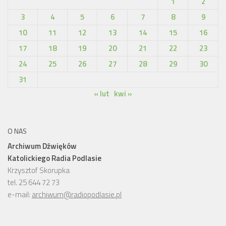
1
2
3
4
5
6
7
8
9
10
11
12
13
14
15
16
17
18
19
20
21
22
23
24
25
26
27
28
29
30
31
« lut
kwi »
O NAS
Archiwum Dźwięków
Katolickiego Radia Podlasie
Krzysztof Skorupka
tel. 25 644 72 73
e-mail:
archiwum@radiopodlasie.pl