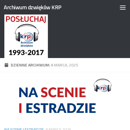
Archiwum dzwięków KRP
Przejdź do treści
DZIENNE ARCHIWUM:
8 MARCA, 2025
NA SCENIE I ESTRADZIE
8 MARCA 2025