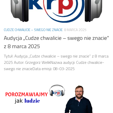
CUDZE CHWALICIE – SWEGO NIE ZNACIE
8 MARCA 2025
Audycja „Cudze chwalicie – swego nie znacie”
z 8 marca 2025
Tytuł: Audycja „Cudze chwalicie – swego nie znacie” z 8 marca
2025 Autor: Grzegorz WelikNazwa audycji: Cudze chwalicie-
swego nie znacieData emisji: 08-03-2025