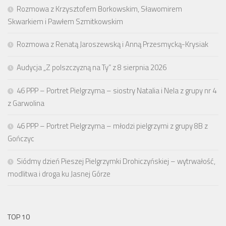
Rozmowa z Krzysztofem Borkowskim, Sławomirem
Skwarkiem i Pawłem Szmitkowskim
Rozmowa z Renatą Jaroszewską i Anną Przesmycką-Krysiak
Audycja „Z polszczyzną na Ty” z 8 sierpnia 2026
46 PPP – Portret Pielgrzyma – siostry Natalia i Nela z grupy nr 4
z Garwolina
46 PPP – Portret Pielgrzyma – młodzi pielgrzymi z grupy 8B z
Gończyc
Siódmy dzień Pieszej Pielgrzymki Drohiczyńskiej – wytrwałość,
modlitwa i droga ku Jasnej Górze
TOP 10