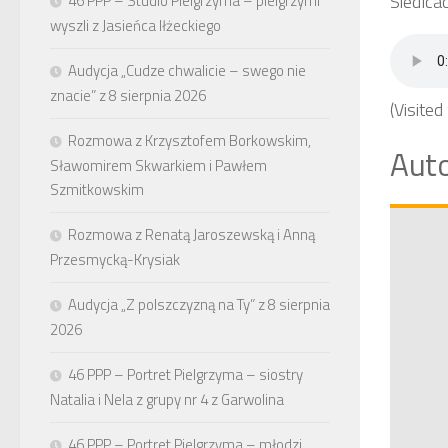
Siedlcac
46 PPP – Studio Pielgrzyma – pielgrzymi
wyszli z Jasieńca Iłżeckiego
Audycja „Cudze chwalicie – swego nie
znacie” z 8 sierpnia 2026
(Visited
Rozmowa z Krzysztofem Borkowskim,
Auto
Sławomirem Skwarkiem i Pawłem
Szmitkowskim
Rozmowa z Renatą Jaroszewską i Anną
Przesmycką-Krysiak
Audycja „Z polszczyzną na Ty” z 8 sierpnia
2026
46 PPP – Portret Pielgrzyma – siostry
Natalia i Nela z grupy nr 4 z Garwolina
46 PPP – Portret Pielgrzyma – młodzi