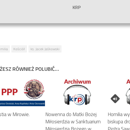
KRP
milia
Kościół
ks. Jacek Jaśkowski
ŻESZ RÓWNIEŻ POLUBIĆ…
stia w Mirowie.
Nowenna do Matki Bożej
Homilia wy
Miłosierdzia w Sanktuarium
biskupa dr
Miłosierdzia Bożego w
Piotra Sa