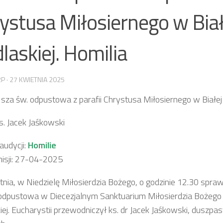
ystusa Miłosiernego w Biał
laskiej. Homilia
RP
·
27 KWIETNIA 2025
Msza św. odpustowa z parafii Chrystusa Miłosiernego w Białej 
s. Jacek Jaśkowski
udycji:
Homilie
isji: 27-04-2025
tnia, w Niedzielę Miłosierdzia Bożego, o godzinie 12.30 sp
odpustowa w Diecezjalnym Sanktuarium Miłosierdzia Bożego 
iej. Eucharystii przewodniczył ks. dr Jacek Jaśkowski, duszpa