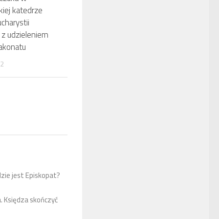
kiej katedrze
charystii
 z udzieleniem
akonatu
22
zie jest Episkopat?
. Księdza skończyć