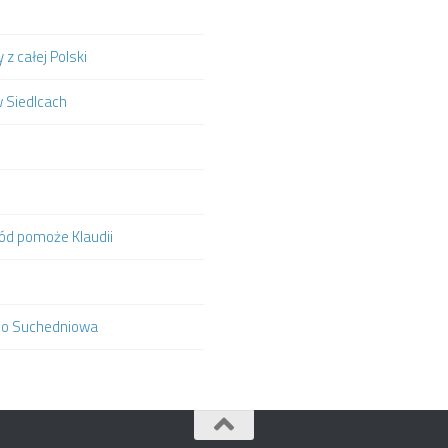
z całej Polski
w Siedlcach
hód pomoże Klaudii
ą do Suchedniowa