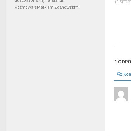
duszpasterskiej na Islandii
13 SIERP
Rozmowa z Markiem Zdanowskim
1 ODP
Ko