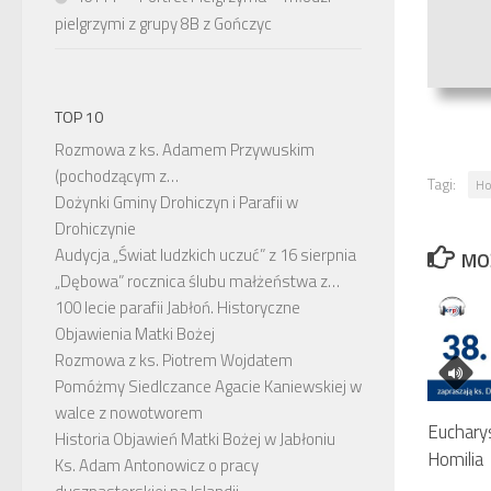
pielgrzymi z grupy 8B z Gończyc
TOP 10
Rozmowa z ks. Adamem Przywuskim
(pochodzącym z…
Tagi:
Ho
Dożynki Gminy Drohiczyn i Parafii w
Drohiczynie
Audycja „Świat ludzkich uczuć” z 16 sierpnia
MO
„Dębowa” rocznica ślubu małżeństwa z…
100 lecie parafii Jabłoń. Historyczne
Objawienia Matki Bożej
Rozmowa z ks. Piotrem Wojdatem
Pomóżmy Siedlczance Agacie Kaniewskiej w
walce z nowotworem
Euchary
Historia Objawień Matki Bożej w Jabłoniu
Homilia
Ks. Adam Antonowicz o pracy