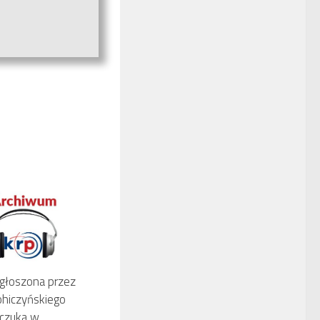
głoszona przez
ohiczyńskiego
wczuka w