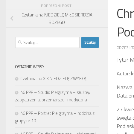
POPRZEDNI POST
Chr
Czytania na NIEDZIELĘ MIŁOSIERDZIA
BOŻEGO
Pod
Szukaj:
PRZEZ
K
Tytuł: 
OSTATNIE WPISY
Autor: k
Czytania na XIX NIEDZIELĘ ZWYKŁĄ
Nazwa a
46 PPP – Studio Pielgrzyma – służby:
Data em
zaopatrzenia, przemarszu i medyczna
27 kwie
46 PPP – Portret Pielgrzyma – rodzina z
święta 
grupy nr 10
Podlask