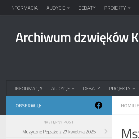
INFORMACJA
AUDYCJE
DEBATY
PROJEKTY
Przejdź do treści
Archiwum dzwięków 
INFORMACJA
AUDYCJE
DEBATY
PROJEKTY
OBSERWUJ:
HOMILI
NASTĘPNY POST
Msz
Muzyczne Pejzaże z 27 kwietnia 2025