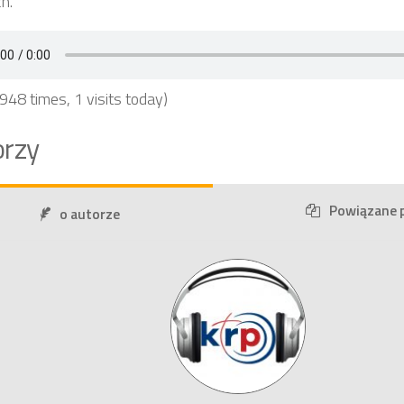
h.
 948 times, 1 visits today)
rzy
Powiązane 
o autorze