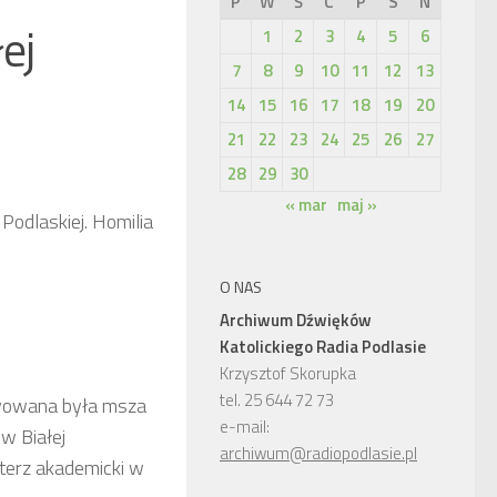
P
W
Ś
C
P
S
N
ej
1
2
3
4
5
6
7
8
9
10
11
12
13
14
15
16
17
18
19
20
21
22
23
24
25
26
27
28
29
30
« mar
maj »
Podlaskiej. Homilia
O NAS
Archiwum Dźwięków
Katolickiego Radia Podlasie
Krzysztof Skorupka
tel. 25 644 72 73
rawowana była msza
e-mail:
w Białej
archiwum@radiopodlasie.pl
sterz akademicki w