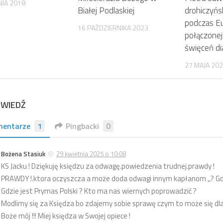
NIA 2018
Białej Podlaskiej
drohiczyńs
podczas Eu
16 PAŹDZIERNIKA 2023
połączonej
święceń di
27 MAJA 20
OWIEDŹ
mentarze
1
Pingbacki
0
Bożena Stasiuk
29 kwietnia 2025 o 10:08
KS Jacku ! Dziękuję księdzu za odwagę.powiedzenia trudnej.prawdy !
PRAWDY !.ktora oczyszcza a może doda odwagi innym kapłanom ,,? Gd
Gdzie jest Prymas Polski ? Kto ma nas wiernych poprowadzić ?
Modlimy się za Księdza bo zdajemy sobie sprawę czym to może się dla
Boże mój !!! Miej księdza w Swojej opiece !