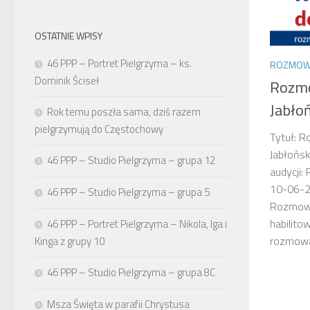
OSTATNIE WPISY
46 PPP – Portret Pielgrzyma – ks.
ROZMOW
Dominik Ściseł
Rozmo
Jabło
Rok temu poszła sama, dziś razem
pielgrzymują do Częstochowy
Tytuł: R
Jabłońs
46 PPP – Studio Pielgrzyma – grupa 12
audycji:
10-06-20
46 PPP – Studio Pielgrzyma – grupa 5
Rozmowa
habilito
46 PPP – Portret Pielgrzyma – Nikola, Iga i
rozmowa 
Kinga z grupy 10
46 PPP – Studio Pielgrzyma – grupa 8C
Msza Święta w parafii Chrystusa