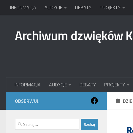
INFORMACJA
AUDYCJE
DEBATY
PROJEKTY
Przejdź do treści
Archiwum dzwięków 
INFORMACJA
AUDYCJE
DEBATY
PROJEKTY
OBSERWUJ:
DZI
Szukaj: