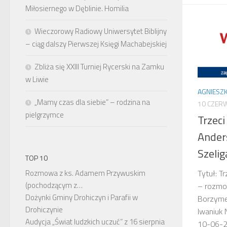
Miłosiernego w Dęblinie. Homilia
Wieczorowy Radiowy Uniwersytet Biblijny
– ciąg dalszy Pierwszej Księgi Machabejskiej
Zbliża się XXIII Turniej Rycerski na Zamku
w Liwie
AGNIESZK
„Mamy czas dla siebie” – rodzina na
10 CZER
pielgrzymce
Trzeci
Ander
Szeli
TOP 10
Rozmowa z ks. Adamem Przywuskim
Tytuł: T
(pochodzącym z…
– rozmo
Dożynki Gminy Drohiczyn i Parafii w
Borzyme
Drohiczynie
Iwaniuk 
Audycja „Świat ludzkich uczuć” z 16 sierpnia
10-06-20