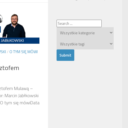
SKI
/
O TYM SIĘ MÓWI
ztofem
ztofem Mulawą –
r: Marcin Jabłkowski
 O tym się mówiData