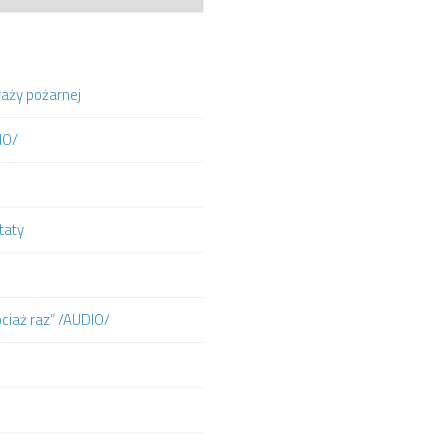
raży pożarnej
IO/
taty
ociaż raz” /AUDIO/