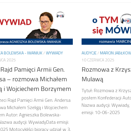
A BOLEWSKA - IWANIUK
/
WYWIADY
AUDYCJE
/
MARCIN JABŁKOW
WCA 2025
10 CZERWCA 2025
 Rajd Pamięci Armii Gen.
Rozmowa z Krzys
sa – rozmowa Michałem
Mulawą
gą i Wojciechem Borzymem
Tytuł: Rozmowa z Krzys
posłem Konfederacji Auto
rzeci Rajd Pamięci Armii Gen. Andersa
Nazwa audycji: Wywiady,
wa Michałem Szeligą i Wojciechem
emisji: 10-06-2025
m Autor: Agnieszka Bolewska-
Nazwa audycji: WywiadyData emisji:
25 Motocykliści biorący udział w 3.