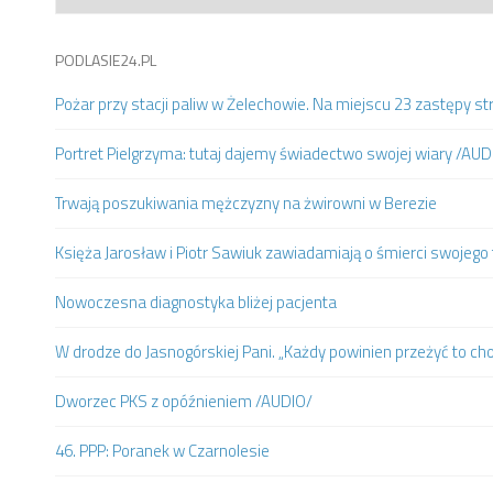
PODLASIE24.PL
Pożar przy stacji paliw w Żelechowie. Na miejscu 23 zastępy st
Portret Pielgrzyma: tutaj dajemy świadectwo swojej wiary /AUD
Trwają poszukiwania mężczyzny na żwirowni w Berezie
Księża Jarosław i Piotr Sawiuk zawiadamiają o śmierci swojego 
Nowoczesna diagnostyka bliżej pacjenta
W drodze do Jasnogórskiej Pani. „Każdy powinien przeżyć to ch
Dworzec PKS z opóźnieniem /AUDIO/
46. PPP: Poranek w Czarnolesie