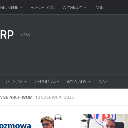
RELIGIJNE
REPORTAŻE
WYWIADY
INNE
KRP
2018 - . . .
RELIGIJNE
REPORTAŻE
WYWIADY
INNE
ENNE ARCHIWUM:
10 CZERWCA, 2025