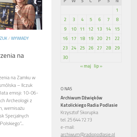
P
W
Ś
C
P
S
N
1
2
3
4
5
6
7
8
9
10
11
12
13
14
15
CZUK
/
WYWIADY
16
17
18
19
20
21
22
23
24
25
26
27
28
29
zenia na
30
« maj
lip »
zenia na Zamku w
smólska – Ilczuk
O NAS
ata emisji: 10-06-
Archiwum Dźwięków
ch Archeologii z
Katolickiego Radia Podlasie
, wernisażu
Krzysztof Skorupka
k Specjalnych
tel. 25 644 72 73
olskiego”...
e-mail:
archiwum@radiopodlasie.pl