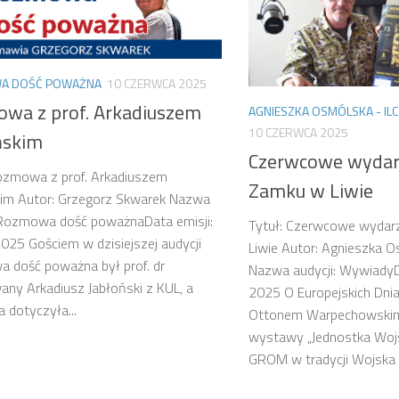
A DOŚĆ POWAŻNA
10 CZERWCA 2025
wa z prof. Arkadiuszem
AGNIESZKA OSMÓLSKA - IL
10 CZERWCA 2025
ńskim
Czerwcowe wydar
ozmowa z prof. Arkadiuszem
Zamku w Liwie
kim Autor: Grzegorz Skwarek Nazwa
 Rozmowa dość poważnaData emisji:
Tytuł: Czerwcowe wydar
25 Gościem w dzisiejszej audycji
Liwie Autor: Agnieszka O
 dość poważna był prof. dr
Nazwa audycji: WywiadyD
wany Arkadiusz Jabłoński z KUL, a
2025 O Europejskich Dnia
dotyczyła...
Ottonem Warpechowskim
wystawy „Jednostka Wojs
GROM w tradycji Wojska P