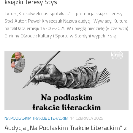
książki Teresy Styś
Tytuł: „Ktokolwiek nas spotyka…” – promocja książki Teresy
Styś Autor: Paweł Kryszczuk Nazwa audycji: Wywiady, Kultura
na faliData emisji: 14-06-2025 W ubiegłą niedzielę (8 czerwca)
Gminny Ośrodek Kultury i Sportu w Sterdyni wypełnił się...
NA PODLASKIM TRAKCIE LITERACKIM
14 CZERWCA 2025
Audycja „Na Podlaskim Trakcie Literackim” z