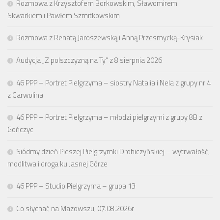
Rozmowa z Krzysztofem Borkowskim, Sławomirem
Skwarkiem i Pawłem Szmitkowskim
Rozmowa z Renatą Jaroszewską i Anną Przesmycką-Krysiak
Audycja „Z polszczyzną na Ty” z 8 sierpnia 2026
46 PPP – Portret Pielgrzyma – siostry Natalia i Nela z grupy nr 4
z Garwolina
46 PPP – Portret Pielgrzyma – młodzi pielgrzymi z grupy 8B z
Gończyc
Siódmy dzień Pieszej Pielgrzymki Drohiczyńskiej – wytrwałość,
modlitwa i droga ku Jasnej Górze
46 PPP – Studio Pielgrzyma – grupa 13
Co słychać na Mazowszu, 07.08.2026r