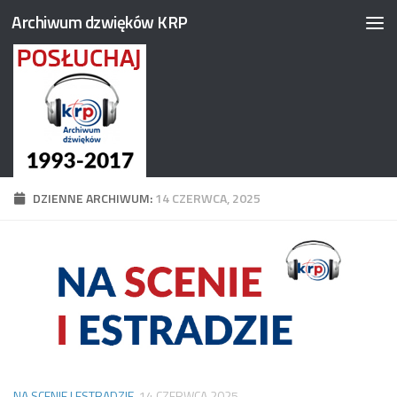
Archiwum dzwięków KRP
Przejdź do treści
DZIENNE ARCHIWUM:
14 CZERWCA, 2025
NA SCENIE I ESTRADZIE
14 CZERWCA 2025