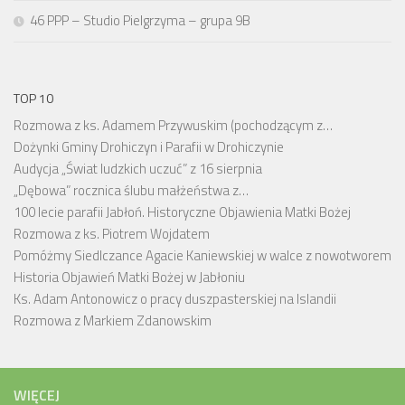
46 PPP – Studio Pielgrzyma – grupa 9B
TOP 10
Rozmowa z ks. Adamem Przywuskim (pochodzącym z…
Dożynki Gminy Drohiczyn i Parafii w Drohiczynie
Audycja „Świat ludzkich uczuć” z 16 sierpnia
„Dębowa” rocznica ślubu małżeństwa z…
100 lecie parafii Jabłoń. Historyczne Objawienia Matki Bożej
Rozmowa z ks. Piotrem Wojdatem
Pomóżmy Siedlczance Agacie Kaniewskiej w walce z nowotworem
Historia Objawień Matki Bożej w Jabłoniu
Ks. Adam Antonowicz o pracy duszpasterskiej na Islandii
Rozmowa z Markiem Zdanowskim
WIĘCEJ