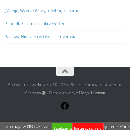
„Maryjo, Wzorze Wiary, módl się za nami”
Piknik dla 9-letniej Lenki z Siedlec
Radiowa Niedziela w Okrzei - 9 sierpnia
Archiwum dzwięków KRP © 2026. Wszelkie prawa zastrzeżone
Oparte na
- Zaprojektowany z
Motyw Hueman
25 maja 2018 roku zacznie obowiązywać Rozporządzenie Parlame
Zgadzam się
Nie zgadzam się