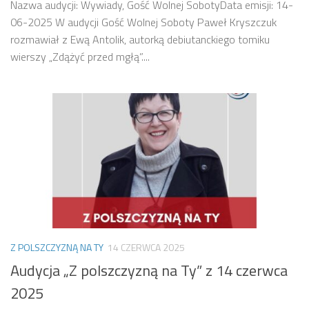
Nazwa audycji: Wywiady, Gość Wolnej SobotyData emisji: 14-
06-2025 W audycji Gość Wolnej Soboty Paweł Kryszczuk
rozmawiał z Ewą Antolik, autorką debiutanckiego tomiku
wierszy „Zdążyć przed mgłą”....
Z POLSZCZYZNĄ NA TY
14 CZERWCA 2025
Audycja „Z polszczyzną na Ty” z 14 czerwca
2025