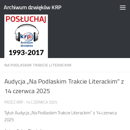
Archiwum dzwięków KRP
Przejdź do treści
NA PODLASKIM TRAKCIE LITERACKIM
Audycja „Na Podlaskim Trakcie Literackim” z
14 czerwca 2025
PRZEZ
KRP
·
14 CZERWCA 2025
Tytuł: Audycja „Na Podlaskim Trakcie Literackim” z 14 czerwca
2025