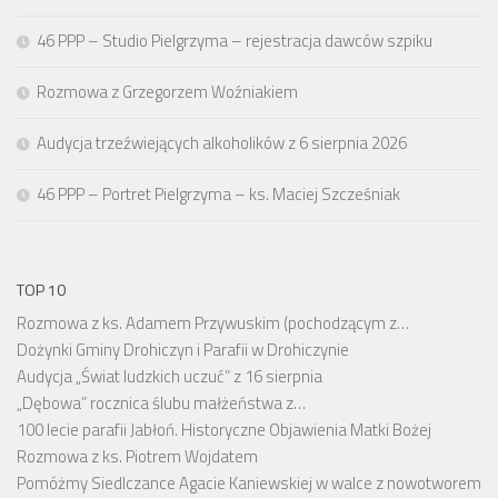
46 PPP – Studio Pielgrzyma – rejestracja dawców szpiku
Rozmowa z Grzegorzem Woźniakiem
Audycja trzeźwiejących alkoholików z 6 sierpnia 2026
46 PPP – Portret Pielgrzyma – ks. Maciej Szcześniak
TOP 10
Rozmowa z ks. Adamem Przywuskim (pochodzącym z…
Dożynki Gminy Drohiczyn i Parafii w Drohiczynie
Audycja „Świat ludzkich uczuć” z 16 sierpnia
„Dębowa” rocznica ślubu małżeństwa z…
100 lecie parafii Jabłoń. Historyczne Objawienia Matki Bożej
Rozmowa z ks. Piotrem Wojdatem
Pomóżmy Siedlczance Agacie Kaniewskiej w walce z nowotworem