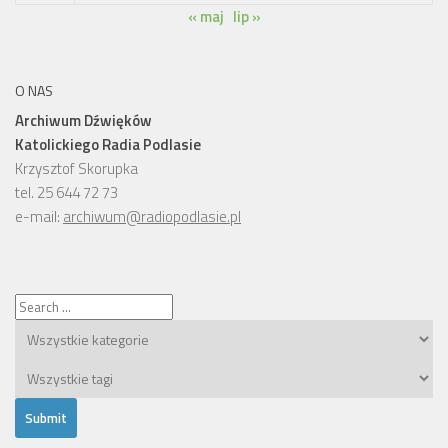
« maj
lip »
O NAS
Archiwum Dźwięków
Katolickiego Radia Podlasie
Krzysztof Skorupka
tel. 25 644 72 73
e-mail:
archiwum@radiopodlasie.pl