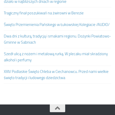
działo w najbliższych dniach w regionie
Tragiczny finał poszukiwań na żwirowni w Berezie
Święto Przemienienia Pańskiego w Łukowskiej Kolegiacie /AUDIO/
Dwa dni z kulturą, tradycją i smakami regionu. Dożynki Powiatowo-
Gminne w Sabniach
Szedł ulicą z nożem i metalową rurką. W plecaku miał skradziony
alkohol i perfumy
XXIV Podlaskie Święto Chleba w Ciechanowcu. Przed nami wielkie
święto tradycji i ludowego dziedzictwa