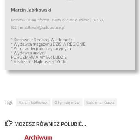
Marcin Jabłkowski
Kierownik Działu Informacji
z
Katolickie Radio Podlasie
|
502 566
622
|
m.jablkowski@radiopodlasie.pl
* Kierownik Redakcji Wiadomości
* Wydawca magazynu
DZIŚ W REGIONIE
* Autor audycji motoryzacyjnych
* Wydawca audycji
POROZMAWIAJMY JAK LUDZIE
* Realizator
Najlepszej 10-tki
Tagi:
Marcin Jabłkowski
O tym się mówi
Waldemar Kraska
MOŻESZ RÓWNIEŻ POLUBIĆ…