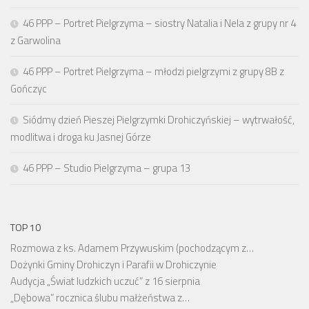
46 PPP – Portret Pielgrzyma – siostry Natalia i Nela z grupy nr 4
z Garwolina
46 PPP – Portret Pielgrzyma – młodzi pielgrzymi z grupy 8B z
Gończyc
Siódmy dzień Pieszej Pielgrzymki Drohiczyńskiej – wytrwałość,
modlitwa i droga ku Jasnej Górze
46 PPP – Studio Pielgrzyma – grupa 13
TOP 10
Rozmowa z ks. Adamem Przywuskim (pochodzącym z…
Dożynki Gminy Drohiczyn i Parafii w Drohiczynie
Audycja „Świat ludzkich uczuć” z 16 sierpnia
„Dębowa” rocznica ślubu małżeństwa z…