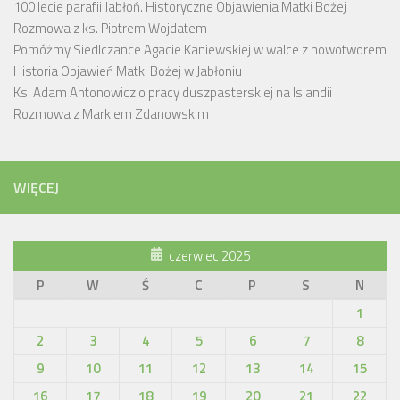
100 lecie parafii Jabłoń. Historyczne Objawienia Matki Bożej
Rozmowa z ks. Piotrem Wojdatem
Pomóżmy Siedlczance Agacie Kaniewskiej w walce z nowotworem
Historia Objawień Matki Bożej w Jabłoniu
Ks. Adam Antonowicz o pracy duszpasterskiej na Islandii
Rozmowa z Markiem Zdanowskim
WIĘCEJ
czerwiec 2025
P
W
Ś
C
P
S
N
1
2
3
4
5
6
7
8
9
10
11
12
13
14
15
16
17
18
19
20
21
22