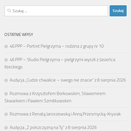
Szukaj:
OSTATNIE WPISY
46 PPP – Portret Pielgrzyma – rodzina z grupy nr 10
46 PPP – Studio Pielgrzyma – pielgrzymi wyszli z Jasieńca
Iłżeckiego
Audycja „Cudze chwalicie – swego nie znacie” z 8 sierpnia 2026
Rozmowa z Krzysztofem Borkowskim, Sławomirem
Skwarkiem i Pawłem Szmitkowskim
Rozmowa z Renatą Jaroszewską i Anną Przesmycką-Krysiak
Audycja „Z polszczyzną na Ty” z 8 sierpnia 2026