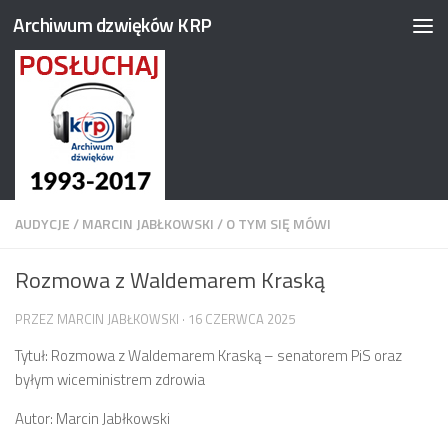
Archiwum dzwięków KRP
Przejdź do treści
AUDYCJE
/
MARCIN JABŁKOWSKI
/
O TYM SIĘ MÓWI
Rozmowa z Waldemarem Kraską
PRZEZ
MARCIN JABŁKOWSKI
·
16 CZERWCA 2025
Tytuł: Rozmowa z Waldemarem Kraską – senatorem PiS oraz
byłym wiceministrem zdrowia
Autor: Marcin Jabłkowski