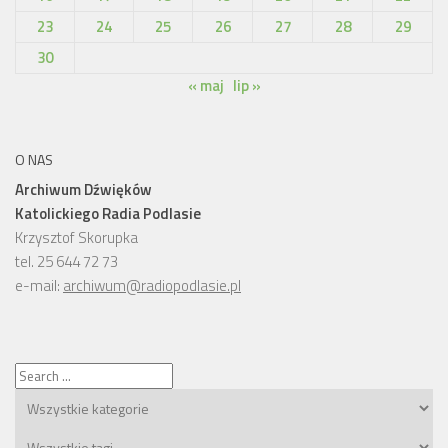
23
24
25
26
27
28
29
30
« maj
lip »
O NAS
Archiwum Dźwięków
Katolickiego Radia Podlasie
Krzysztof Skorupka
tel. 25 644 72 73
e-mail:
archiwum@radiopodlasie.pl